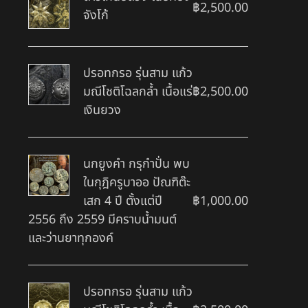
฿
2,500.00
จังโก้
ปรอทกรอ รุ่นสาม แก้ว
มณีโชติโฉลกล้ำ เนื้อแร่
฿
2,500.00
เงินยวง
นกยูงคำ กรุกำปั่น พบ
ในกุฎิครูบาออ ปัณฑิต๊ะ
เสก 4 ปี ตั้งแต่ปี
฿
1,000.00
2556 ถึง 2559 มีคราบน้ำมนต์
และว่านยาทุกองค์
ปรอทกรอ รุ่นสาม แก้ว