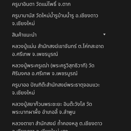
ครูบาอินตา วัดแม่โพธิ์ จ.ตาก
ครูบามานัส วัดใหม่น้ำรูบ้านน้ำรู อ.เชียงดาว
จ.เชียงใหม่
สินค้าแนะนำ
หลวงปู่แม่น สำนักสงฆ์เขาจันทร์ ต.โค่กสะอาด
อ.ศรีเทพ จ.เพชรบูรณ์
หลวงปู่พระครูเฒ่า (พระครูวิสุทธิวาที) วัด
ศิริมงคล อ.ศรีเทพ จ.เพชรบูรณ์
ครูบาออ ปัณฑิต๊ะสำนักสงฆ์พระธาตุจอมแวะ
จ.เชียงใหม่
หลวงปู่สยาก๊วนพระชะยะ อินต๊ะวังโส วัด
พระบาทผาผึ้ง อำเภอลี้ จ.ลำพูน
หลวงตาชา สำนักสงฆ์ ถ้ำคองหลู ต.เชียงดาว