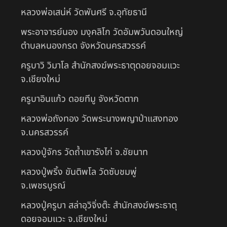
หลวงพ่อเสน่ห์ วัดพันศรี จ.อุทัยธานี
พระอาจารย์นอง มงฺคลิโก วัดอัมพวันดอนใหญ่
ตำบลหนองกรด จังหวัดนครสวรรค์
ครูบาวิ วิมาโล สำนักสงฆ์พระธาตุดอยจอมแวะ
จ.เชียงใหม่
ครูบาอินแก้ว ดอยทีมู จังหวัดตาก
หลวงพ่อถังทอง วัดพระนางพญาป่าแสงทอง
จ.นครสวรรค์
หลวงปู่จักร วัดถ้ำเขารังไก่ จ.ชัยนาท
หลวงปู่พริ้ง ขันติพโล วัดซับชมพู่
จ.เพชรบูรณ์
หลวงปู่ครูบา สล่าอุวิจิ่งต๊ะ สำนักสงฆ์พระธาตุ
ดอยจอมแวะ จ.เชียงใหม่