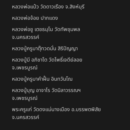
หลวงพ่อแป๋ว วัดดาวเรือง จ.สิงห์บุรี
หลวงพ่อจ้อย ปากแดง
หลวงพ่อชู เตชธมฺโม วัดทัพชุมพล
จ.นครสวรรค์
หลวงปู่ครูบาตุ๊ทวดมั่น สิริปัญญา
หลวงปู่มี อภิชาโต วัดโพธิ์เจดีย์ลอย
จ.เพชรบูรณ์
หลวงปู่ครูบาคำฝั้น อินทวันโณ
หลวงปู่บุญ อาจาโร วัดนิลาวรรณฯ
จ.เพชรบูรณ์
พระครูแก่ วัดดงแม่นางเมือง อ.บรรพตพิสัย
จ.นครสวรรค์