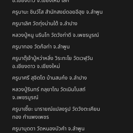
อ.เชียงดาว จ.เชียงใหม่ เสก
ครูบานะ ชินวํโส สำนักสงฆ์ดอยอีฮุย จ.ลำพูน
ครูบาเลิศ วัดทุ่งม่านใต้ จ.ลำปาง
หลวงปู่หนู นรินโท วัดวังท่าดี จ.เพชรบูรณ์
ครูบาทอง วัดก้อท่า จ.ลำพูน
ครูบาตุ๊เจ้าปู่หว่าหลิ่ง วิระทะโย วัดเวฬุวัน
อ.เชียงดาว จ.เชียงใหม่
ครูบาศรี สุจิตโต บ้านสบก๋ง จ.ลำปาง
หลวงปู่รินทร์ กลฺยาโณ วัดเนินโบสถ์
จ.เพชรบูรณ์
ครูบาเซี๊ยะ นารายณ์แปลงรูป วัดวังตะเคียน
ทอง กำแพงเพชร
ครูบาบุดดา วัดหนองบัวคํา จ.ลําพูน