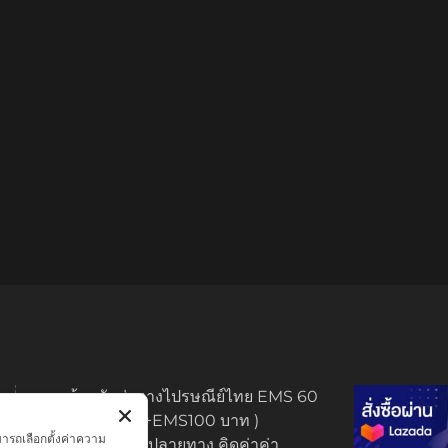
ทางร้านจัดส่งทางไปรษณีย์ไทย EMS 60
บาท (พระบูชา +EMS100 บาท )
มารถเลือกตั้งค่าความ
มีบริการเก็บเงินปลายทาง คิดค่าค่า