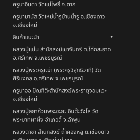
ครูบาอินตา วัดแม่โพธิ์ จ.ตาก
ครูบามานัส วัดใหม่น้ำรูบ้านน้ำรู อ.เชียงดาว
จ.เชียงใหม่
สินค้าแนะนำ
หลวงปู่แม่น สำนักสงฆ์เขาจันทร์ ต.โค่กสะอาด
อ.ศรีเทพ จ.เพชรบูรณ์
หลวงปู่พระครูเฒ่า (พระครูวิสุทธิวาที) วัด
ศิริมงคล อ.ศรีเทพ จ.เพชรบูรณ์
ครูบาออ ปัณฑิต๊ะสำนักสงฆ์พระธาตุจอมแวะ
จ.เชียงใหม่
หลวงปู่สยาก๊วนพระชะยะ อินต๊ะวังโส วัด
พระบาทผาผึ้ง อำเภอลี้ จ.ลำพูน
หลวงตาชา สำนักสงฆ์ ถ้ำคองหลู ต.เชียงดาว