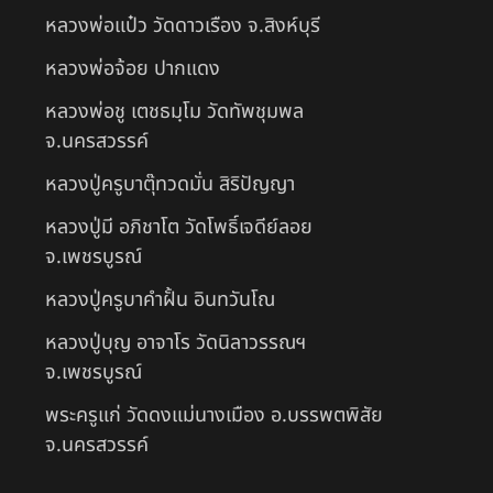
หลวงพ่อแป๋ว วัดดาวเรือง จ.สิงห์บุรี
หลวงพ่อจ้อย ปากแดง
หลวงพ่อชู เตชธมฺโม วัดทัพชุมพล
จ.นครสวรรค์
หลวงปู่ครูบาตุ๊ทวดมั่น สิริปัญญา
หลวงปู่มี อภิชาโต วัดโพธิ์เจดีย์ลอย
จ.เพชรบูรณ์
หลวงปู่ครูบาคำฝั้น อินทวันโณ
หลวงปู่บุญ อาจาโร วัดนิลาวรรณฯ
จ.เพชรบูรณ์
พระครูแก่ วัดดงแม่นางเมือง อ.บรรพตพิสัย
จ.นครสวรรค์