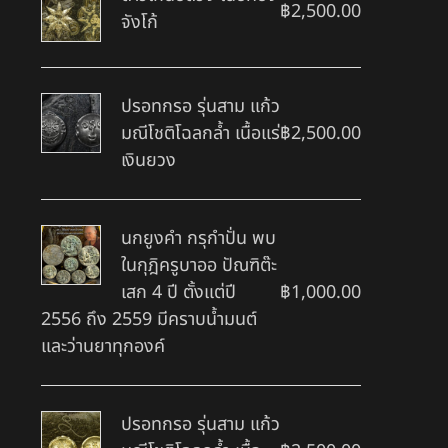
฿
2,500.00
จังโก้
ปรอทกรอ รุ่นสาม แก้ว
มณีโชติโฉลกล้ำ เนื้อแร่
฿
2,500.00
เงินยวง
นกยูงคำ กรุกำปั่น พบ
ในกุฎิครูบาออ ปัณฑิต๊ะ
เสก 4 ปี ตั้งแต่ปี
฿
1,000.00
2556 ถึง 2559 มีคราบน้ำมนต์
และว่านยาทุกองค์
ปรอทกรอ รุ่นสาม แก้ว