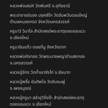
หลวงพ่อเสน่ห์ วัดพันศรี จ.อุทัยธานี
พระอาจารย์นอง มงฺคลิโก วัดอัมพวันดอนใหญ่
ตำบลหนองกรด จังหวัดนครสวรรค์
ครูบาวิ วิมาโล สำนักสงฆ์พระธาตุดอยจอมแวะ
จ.เชียงใหม่
ครูบาอินแก้ว ดอยทีมู จังหวัดตาก
หลวงพ่อถังทอง วัดพระนางพญาป่าแสงทอง
จ.นครสวรรค์
หลวงปู่จักร วัดถ้ำเขารังไก่ จ.ชัยนาท
หลวงปู่พริ้ง ขันติพโล วัดซับชมพู่
จ.เพชรบูรณ์
หลวงปู่ครูบา สล่าอุวิจิ่งต๊ะ สำนักสงฆ์พระธาตุ
ดอยจอมแวะ จ.เชียงใหม่