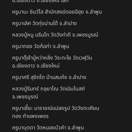
อ.เชียงดาว จ.เชียงใหม่ เสก
ครูบานะ ชินวํโส สำนักสงฆ์ดอยอีฮุย จ.ลำพูน
ครูบาเลิศ วัดทุ่งม่านใต้ จ.ลำปาง
หลวงปู่หนู นรินโท วัดวังท่าดี จ.เพชรบูรณ์
ครูบาทอง วัดก้อท่า จ.ลำพูน
ครูบาตุ๊เจ้าปู่หว่าหลิ่ง วิระทะโย วัดเวฬุวัน
อ.เชียงดาว จ.เชียงใหม่
ครูบาศรี สุจิตโต บ้านสบก๋ง จ.ลำปาง
หลวงปู่รินทร์ กลฺยาโณ วัดเนินโบสถ์
จ.เพชรบูรณ์
ครูบาเซี๊ยะ นารายณ์แปลงรูป วัดวังตะเคียน
ทอง กำแพงเพชร
ครูบาบุดดา วัดหนองบัวคํา จ.ลําพูน