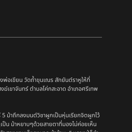
อเขียน วัดถ้ำขุนเณร สักยันต์ราหูให้ที่
สงฆ์เขาจันทร์ ตำบลโค่กสะอาด อำเภอศรีเทพ
5 ม้าถึกลงมนต์วิชาผูกเป็นหุ่นเรียกจิตผูกไว้
เป็น ม้าหยาบๆด้วยสายตาที่มองไม่ค่อยเห็น