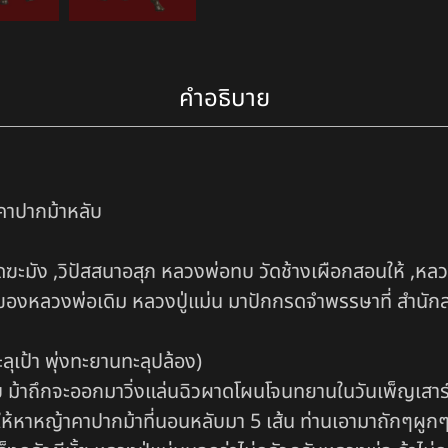
คำอธิบาย
าคาปากม้าหลับ
ฆะมัง ,วิปัสสนาอสุภ หลวงพ่อทบ วัดช้างเผือกสอนให้ ,หลวงพ่
ของหลวงพ่อเดิม หลวงปู่แม่น มาปักกรดจำพรรษาที่ สำนัก
ะลุเป้า พุ่งทะยานทะลุปล้อง)
อทบ ม้าถึกจะออกมาวิ่งแล่นฉิวผาดโผนโจนทยานในวันเพ็ญเสาร์ 
หาหญ้าคาปากม้าที่นอนหลับมา 5 เส้น ท่านเอามาถักๆผูกๆ