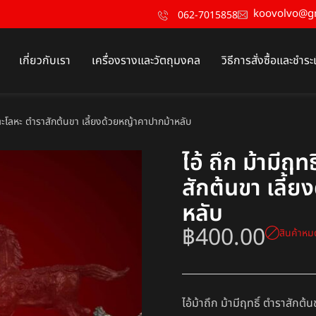
koovolvo@g
062-7015858
เกี่ยวกับเรา
เครื่องรางและวัตถุมงคล
วิธีการสั่งซื้อและชำระ
สัตตะโลหะ ตำราสักต้นขา เลี้ยงด้วยหญ้าคาปากม้าหลับ
ไอ้ ถึก ม้ามีฤท
สักต้นขา เลี้
หลับ
฿
400.00
สินค้าหม
ไอ้ม้าถึก ม้ามีฤทธิ์ ตำราสักต้น