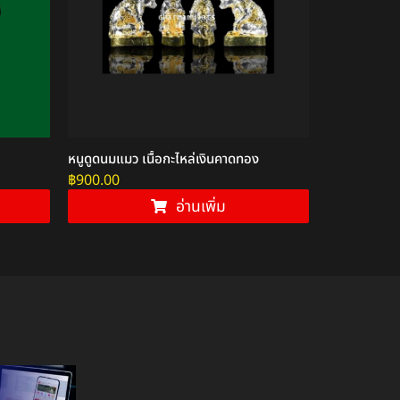
หนูดูดนมแมว เนื้อกะไหล่เงินคาดทอง
พระนารายณ์ทร
฿
900.00
฿
1,200.00
อ่านเพิ่ม