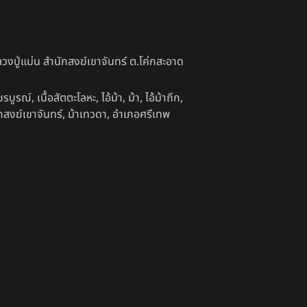
วงปู่แม่น สำนักสงฆ์เขาจันทร์ ต.โค่กสะอาด
ชรบูรณ์
,
เนื้อสัตตะโลหะ
,
ไอ้ม้า
,
ม้า
,
ไอ้ม้าถึก
,
กสงฆ์เขาจันทร์
,
ม้าเทวดา
,
อำเภอศรีเทพ