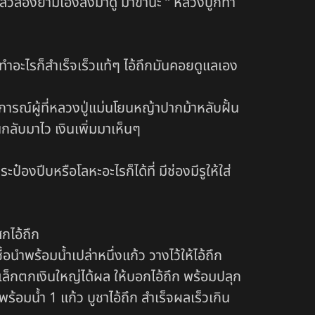
่กลัวสองยามเอ็งลงมาดู ม้าข้านะ “ หลวงปู่ก็ทำ
ะทำอะไรก็สำเร็จเร็วแท้ๆ ไอ้ถึกมันคอยดูแลเอง
ารณ์ผู้ที่หลวงปู่แม่นโยนหญ้าปากม้าหลับฝั้น
ินกลับมาไว เงินเพิ่มมาเห็นๆ
๋องปีบหรือโลหะอะไรก็ได้ที่ มีช่องมีรูให้ใส่
กไอ้ถึก
ื้อนำพร้อมน้ำเปล่าหนึ่งแก้ว วางไว้ให้ไอ้ถึก
ล็กตกเงินใหญ่ได้ผล ให้บอกไอ้ถึก พร้อมปลุก
้อมน้ำ 1 แก้ว บูชาไอ้ถึก สำเร็จผลเร็วเกิน