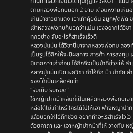
ท่านทำแล้วก็โยนไว้ใต้ถุนกุฎิแล้วสั่งว่า “ แม่
ตามหลวงพ่อทบบอก 2 ยาม เดือนหงายเห็นอะไรแ
เห็นม้าขาวตาแดง เอาเท้าคุ้ยดิน จมูกฟุดฟิด 
เช้าหลวงพ่อทบก็บอกว่าแม่น เองอยากได้วิชา ไอ
ทุกอย่าง จับอะไรก็สำเร็จเร็วดี
หลวงปู่แม่น ได้วิชานี้มาจากหลวงพ่อทบ ลองทำ
เป็นรูปไอ้ถึกให้จะมีผลทาง การค้า การลงทุน เล่
มีมากกว่าเก่าก่อน ไอ้ถึกจึงเป็นม้าที่ช่วยให้ สำ
หลวงปู่แม่นเปิดเผยวิชา ทำไอ้ถึก ม้า นำชัย สำเ
ของได้เป็นเคล็ดลับว่า
“รับเก็บ ริบหมด”
ใช้หญ้าปากม้าหลับที่เป็นเคล็ดหลวงพ่อทบเ
หล่อได้ไม่เท่าไหร่ ใครได้ไปให้เอา ฟางหญ้าปากม้
แล้วบอกให้ไอ้ถึกช่วย อยากทำอะไรสำเร็จไวไ
ด้วยคาถา และ เอาหญ้าปากม้าที่ให้ วางทับ หญ้