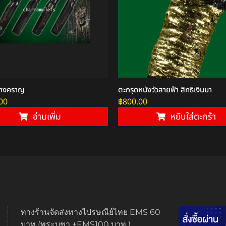
นางคราญ
ตะกรุดหนังวัวสายฟ้า สิทธิเงินมา
00
฿
800.00
อ่านเพิ่ม
หยิบใส่ตะกร้า
ทางร้านจัดส่งทางไปรษณีย์ไทย EMS 60
บาท (พระบูชา +EMS100 บาท )