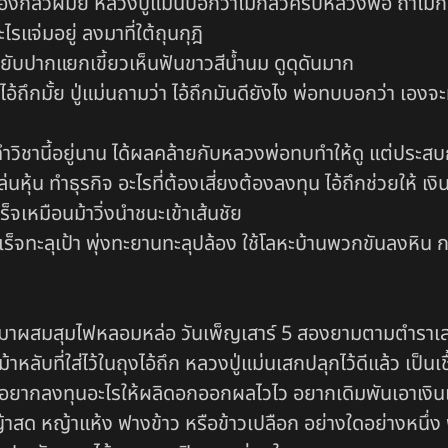
น เอ็งกลัวผีมั้ย หลวงปู่แม่นบอกว่าไม่กลัวครับหลวงพ่อ ถ้าไม
จ่มอยู่ ลงมาที่ใต้ถุนกุฎิ
ขยับปากแยกเขี้ยวเห็นฟันขาวสีน้ำนม ดูดุดันมาก
้ถึกมั้ย ปู่แม่นถามว่า ไอ้ถึกมันดียังไง พ่อทบบอกว่า เองจ
วิชานี้อยู่นาน ได้ผลคล้ายกับหลวงพ่อทบทำให้ดู แต่ประสบก
นหุ้น ทำธุรกิจ อะไรที่ต้องเสี่ยงต้องลงทุน ไอ้ถึกช่วยให้ เง
เร็จเหมือนม้าวิ่งนำชนะเข้าเส้นชัย
ร็จทะลุเป้า พุ่งทะยานทะลุปล้อง ใช้โลหะบ้านพวกขันลงหิน กระป
อามาผสมสุมไฟหลอมหล่อ วันเพ็ญเสาร์ 5 สองยามตามตำราเส
าหลับที่ใส่ไว้ในถุงไอ้ถึก หลวงปู่แม่นเสกปลุกไว้ดีแล้ว เป็นเช
ว อยากลงทุนอะไรให้ผลิดอกออกผลไวไว อยากเดิมพันเอาเงินเ
าสด หญ้าแห้ง ฟางข้าว หรือข้าวเปลือก อย่างใดอย่างหนึ่ง พร