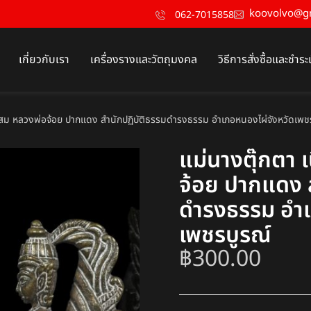
koovolvo@g
062-7015858
เกี่ยวกับเรา
เครื่องรางและวัตถุมงคล
วิธีการสั่งซื้อและชำระ
ผสม หลวงพ่อจ้อย ปากแดง สำนักปฏิบัติธรรมดำรงธรรม อำเภอหนองไผ่จังหวัดเพช
แม่นางตุ๊กตา 
จ้อย ปากแดง 
ดำรงธรรม อำเ
เพชรบูรณ์
฿
300.00