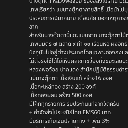
นางตุ๊กตา หลวงพ่อจ้อย ของขลังโบราณ มีดวงจิ
เทพเรียกว่า แม่นางตุ๊กตากายสิทธิ์ เมื่อนำไปบ
ประสบการณ์มากมาย เตือนภัย บอกเหตุการณ์ล่
ลาภ
สำหรับนางตุ๊กตานี้แกะแบบจาก นางตุ๊กตาไม้ต
เทพนิมิตร ๗ ตลาด ๙ ท่า ๑๑ เรือนหอ ผงอิทธิ
ปัจจุบันไปอยู่ต่างประเทศโดยเฉพาะฮ่องกงและ
ไม่ดีจริงใช้ได้ไม่เห็นผลเขาเขวี้ยงทิ้งขยะเ
หลวงพ่อจ้อย ปากแดง สำนักปฏิบัติธรรมดำร
แม่นางตุ๊กตา เนื้อเงินแท้ สร้าง16 องค์
เนื้อกะไหล่ทอง สร้าง 200 องค์
เนื้อทองผสม สร้าง 500 องค์
มีโค๊ททุกรายการ รับประกันแท้จากวัดครับ
+ ค่าจัดส่งไปรษณีย์ไทย EMS60 บาท
มีบริการเก็บเงินปลายทาง + เพิ่ม 3%