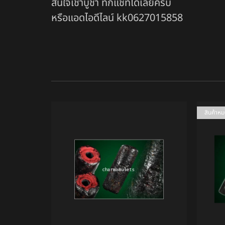
สนใจเช่าบูชา ทักแชทได้เลยครับ
หรือแอดไอดีไลน์ kk0627015858
สินค้าห