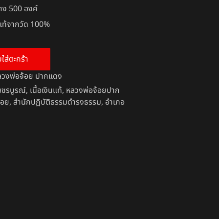
้าง 500 องค์
นแท้จากวัด 100%
บใส่ตะกร้า
ลวงพ่อจ้อย ปากแดง
พชรบูรณ์
,
เนื้อเงินแท้
,
หลวงพ่อจ้อยปาก
้อย
,
สำนักปฏิบัติธรรมดำรงธรรม
,
อำเภอ