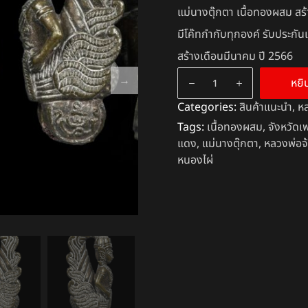
แม่นางตุ๊กตา เนื้อทองผสม สร
มีโค๊ทกำกับทุกองค์ รับประกั
สร้างเดือนมีนาคม ปี 2566
หยิ
Categories:
สินค้าแนะนำ
,
ห
Tags:
เนื้อทองผสม
,
จังหวัดเ
แดง
,
แม่นางตุ๊กตา
,
หลวงพ่อจ
หนองไผ่