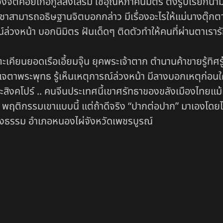
ตคอยเกื้อกูลส่งเสริม ใช้อุณหภาคนิมิตร ตั้งรูปเรียกนาม 
ูชาสามารถอธิษฐานจิตบอกกล่าว มีเรื่องอะไรให้แม่นางตุ๊กตาช่ว
วงหน้า บอกนิมิตร ฝันเด็ดๆ ติดตัวทำให้คนที่ผ่านตาเรารั
ะเคียนยอดเรือเอี้ยมจุ๊น ยุคพระเจ้าตาก ตำนานค้าขายรู้ทิ
เจตาพระพุทธ รู้เห็นเหตุการณ์ล่วงหน้า มีลางบอกเหตุก่อน
สิงคโปร์ .. คนจีนประเทศนี้เขาศรัทธาของขลังเมืองไทยแม้แ
ลยนะ พฤติกรรมเขาแบบนี้ แต่ถ้าดีจริง “ปากต่อปาก” มาเองโด
งธรรม อำเภอหนองไผ่จังหวัดเพชรบูรณ์