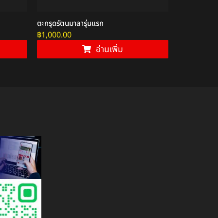
ตะกรุดรัตนมาลารุ่นแรก
พระพรหมหล่อโ
ทอง
฿
1,000.00
฿
1,000.00
อ่านเพิ่ม