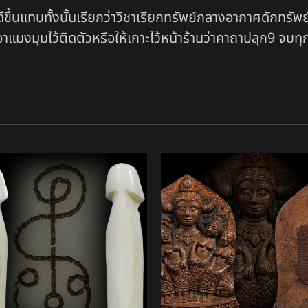
ึ้นแทบทั้งนั้นเรียกว่าวิชาเรียกทรัพย์กลางอากาศดักทรัพ
เอาแมงมุมไว้ติดตัวหรือให้เกาะไว้หน้าร้านว่าคาถาปลุก9 จบทุ