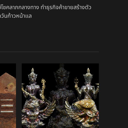
ย์โชคลาภกลางทาง ทำธุรกิจค้าขายสร้างตัว
กวันก้าวหน้าเเล
สินค้าหมดแล้ว