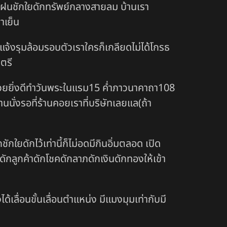
ายฝนชักใยดักทรัพย์กลางสายลม บ้านเรา
าเย็น
้งแจ้งรุมล้อมรอบตัวเราใครก็เกลียดไม่ได้โกรธ
ตรี
ิดด้วยยิ่งดีทำวันพระในแรม15 ค่ำภาวนาคาถา108
นั่งรอที่ร้านคอยเราที่บริษัทเลยแล(ถ้า
ใยดักไว้เท่านี้ก็ไม่อดมีกินอิ่มตลอด เปิด
ดักลูกค้าดักโชคดักลาภดักเงินดักทองให้เข้า
้เลื่อนขั้นเลื่อนตำแหน่ง มีแมงมุมเท่ากับมี