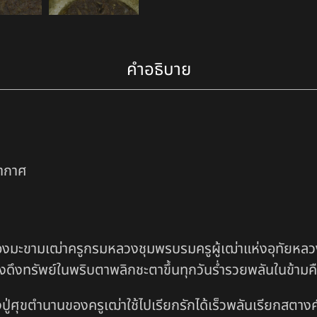
คำอธิบาย
อากาศ
งมะขามเฒ่าครูกรมหลวงชุมพรบรมครูผู้เฒ่าแห่งอุทัยหลวงป
รงดึงทรัพย์ในพริบตาพลิกชะตาขึ้นทุกวันร่ำรวยพลันในข้ามค
่ศุขตำนานของครูเฒ่าใช้ไปเรียกรักได้เร็วพลันเรียกสตางค์ได้