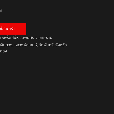
ค์
์
บใส่ตะกร้า
วงพ่อเสน่ห์ วัดพันศรี จ.อุทัยธานี
ร่เงินยวง
,
หลวงพ่อเสน่ห์
,
วัดพันศรี
,
จังหวัด
อดธง