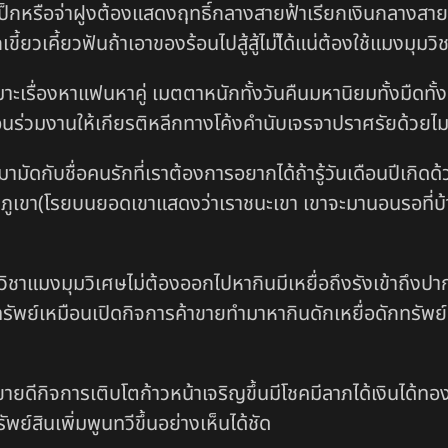
ัวโป็กหรือจ่าฝูงต้องแสดงฤทธิ์กลางสายฟ้าเรียกเงินกลางส
เคี้ยวฟันถ้าเอาของร้อนไปสู้สู้ไม่ไ้ด้แน่ต้องใช้แมงมุมวิช
หมาะเรื่องหาแฟนหาคู่ เมตตาหนักทั้งวันคืนมหานิยมทั้งมืดทั
พื่อนร่วมงานให้เกียรติหลีกทางโค้งคำนับเจรจาปราศรัยด้วยไม
มามัดกับชื่อคนรักที่เราต้องการอยากได้ถ้ารู้วันเดือนปีเก
ดภูเขา(โรยบนยอดเขาแสดงว่าเราชนะเขา เขาจะมานอนรอที่บ้าน
าแมงมุมวิเศษไม่ต้องออกไปหากินมีเหยื่อถึงรังเข้าถึงปากชัก
ทรัพย์เหมือนเปิดกิจการค้าขายทำมาหากินดักเหยื่อดักทรัพย์
ยดีกิจการเติบโตก้าวหน้าเจริญขึ้นมีโชคมีลาภได้เงินได้ทองได
์สินเพิ่มพูนทวีขึ้นอย่างเห็นได้ชัด