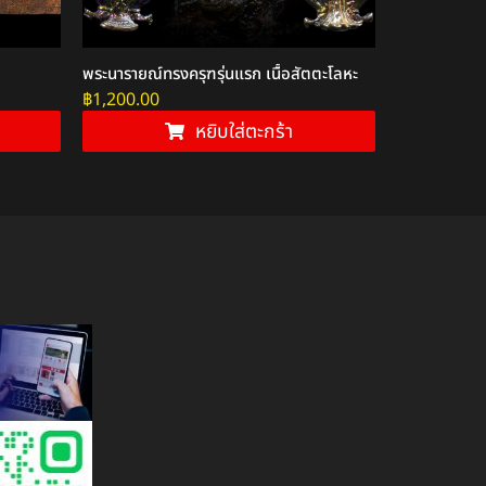
พระนารายณ์ทรงครุฑรุ่นแรก เนื้อสัตตะโลหะ
ตะกรุดรัตนมา
฿
1,200.00
฿
1,000.00
หยิบใส่ตะกร้า