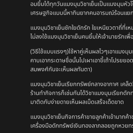
อมยิ้มได้ทุกวันแมงมุมวิชาเย็นเป็นแมงมุมห
เศรษฐกิจแบบนี้หากินยากคนอารมณ์ร้อนแยกเขี้ยว
แมงมุมวิชาเย็นชักใยดักรัก ใยเหนียวตาถี่ที่เ
ไม่ลงใช้แมงมุมวิชาเย็นคนยิ้มให้เจ้านายรักเ
(วิธีใช้แบบแรงๆ)ใช้หาคู่เห็นผลไวๆเอาแมงมุม
คาบเอากระดาษชื่อนั้นไปเผาเอาขี้เถ้าโปรยยอ
สมพงศ์กันจะเห็นผลทันตา)
แมงมุมวิชาเย็นเรียกทรัพย์กลางอากาศ เคล็ดวิช
ร้านทำกิจการก็เช่นกันได้วิชาแมงมุมเรียกดัก
มาติดกับง่ายดายเห็นผลเบ็ดเสร็จเด็ดขาด
แมงมุมวิชาเย็นกิจการค้าขายลูกค้าเข้ามากค้าขา
เครื่องมือดักทรัพย์เงินทองลาภลอยถูกหวยทรัพย