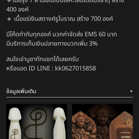
🔹เนื้อรุ้ง 7 สี เนื้อในเป็นโลหะเล่นแร่แปรธาตุ สร้าง
400 องค์
🔹 เนื้อแร่เงินสตางค์รูโบราณ สร้าง 700 องค์
มีโค้ดกำกับทุกองค์ บวกค่าจัดส่ง EMS 60 บาท
มีบริการเก็บเงินปลายทางบวกเพิ่ม 3%
สนใจเช่าบูชาทักแชทได้เลยครับ
หรือแอด ID LINE : kk0627015858
ข้อมูลเพิ่มเติม