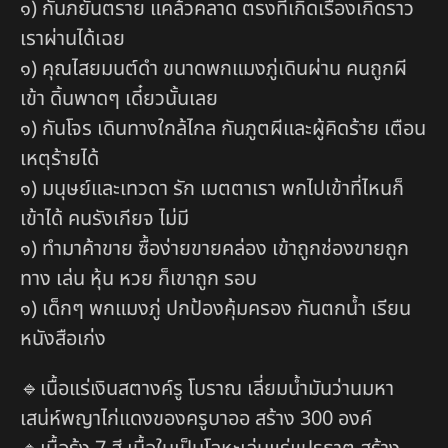
๑) กันภยันตราย แคล้วคลาด ตรงที่เกิดเรื่องเกิดราว
เราผ่านได้เฉย
๑) คุณไสยมนต์ดำ ขนาดพกแมงภู่เดินผ่าน คนถูกผี
เข้า ดิ้นพาดๆ เดี๋ยวนั้นเลย
๑) กันโจร เดินทางใกล้ไกล กันภูตผีและผู้คิดร้าย เตือน
เหตุร้ายได้
๑) มนุษย์และเทวดา รัก เมตตาเรา พกไปเข้าที่ไหนก็
เข้าได้ คนรังเกียจ ไม่มี
๑) ทำมาค้าขาย ซื้อง่ายขายคล่อง เข้าถูกช่องขายถูก
ทาง เล่น หุ้น หวย ก็เขาถูก รอบ
๑) เด็กๆ พกแมงภู่ ปกป้องคุ้มครอง กันตกน้ำ เรียน
หนังสือเก่ง
🔹เนื้อแร่เงินสตางค์รู โบราณ เลี่ยมน้ำมันว่านมหา
เสน่ห์พญาไก่แดงของครูบาออ สร้าง 300 องค์