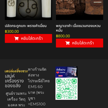
ปลัดกระดูกแกะ พรายคำเมี้ยน
พญาเขาคำ เนื้อชนวนทองแหวน
หมั้น
฿
300.00
฿
800.00
หยิบใส่ตะกร้า
หยิบใส่ตะกร้า
ทางร้านจัด
เสน่ห์
ส่งทาง
เครื่องราง
ไปรษณีย์ไทย
ของขลัง
EMS 60
บาท (พระ
ศูนย์รวมพระ
บูชา
เครื่อง วัตถุ
+EMS100
มงคล พระ