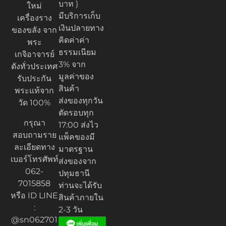
บาท )
ใหม่
มีบริการเก็บ
เครื่องราง
เงินปลายทาง
ของขลัง จาก
คิดค่าค่า
พระ
ธรรมเนียม
เกจิอาจารย์
3% จาก
ดังทั่วประเทศ
มูลค่าของ
รับประกัน
สินค้า
พระแท้จาก
ส่งของทุกวัน
วัด 100%
ตัดรอบทุก
กรุณา
17:00 ส่งไว
สอบถามราย
แพ็คของมี
ละเอียดทาง
มาตรฐาน
เบอร์โทรศัพท์
ส่งของจาก
062-
ปทุมธานี
7015858
ท่านจะได้รับ
หรือ ID LINE
สินค้าภายใน
:
2-3 วัน
@sn062701