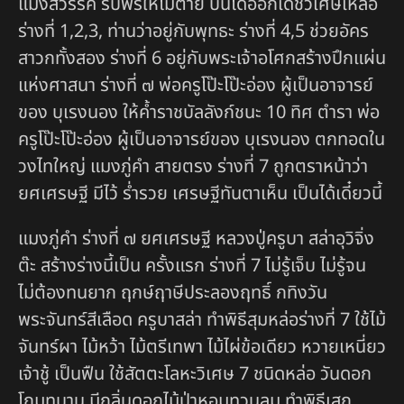
แมงสวรรค์ รับพรให้ไม่ตาย บินได้ออกเดชวิเศษเหลือ
ร่างที่ 1,2,3, ท่านว่าอยู่กับพุทธะ ร่างที่ 4,5 ช่วยอัคร
สาวกทั้งสอง ร่างที่ 6 อยู่กับพระเจ้าอโศกสร้างปึกแผ่น
แห่งศาสนา ร่างที่ ๗ พ่อครูโป๊ะโป๊ะอ่อง ผู้เป็นอาจารย์
ของ บุเรงนอง ให้ค้ำราชบัลลังก์ชนะ 10 ทิศ ตำรา พ่อ
ครูโป๊ะโป๊ะอ่อง ผู้เป็นอาจารย์ของ บุเรงนอง ตกทอดใน
วงไทใหญ่ แมงภู่คำ สายตรง ร่างที่ 7 ถูกตราหน้าว่า
ยศเศรษฐี มีไว้ ร่ำรวย เศรษฐีทันตาเห็น เป็นได้เดี๋ยวนี้
แมงภู่คำ ร่างที่ ๗ ยศเศรษฐี หลวงปู่ครูบา สล่าอุวิจิ่ง
ต๊ะ สร้างร่างนี้เป็น ครั้งแรก ร่างที่ 7 ไม่รู้เจ็บ ไม่รู้จน
ไม่ต้องทนยาก ฤกษ์ฤาษีประลองฤทธิ์ กทิงวัน
พระจันทร์สีเลือด ครูบาสล่า ทำพิธีสุมหล่อร่างที่ 7 ใช้ไม้
จันทร์ผา ไม้หว้า ไม้ตรีเทพา ไม้ไผ่ข้อเดียว หวายเหนี่ยว
เจ้าชู้ เป็นฟืน ใช้สัตตะโลหะวิเศษ 7 ชนิดหล่อ วันดอก
โกมุทบาน มีกลิ่นดอกไม้ป่าหอมทวนลม ทำพิธีเสก