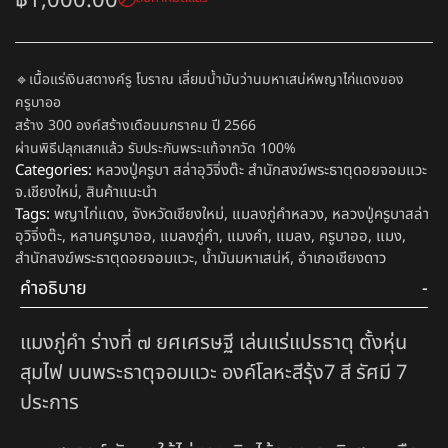
฿
1,000.00
🔹เนื้อแร่เงินสตางค์รู โบราณ เลี่ยมน้ำมันว่านมหาเสน่ห์พญาไก่แดงของ
ครูบาออ
สร้าง 300 องค์สร้างเดือนมกราคม ปี 2566
ผ่านพิธีปลุกเสกแล้ว รับประกันพระแท้จากวัด 100%
Categories:
หลวงปู่ครูบา สล่าอุวิจิ่งต๊ะ สำนักสงฆ์พระธาตุดอยจอมแวะ
จ.เชียงใหม่
,
สินค้าแนะนำ
Tags:
พญาไก่แดง
,
จังหวัดเชียงใหม่
,
แมลงภู่คำหลวง
,
หลวงปู่ครูบาสล่า
อุวิจิ่งต๊ะ
,
หลานครูบาออ
,
แมลงภู่คำ
,
แมงคำ
,
แมลง
,
ครูบาออ
,
แมง
,
สำนักสงฆ์พระธาตุดอยจอมแวะ
,
น้ำมันมหาเสน่ห์
,
อำเภอเชียงดาว
คำอธิบาย
แมงภู่คำ ร่างที่ ๗ ยศเศรษฐี เล่นแร่แปรธาตุ ตั้งหุ่น
สุมไฟ บนพระธาตุจอมแวะ องค์โลหะสีรุ้ง7 สี รัศมี 7
ประการ