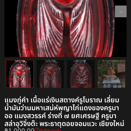
แมงภู่คำ เนื้อแร่เงินสตางค์รูโบราณ เลี่ยม
น้ำมันว่านมหาเสน่ห์พญาไก่แดงของครูบา
ออ แมงสวรรค์ ร่างที่ ๗ ยศเศรษฐี ครูบา
สล่าอุวิจิ่งต๊ะ พระธาตุดอยจอมแวะ เชียงใหม่
สินค้าหมดแล้ว