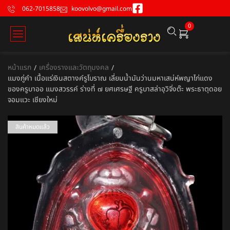
062-7015858
koovolvo@gmail.com
0
หน้าแรก
เครื่องรางและวัตถุมงคล
/
/
แมงภู่คำ เนื้อแร่เงินสตางค์รูโบราณ เลี่ยมน้ำมันว่านมหาเสน่ห์พญาไก่แดง
ของครูบาออ แมงสวรรค์ ร่างที่ ๗ ยศเศรษฐี ครูบาสล่าอุวิจิ่งต๊ะ พระธาตุดอย
จอมแวะ เชียงใหม่
สินค้าหมดแล้ว