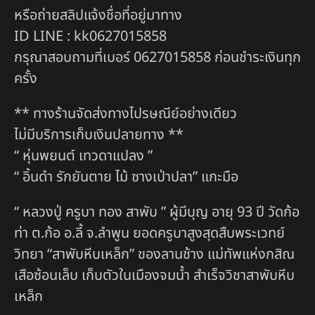
หรือถ่ายสลิปแจ้งชื่อที่อยู่มาทาง
ID LINE : kk0627015858
กรุณาสอบถามที่เบอร์ 0627015858 ก่อนชำระเงินทุก
ครั้ง
** ทางร้านจัดส่งทางไปรษณีย์อย่างเดียว
ไม่มีบริการเก็บเงินปลายทาง **
“ หุ่นพยนต์ เทวดาแปลง ”
“ อิ้นดำ รักยันตาย ไม้ ซางเป่าปลา” แกะมือ
“ หลวงปู่ ครูบา ทอง สาพับ ” ผู้มีบุญ อายุ 93 ปี วัดก้อ
ท่า ต.ก้อ อ.ลี้ จ.ลำพูน ยอดครูบาสูงสุดสืบพระเวทย์
วิทยา “สาพับหีบเหล็ก” ของลานช้าง แม่ทัพแห่งกสิณ
เสือซ้อนเล็บ เก็บตัวในเมืองจมน้ำ สำเร็จวิชาสาพับหีบ
เหล็ก