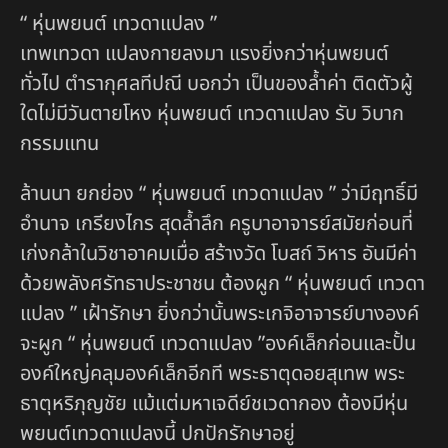
“ หุ่นพยนต์ เทวดาแปลง ”
เทพเทวดา แปลงกายลงมา แรงยิ่งกว่าหุ่นพยนต์
ทั่วไป ตำรากุศลทีปณี บอกว่า เป็นของล้ำค่า ติดตัวผู้
ใดไม่มีวันตายโหง หุ่นพยนต์ เทวดาแปลง รับ วิบาก
กรรมแทน
ล้านนา ยกย่อง “ หุ่นพยนต์ เทวดาแปลง ” ว่ามีฤทธิ์มี
อำนาจ เกรียงไกร สุดล้ำลึก ครูบาอาจารย์สมัยก่อนที่
เก่งกล้าในวิชาอาคมเมื่อ สร้างวัด โบสถ์ วิหาร อันมีค่า
ด้วยพลังศรัทธาประชาชน ต้องผูก “ หุ่นพยนต์ เทวดา
แปลง ” เฝ้ารักษา ยิ่งกว่านั้นพระเกจิอาจารย์บางองค์
จะผูก “ หุ่นพยนต์ เทวดาแปลง ”องค์เล็กก่อนและปั้น
องค์ใหญ่คลุมองค์เล็กอีกที พระธาตุดอยสุเทพ พระ
ธาตุหริภุญชัย แม้แต่มหาเจดีย์ชเวดากอง ต้องมีหุ่น
พยนต์เทวดาแปลงนี้ ปกปักรักษาอยู่