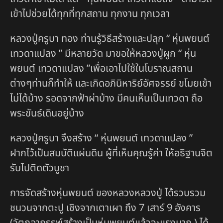
เข้าไปช่วยได้ทุกที่ทุกสถาน ทุกงาน ทุกเวลา
หลวงปู่ครูบา ทอง ท่านรู้วิธีสร้างและปลุก “ หุ่นพยนต์
เทวดาแปลง ” มีหลายวัด มาขอให้หลวงปู่ผูก “ หุ่น
พยนต์ เทวดาแปลง ”เพื่อเอาไปใช้ในโบราณสถาน
ต่างๆท่านก็ทำให้ และเกิดอภินิหาริย์อัศจรรย์ ขโมยเข้า
ไม่ได้บ้าง รอดจากฟ้าผ่าบ้าง มีคนเห็นเป็นเทวดา ถือ
พระขันธ์เดินอยู่บ้าง
หลวงปู่ครูบา จึงสร้าง “ หุ่นพยนต์ เทวดาแปลง ”
ฝากไว้เป็นสมบัติแผ่นดิน ผู้ที่เห็นคุณรู้ค่า ให้อธิฐานจิต
รับไปติดตัวบูชา
การจัดสร้างหุ่นพยนต์ ของหลวงหลวงปู่ ได้รวบรวม
ชนวนจากตะปู เชิงจากเตาเผา ถึง 7 เสาร์ 9 อังคาร
(วัตถุอาถรรพ์สร้างเป็นหุ่นพยนต์แล้วจะแรงมาก ) ได้