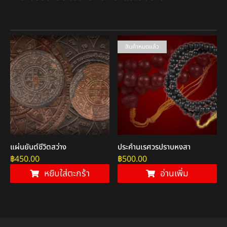
สินค้าหมดแล้ว
แผ่นยันต์ชีวิตสว่าง
ประคำนเรศวรปราบหงสา
฿
450.00
฿
500.00
หยิบใส่ตะกร้า
อ่านเพิ่ม