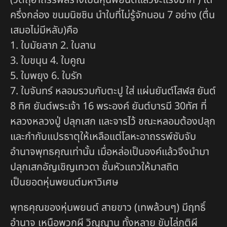
ครึ่งกล่อง ขนมนิชชิน นำใบที่ไม่รู้จักนอน 7 อย่าง (ตื่น
เสมอไม่มีหลับ)คือ
1. ใบมัยลาภ 2. ใบลาน
3. ใบขนุน 4. ใบคูณ
5. ใบพยุง 6. ใบรัก
7. ใบจันทร์ หลอมรวมกับตะปู ใส่ แผ่นยันต์โสฬส ยันต์
8 ทิศ ยันต์พระเจ้า 16 พระองค์ ยันต์บารมี 30ทัศ ที่
หลวงหลวงปู่ ปลุกเสก และจารไว้ ขณะหลอมต้องปลุก
และกำกับแปรธาตุให้เหลือแต่โลหะอาถรรพ์ซับจับ
อำนาจพุทธคุณเท่านั้น เมื่อหล่อเป็นองค์แล้วจึงนำมา
ปลุกเสกอัญเชิญเทวดา ชั้นหัวแถวให้มาสถิต
เป็นยอดหุ่นพยนต์มหาวิเศษ
พุทธคุณของหุ่นพยนต์ สายขาว (เทพล้วนๆ) มีฤทธิ์
อำนาจ เหนือพวกผี วิญญาน ทั้งหลาย ขับไล่ภูติผี