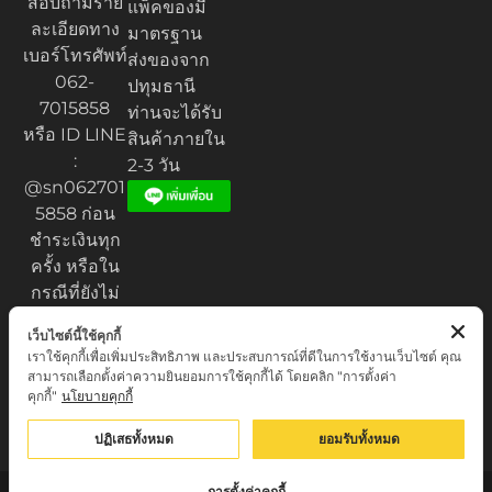
สอบถามราย
แพ็คของมี
ละเอียดทาง
มาตรฐาน
เบอร์โทรศัพท์
ส่งของจาก
062-
ปทุมธานี
7015858
ท่านจะได้รับ
หรือ ID LINE
สินค้าภายใน
:
2-3 วัน
@sn062701
5858 ก่อน
ชำระเงินทุก
ครั้ง หรือใน
กรณีที่ยังไม่
ได้รับของ
เว็บไซต์นี้ใช้คุกกี้
เราใช้คุกกี้เพื่อเพิ่มประสิทธิภาพ และประสบการณ์ที่ดีในการใช้งานเว็บไซต์ คุณ
สามารถเลือกตั้งค่าความยินยอมการใช้คุกกี้ได้ โดยคลิก "การตั้งค่า
คุกกี้"
นโยบายคุกกี้
Privacy Policy
© เสน่ห์เครื่องราง.com. All rights reserved.
ปฏิเสธทั้งหมด
ยอมรับทั้งหมด
การตั้งค่าคุกกี้