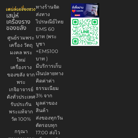
ทางร้านจัด
เสน่ห์
ส่งทาง
เครื่องราง
ไปรษณีย์ไทย
ของขลัง
EMS 60
บาท (พระ
ศูนย์รวมพระ
บูชา
เครื่อง วัตถุ
+EMS100
มงคล พระ
บาท )
ใหม่
มีบริการเก็บ
เครื่องราง
เงินปลายทาง
ของขลัง จาก
คิดค่าค่า
พระ
ธรรมเนียม
เกจิอาจารย์
3% จาก
ดังทั่วประเทศ
มูลค่าของ
รับประกัน
สินค้า
พระแท้จาก
ส่งของทุกวัน
วัด 100%
ตัดรอบทุก
กรุณา
17:00 ส่งไว