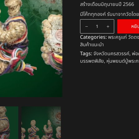
สร้างเดือนมิถุนายนปี 2566
มีโค๊ททุกองค์ รับมาจากวัดโ
หยิ
Categories:
พระครูแก่ วัดด
สินค้าแนะนำ
Tags:
จังหวัดนครสวรรค์
,
พ่อ
บรรพตพิสัย
,
หุ่นพยนต์ปู่พระ