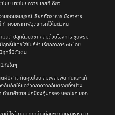
่งไล่ขโมย มาขโมยควาย เลยทีเดียว
 ความอุดมสมบูรณ์ เรียกภัตราหาร มังสาหาร
หม่ ทำผงมหากาฬอุดแทรกไว้ในตัวหุ่น
 ว่ามนต์ ปลุกด้วยวิชา คลุมด้วยโองการ ชุบพรม
มีฤทธิ์มีเดชใส่ขันธ์ห้า เรียกอาการ ๓๒ โดย
ีฤทธิ์มีตัวตน
ษมีภัยใดๆ
ะภูตผีปิศาจ กันคุณไสย ลมเพลมพัด กันและแก้
กป้องกันภัยให้แคล้วคลาดจากอันตรายทั้งปวง
มรัก ทำมาค้าขาย ปกป้องคุ้มครอง บอกโชค บอก
้นบูชาดี ไหว้วานบอกกล่าวบ่อยๆ ถวายอาหารคาว