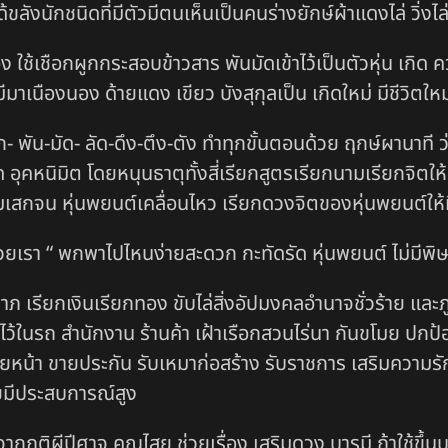
ด้ขลังนักชนิดที่มีตัวมีตนเห็นเป็นคนร่างยักษ์ผ้าแดงไล่ วิ
ช้เชือกผูกกระสอบข้าวสาร พันมัดเข้าไว้เป็นตัวหุ่น เกิด
มาเนืองนอง ด้ายแดง เขียว บังสุกุลเป็น เกิดใหม่ มีชีวิตใ
ูก- พัน-มัด- ลัด-ดึง-ตึง-ตัง ทำทุกขั้นตอนด้วย ฤกษ์ผานาที
 อุคหนิมิต โดยหนุนธาตุทั้งสี่เรียกสูตรเรียกนามเรียกจิตให้
สกจน หุ่นพยนต์เคลื่อนไหว เรียกดวงจิตของหุ่นพยนต์ให้ม
ช่วยเรา “ พกพาไปไหนง่ายสะดวก กะทัดรัด หุ่นพยนต์ ไม่มีพิ
าภ เรียกเงินเรียกทอง ขับไล่สิ่งอัปมงคลอำนาจชั่วร้าย แล
ูชาไว้ในรถ สำนักงาน ร้านค้า เฝ้าเรือกสวนไร่นา กันขโมย ป
นายหน้า ขายประกัน รับเหมาก่อสร้าง รับราชการ เสริมควา
ยมีประสบการณ์สูง
ภูติผีปีศาจ คุณไสย ช่วยเรื่อง เสริมดวง บารมี ถ้าใช้ขึ