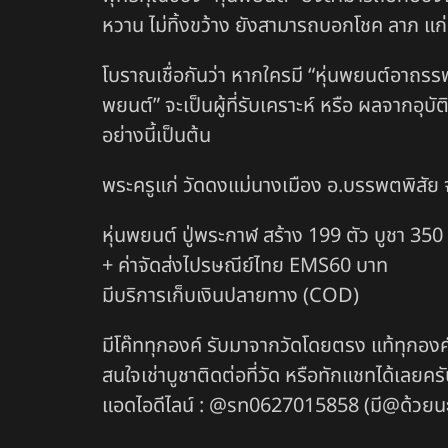
หวาน ไม่ทิ้งขว้าง ยังสามารถบอกโชค ลาภ แก่
โบราณเชื่อกันว่า หากใครมี “หุ่นพยนต์อาถรรพ์
พยนต์” จะเป็นผู้ที่รับเคราะห์ หรือ ผลจากอุบัต
อย่างนี้เป็นต้น
พระครูแก่ วัดดงแม่นางเมือง อ.บรรพตพิสัย
หุ่นพยนต์ ปู่พระกาฬ สร้าง 199 ตัว บูชา 350
+ ค่าจัดส่งไปรษณีย์ไทย EMS60 บาท
มีบริการเก็บเงินปลายทาง (COD)
มีโค๊ททุกองค์ รับมาจากวัดโดยตรง แท้ทุกองค
สนใจเช่าบูชาติดต่อที่วัด หรือทักแชทได้เลยคร
แอดไอดีไลน์ : @sn0627015858 (มี@ด้วยนะ