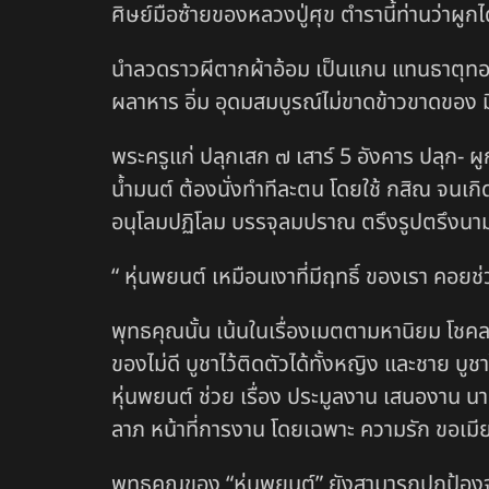
ศิษย์มือซ้ายของหลวงปู่ศุข ตำรานี้ท่านว่าผูกไ
นำลวดราวผีตากผ้าอ้อม เป็นแกน แทนธาตุทอง ใ
ผลาหาร อิ่ม อุดมสมบูรณ์ไม่ขาดข้าวขาดของ มี
พระครูแก่ ปลุกเสก ๗ เสาร์ 5 อังคาร ปลุก- ผ
น้ำมนต์ ต้องนั่งทำทีละตน โดยใช้ กสิณ จนเกิด
อนุโลมปฏิโลม บรรจุลมปราณ ตรึงรูปตรึงนามเ
“ หุ่นพยนต์ เหมือนเงาที่มีฤทธิ์ ของเรา คอย
พุทธคุณนั้น เน้นในเรื่องเมตตามหานิยม โชคล
ของไม่ดี บูชาไว้ติดตัวได้ทั้งหญิง และชาย บ
หุ่นพยนต์ ช่วย เรื่อง ประมูลงาน เสนองาน 
ลาภ หน้าที่การงาน โดยเฉพาะ ความรัก ขอเมี
พุทธคุณของ “หุ่นพยนต์” ยังสามารถปกป้องจาก