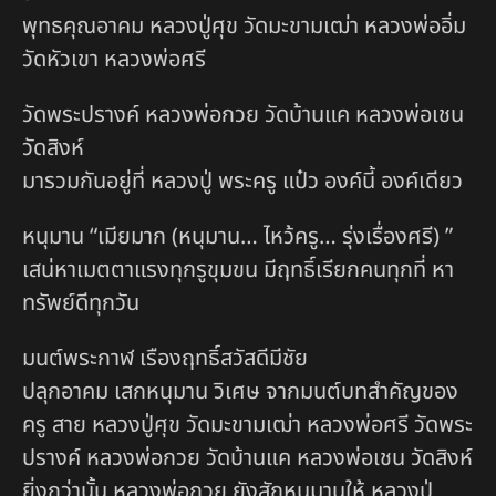
พุทธคุณอาคม หลวงปู่ศุข วัดมะขามเฒ่า หลวงพ่ออิ่ม
วัดหัวเขา หลวงพ่อศรี
วัดพระปรางค์ หลวงพ่อกวย วัดบ้านแค หลวงพ่อเชน
วัดสิงห์
มารวมกันอยู่ที่ หลวงปู่ พระครู แป๋ว องค์นี้ องค์เดียว
หนุมาน “เมียมาก (หนุมาน… ไหว้ครู… รุ่งเรื่องศรี) ”
เสน่หาเมตตาแรงทุกรูขุมขน มีฤทธิ์เรียกคนทุกที่ หา
ทรัพย์ดีทุกวัน
มนต์พระกาฬ เรืองฤทธิ์สวัสดีมีชัย
ปลุกอาคม เสกหนุมาน วิเศษ จากมนต์บทสำคัญของ
ครู สาย หลวงปู่ศุข วัดมะขามเฒ่า หลวงพ่อศรี วัดพระ
ปรางค์ หลวงพ่อกวย วัดบ้านแค หลวงพ่อเชน วัดสิงห์
ยิ่งกว่านั้น หลวงพ่อกวย ยังสักหนุมานให้ หลวงปู่