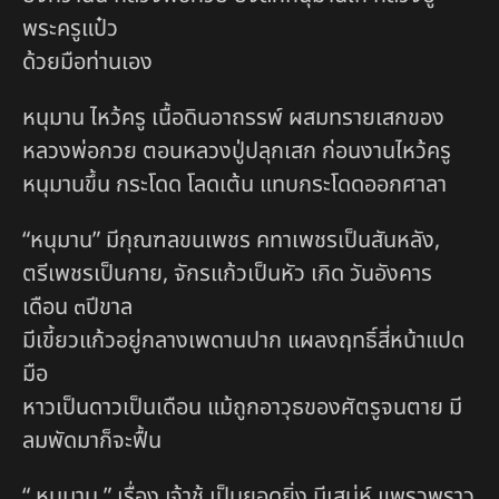
พระครูแป๋ว
ด้วยมือท่านเอง
หนุมาน ไหว้ครู เนื้อดินอาถรรพ์ ผสมทรายเสกของ
หลวงพ่อกวย ตอนหลวงปู่ปลุกเสก ก่อนงานไหว้ครู
หนุมานขึ้น กระโดด โลดเต้น แทบกระโดดออกศาลา
“หนุมาน” มีกุณฑลขนเพชร คทาเพชรเป็นสันหลัง,
ตรีเพชรเป็นกาย, จักรแก้วเป็นหัว เกิด วันอังคาร
เดือน ๓ปีขาล
มีเขี้ยวแก้วอยู่กลางเพดานปาก แผลงฤทธิ์สี่หน้าแปด
มือ
หาวเป็นดาวเป็นเดือน แม้ถูกอาวุธของศัตรูจนตาย มี
ลมพัดมาก็จะฟื้น
“ หนุมาน ” เรื่อง เจ้าชู้ เป็นยอดยิ่ง มีเสน่ห์ แพรวพราว