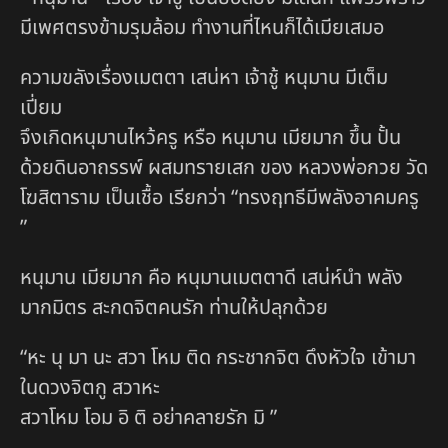
มีเพศตรงข้ามรุมล้อม ทำงานที่ไหนก็ได้เมียเสมอ
ความขลังเรื่องเมตตา เสน่หา เจ้าชู้ หนุมาน มีเต็ม
เปี่ยม
จึงเกิดหนุมานไหว้ครู หรือ หนุมาน เมียมาก ขึ้น ปั้น
ด้วยดินอาถรรพ์ ผสมทรายเสก ของ หลวงพ่อกวย วัด
โฆสิตาราม เป็นเชื้อ เรียกว่า “ทรงฤทธีมีพลังอาคมครู
”
หนุมาน เมียมาก คือ หนุมานเมตตาดี เสน่ห์นำ พลัง
มากมิตร สะกดจิตคนรัก ท่านให้ปลุกด้วย
“หะ นุ มา นะ สวา โหม ติด กระชากจิต ดึงหัวใจ เข้ามา
ในดวงจิตกู สวาหะ
สวาโหม โอม อิ ติ อย่าคลายรัก มิ ”