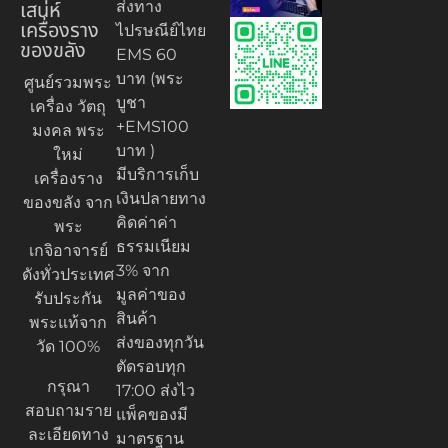
เสน่ห์
ส่งทาง
เครื่องราง
ไปรษณีย์ไทย
ของขลัง
EMS 60
บาท (พระ
ศูนย์รวมพระ
บูชา
เครื่อง วัตถุ
+EMS100
มงคล พระ
บาท )
ใหม่
มีบริการเก็บ
เครื่องราง
เงินปลายทาง
ของขลัง จาก
คิดค่าค่า
พระ
ธรรมเนียม
เกจิอาจารย์
3% จาก
ดังทั่วประเทศ
มูลค่าของ
รับประกัน
สินค้า
พระแท้จาก
ส่งของทุกวัน
วัด 100%
ตัดรอบทุก
กรุณา
17:00 ส่งไว
สอบถามราย
แพ็คของมี
ละเอียดทาง
มาตรฐาน