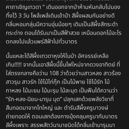
คาถาเชิญเทวดา ” เดินออกจากป่าห้ามหันกลับไปมอง
ทิ้งไว้ 3 วัน โพล้เพล้เดินเข้าป่า สีผึ้งผสมกันอย่างดี
กลิ่นหอมกลุ่นมีความอุ่นน้อยๆ เดิมเป็นสีผึ้งสีกระดำ
กระด่าง ตอนได้รับมาเป็นสีฟ้าสวย เหมือนดอกไม้อะไร
ตกลงไปแล้วแพร่สีฟ้าไปทั่วบาตร
นั้นแหละได้สีผึ้งเทวดาหุงให้ในป่า อัศจรรย์เหลือ
เกิน!!!!! จากนั้นเอาสีผึ้งนี้ขึ้นไฟใหม่จากดวงอาทิตย์ ที่
ใส่ตรงกลางคือว่าน 108 ว่าด้วยว่านสาวหลง สาวร้อง
สาวรุม สาวรัก ใช้ไม้ไก่กุ๊ก เป็นไม้พาย ใช้ไม้รัก ไม้
กาหลง ไม้มะยม ไม้มะรุม ไม้ละมุด เป็นฟืนได้ความว่า
“รัก-หลง-นิยม-มารุม มุด” ปลุกเสกด้วยพลังวิชาที่
สืบทอดมาจากไทใหญ่ และ ตำรับสีผึ้งครูบาวงษ์
ถ่ายทอดให้ ตอนเสกต้องกางมุ้งคลุมครูบากับบาตร
สีผึ้งเพราะ สรรพสัตว์นานาชนิดได้กลิ่นเข้ามารุมมา