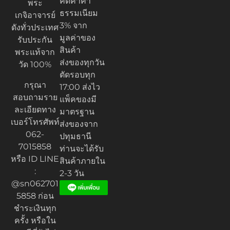
คิดค่าค่า
พระ
ธรรมเนียม
เกจิอาจารย์
3% จาก
ดังทั่วประเทศ
มูลค่าของ
รับประกัน
สินค้า
พระแท้จาก
ส่งของทุกวัน
วัด 100%
ตัดรอบทุก
กรุณา
17:00 ส่งไว
สอบถามราย
แพ็คของมี
ละเอียดทาง
มาตรฐาน
เบอร์โทรศัพท์
ส่งของจาก
062-
ปทุมธานี
7015858
ท่านจะได้รับ
หรือ ID LINE
สินค้าภายใน
:
2-3 วัน
@sn062701
5858 ก่อน
ชำระเงินทุก
ครั้ง หรือใน