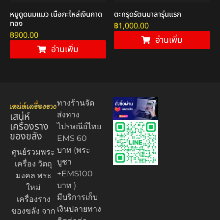
หนูดูดนมแมว เนื้อกะไหล่เงินคาด
ตะกรุดรัตนมาลารุ่นแรก
ทอง
฿
1,000.00
฿
900.00
อ่านเพิ่ม
อ่านเพิ่ม
ทางร้านจัด
เสน่ห์
ส่งทาง
เครื่องราง
ไปรษณีย์ไทย
ของขลัง
EMS 60
บาท (พระ
ศูนย์รวมพระ
บูชา
เครื่อง วัตถุ
+EMS100
มงคล พระ
บาท )
ใหม่
มีบริการเก็บ
เครื่องราง
เงินปลายทาง
ของขลัง จาก