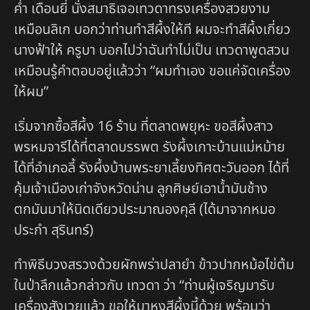
ค่ำ เดือนยี่ นั่งสมาธิเจอเทวดาทรงเครื่องสวยงาม
เหมือนลิเก บอกว่าท่านทำสีผึ้งให้ที ผมจะทำสีผึ้งเกี่ยว
นางฟ้าให้ ครูบา บอกไปว่าฉันทำไม่เป็น เทวดาพูดสวน
เหมือนรู้คำตอบอยู่แล้วว่า “ผมทำเอง ขอแค่จัดเครื่อง
ให้ผม”
เริ่มจากซื้อสีผึ้ง 16 ร้าน ที่ตลาดพยุหะ ขอสีผึ้งสาว
พรหมจารีได้ที่ตลาดบรรพต รังผึ้งเกาะบ้านแม่หม้าย
ได้ที่อำเภอลี้ รังผึ้งบ้านพระยาเลี้ยงทิศตะวันออก ได้ที่
คุ้มเจ้าเมืองเก่าจังหวัดน่าน ลูกศิษย์เอาน้ำมันช้าง
ตกมันมาให้นิดเดียวประมาณองคุลี (ได้มาจากหมอ
ประกำ สุรินทร์)
ทำพิธีบวงสรวงด้วยผักพร่าปลายำ ข้าวปากหม้อไข่ต้ม
ในป่าลึกแล้วกล่าวกับ เทวดา ว่า “ท่านผู้เจริญมารับ
เครื่องสังเวยแล้ว ขอให้มาหุงสีผึ้งนี้ด้วย พร้อมว่า