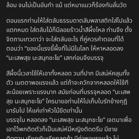
ล้อม จนไม่เป็นอันทำ แม้ แต่หมาแมวก็ร้องกันลั่นวัด
ตอนแรกท่านให้ใส่ตลับธรรมดาตลับพลาสติกใส่ไปแล้ว
แตกหมด ใส่ตลับไม้ก็มีลอยร้าวน้ำสีผึ้งไหล ท่านจึง ตั้ง
จิตถามเทวดาว่า จะใส่ตลับอะไร ที่คู่ควรคำตอบที่ได้
ตอบว่า “ของนี้แรงขี้ผึ้งที่ไม่มีในโลก ให้หาหลอดลง
“นะเสพสุข นะสนุกชะโย” เสกก่อนจึงบรรจุ
สีผึ้งนี้เวลาใช้ให้เอาทั้งหลอด วนที่ปาก มีเสน่ห์คลุมทั้ง
ตัว เมตตาพอแรงแล้ว แต่ถ้าจะควักจากหลอดให้ใช้ที
ละน้อยเพราะแรงมาก สมัยก่อนที่บรรจุหลอด “นะเสพ
สุข นะสนุกชะโย” ใครมาขอท่านให้ไปเก็บใบรักข้างกุฎิ
มารับไป ให้แค่เท่าหัวไม้ขีดเท่านั้น
บรรจุใน หลอดลง “นะเสพสุข นะสนุกชะโย” เจตนาเพื่อ
เอาไว้พกติดตัวก็เป็นเสน่ห์มีหญิงติดตรึม มีชาย
ติดตาม เรียกเงินเรียกลูกค้า มีค่าพอแรงแล้ว ไม่