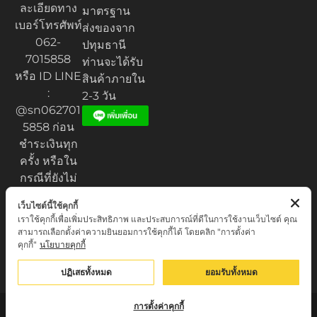
ละเอียดทาง
มาตรฐาน
เบอร์โทรศัพท์
ส่งของจาก
062-
ปทุมธานี
7015858
ท่านจะได้รับ
หรือ ID LINE
สินค้าภายใน
:
2-3 วัน
@sn062701
5858 ก่อน
ชำระเงินทุก
ครั้ง หรือใน
กรณีที่ยังไม่
ได้รับของ
เว็บไซต์นี้ใช้คุกกี้
เราใช้คุกกี้เพื่อเพิ่มประสิทธิภาพ และประสบการณ์ที่ดีในการใช้งานเว็บไซต์ คุณ
สามารถเลือกตั้งค่าความยินยอมการใช้คุกกี้ได้ โดยคลิก "การตั้งค่า
คุกกี้"
นโยบายคุกกี้
Privacy Policy
© เสน่ห์เครื่องราง.com. All rights reserved.
ปฏิเสธทั้งหมด
ยอมรับทั้งหมด
การตั้งค่าคุกกี้