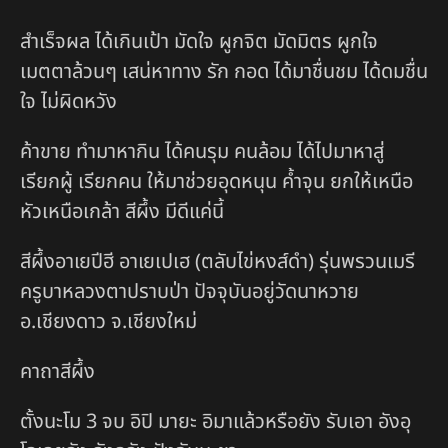
สำเร็จผล ได้เกินเป้า มัดใจ ผูกจิต มัดมิตร ผูกใจ
เมตตาล้วนๆ เสน่หาทาง รัก กอด ได้มาชื่นชม ได้ดมชื่น
ใจ ไม่ผิดหวัง
ค้าขาย ทำมาหากิน ได้คนรุม คนล้อม ได้ไปมาหาสู่
เรียกผู้ เรียกคน ให้มาช่วยอุดหนุน ค้ำจุน ยกให้เหนือ
หัวเหนือเกล้า สีผึ้ง มีดีแค่นี้
สีผึ้งอาเยปีฮี อาเยเปเฮ (ตลับไข่หงส์ดำ) รุ่นพรวนเมรี
ครูบาหลวงตาปราบป่า ปัจจุบันอยู่วัดนาหวาย
อ.เชียงดาว จ.เชียงใหม่
คาถาสีผึ้ง
ตั้งนะโม 3 จบ อิปิ มายะ อิมาแล้วหรือยัง รับเอา อังอุ