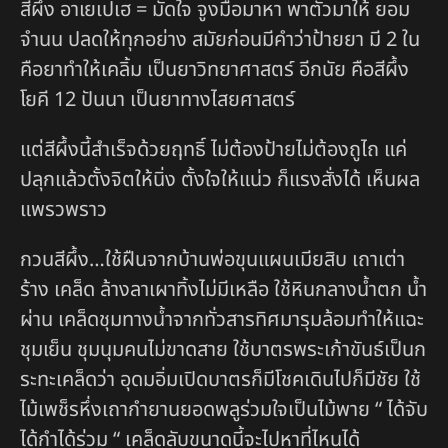
สีผึ้ง อาเยเปเฮ = มัดใจ จูงมือมาหา พาตัวมาให้ ยอม
จำนน ปลดให้ทุกอย่าง สมัยก่อนมีคำว่าป้ายยา มี 2 ใน
คือยาทำให้เคลิ้ม เป็นยาวิทยาศาสตร์ อีกนัย คือสีผึ้ง
โยคี 12 ปันนา เป็นยาทางไสยศาสตร์
แต่สีผึ้งนี้สำเร็จด้วยฤทธิ์ ไม่ต้องป้ายไม่ต้องถูไถ แค่
ปลุกแล้วตั้งจิตให้นิ่ง ตั้งใจให้แน่ว ก็แรงสั่งได้ เห็นผล
แพรวพราว
กวนสีผึ้ง…ใช้ฝืนจากบ้านพ่อขุนแผนเมียสิบ เถาเต่า
ร้าง เคล็ด ล้างลาเผาทิ้งไม่มีเหลือ ใช้หินกลางน้ำตก น้ำ
ผ่าน เคล็ดชุมทางน้ำจากทั่วสารทิศมารุมล้อมทำให้แฉะ
ชุมเย็น ชุมนุมคนไม่ขาดสาย ใช้บาตรพระเก้าขันธ์เป็นก
ระทะเคล็ดว่า อุดมอิ่มเปิดบาตรก็มีโชคเดินไปก็มีชัย ใช้
ไม้เพช็รหึ่งเถากำยานยอดพลูร่วมใจเป็นไม้พาย “ ได้จับ
ได้กำได้ร่วม “ เคล็ดลับขนาดนี้จะไปหาที่ไหนได้