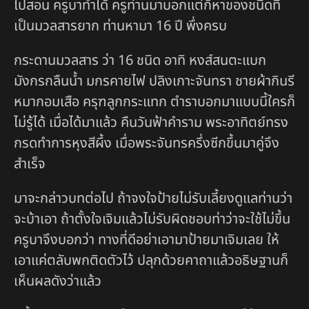
ไปสอน ครูบาทำได้ ครูท่านมาบอกแต่ก็หาของชนิดที่
เป็นมวลสารยาก ท่านหามา 16 ปี พึ่งครบ
กระดานมวลสาร ว่า 16 ชนิด อาทิ หงส์สนตะแบก
มังกรกลืนน้ำ มกรคายไฟ ปลิงเกาะจันทรา ชายผ้ากินรี
หมากอมเสือ ครุฑลูกกระแทก ตำราบอกมาแบบนี้ใครก็
ไม่รู้ได้ เมื่อได้มาแล้ว คืนวันฟ้าคำราม พระอาทิตย์ทรง
กรดทำการหุงสีผึ้ง เมื่อพระจันทรครึ่งซีกขึ้นมาคู่จึง
สำเร็จ
มาจะกล่าวบทต่อไป ถ้าจงใจป้ายไม่รับเลี้ยงดูแลท่านว่า
จะบ้าเอา ถ้าตั้งใจเจิมแล้วไม่รับผิดชอบท่าว่าจะใช้ไม่ขึ้น
ครูบาจึงบอกว่า ทางที่ดีอย่าเอามาป้ายมาเจิมเลย ให้
เอาแค่ตลับพกติดตัวไว้ ปลุกด้วยคาถาแล้วอธิษฐานก็
เห็นผลดังว่าแล้ว