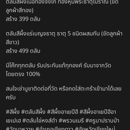
ตลับสีผึ้งเนื้อทองจังโก้ ทองหุ้มพระธาตุโบราณ (ขัด
ลูกผ้าสีทอง)
สร้าง 399 ตลับ
ตลับสีผึ้งแร่เบญจธาตุ ธาตุ 5 ชนิดผสมกัน (ขัดลูกผ้า
สีขาว)
สร้าง 499 ตลับ
มีโค๊ททุกตลับ รับประกันแท้ทุกองค์ รับมาจากวัด
โดยตรง 100%
สนใจเช่าบูชาติดต่อที่วัด หรือกดใส่ตะกร้าเข้ามาได้เลย
ครับ
#สีผึ้ง #ตลับสีผึ้ง #สีผึ้งอาเยปีฮี #สีผึ้งอาเยปีฮีอา
เยเปเฮ #ตลับไข่หงส์ดำ #พรวนเมรี #ครูบาปราบป่า
#วัดนาหวาย #อำเภอเชียงดาว #จังหวัดเชียงใหม่