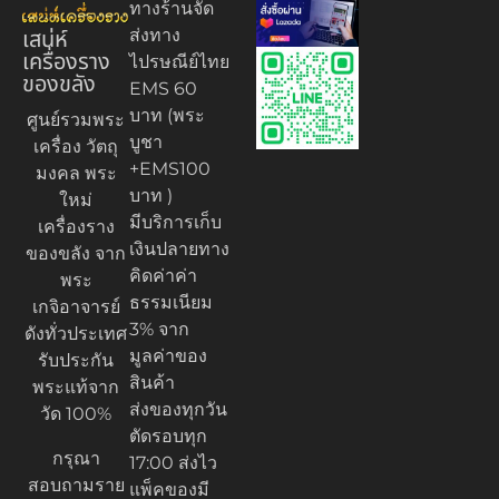
ทางร้านจัด
เสน่ห์
ส่งทาง
เครื่องราง
ไปรษณีย์ไทย
ของขลัง
EMS 60
บาท (พระ
ศูนย์รวมพระ
บูชา
เครื่อง วัตถุ
+EMS100
มงคล พระ
บาท )
ใหม่
มีบริการเก็บ
เครื่องราง
เงินปลายทาง
ของขลัง จาก
คิดค่าค่า
พระ
ธรรมเนียม
เกจิอาจารย์
3% จาก
ดังทั่วประเทศ
มูลค่าของ
รับประกัน
สินค้า
พระแท้จาก
ส่งของทุกวัน
วัด 100%
ตัดรอบทุก
กรุณา
17:00 ส่งไว
สอบถามราย
แพ็คของมี