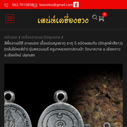
062-7015858
koovolvo@gmail.com
0
หน้าแรก
เครื่องรางและวัตถุมงคล
/
/
สีผึ้งอาเยปีฮี อาเยเปเฮ เนื้อแร่เบญจธาตุ ธาตุ 5 ชนิดผสมกัน (ขัดลูกผ้าสีขาว)
(ตลับไข่หงส์ดำ) รุ่นพรวนเมรี ครูบาหลวงตาปราบป่า วัดนาหวาย อ.เชียงดาว
จ.เชียงใหม่ ปลุกเสก