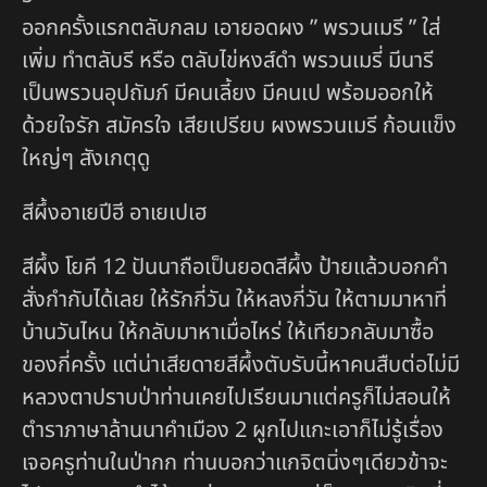
ออกครั้งแรกตลับกลม เอายอดผง ” พรวนเมรี ” ใส่
เพิ่ม ทำตลับรี หรือ ตลับไข่หงส์ดำ พรวนเมรี่ มีนารี
เป็นพรวนอุปถัมภ์ มีคนเลี้ยง มีคนเป พร้อมออกให้
ด้วยใจรัก สมัครใจ เสียเปรียบ ผงพรวนเมรี ก้อนแข็ง
ใหญ่ๆ สังเกตุดู
สีผึ้งอาเยปีฮี อาเยเปเฮ
สีผึ้ง โยคี 12 ปันนาถือเป็นยอดสีผึ้ง ป้ายแล้วบอกคำ
สั่งกำกับได้เลย ให้รักกี่วัน ให้หลงกี่วัน ให้ตามมาหาที่
บ้านวันไหน ให้กลับมาหาเมื่อไหร่ ให้เทียวกลับมาซื้อ
ของกี่ครั้ง แต่น่าเสียดายสีผึ้งตับรับนี้หาคนสืบต่อไม่มี
หลวงตาปราบป่าท่านเคยไปเรียนมาแต่ครูก็ไม่สอนให้
ตำราภาษาล้านนาคำเมือง 2 ผูกไปแกะเอาก็ไม่รู้เรื่อง
เจอครูท่านในป่ากก ท่านบอกว่าแกจิตนิ่งๆเดียวข้าจะ