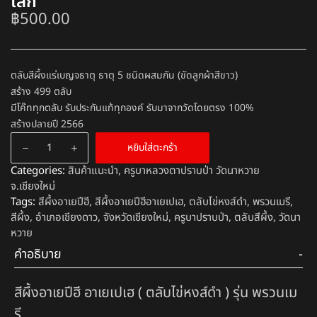
เสก
฿
500.00
ตลับสีผึ้งแร่เบญจธาตุ ธาตุ 5 ชนิดผสมกัน (ขัดลูกผ้าสีขาว)
สร้าง 499 ตลับ
มีโค๊ททุกตลับ รับประกันแท้ทุกองค์ รับมาจากวัดโดยตรง 100%
สร้างปลายปี 2566
หยิบใส่ตะกร้า
Categories:
สินค้าแนะนำ
,
ครูบาหลวงตาปราบป่า วัดนาหวาย
จ.เชียงใหม่
Tags:
สีผึ้งอาเยปีฮี
,
สีผึ้งอาเยปีฮีอาเยเปเฮ
,
ตลับไข่หงส์ดำ
,
พรวนเมรี
,
สีผึ้ง
,
อำเภอเชียงดาว
,
จังหวัดเชียงใหม่
,
ครูบาปราบป่า
,
ตลับสีผึ้ง
,
วัดนา
หวาย
คำอธิบาย
สีผึ้งอาเยปีฮี อาเยเปเฮ ( ตลับไข่หงส์ดำ ) รุ่น พรวนเม
รี