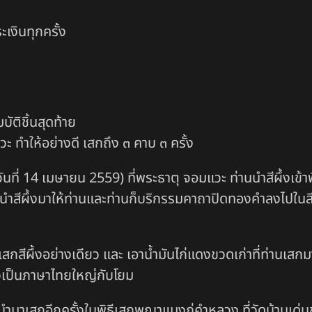
งินทุกครั้ง
บัติชิ้นสุดท้าย
 ทำให้อย่างดี เสกถึง ๓ คาบ ๓ ครั้ง
(วันที่ 14 เมษายน 2559) ที่พระธาตุ จอมแวะ ท่านนำสีผึ้งเข
ให้นำสีผึ้งมาให้ท่านและท่านก็บริกรรมคาถาปิดทองคำลงไปในสีผึ
ิธีเสกสีผึ้งอย่างเดียว และ เอาน้ำมันไก่แดงขวดเก่าที่ท่านเ
่าวเป็นภาษาไทยใหญ่กับโยม
ี้ถูกนำมาเสกอีกครั้งในพิธีเสกพญาแมงภู่คำหลวง ที่วัดบ้านเด