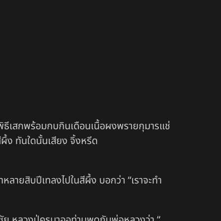
้าพิธีเสกพร้อมกบกินเดือนเนื้อผงพรายกุมารแช่
้ง ทันใดนั้นเสียง จิ้งหรีด
สกมาหลายสิบปีเทลงไปในสีผึ้ง บอกว่า “เราจะทำ
่นชัย หลวงปู่ครูบาออท่านพูดกับพ่อหลวงว่า “