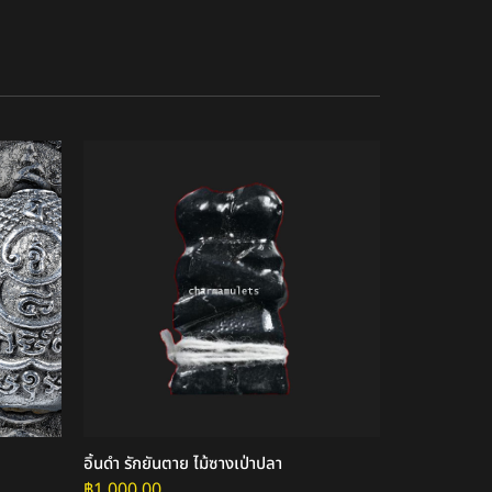
อิ้นดำ รักยันตาย ไม้ซางเป่าปลา
หุ่นพยนต์ เทวดาแปลง เนื้
พันปี
฿
1,000.00