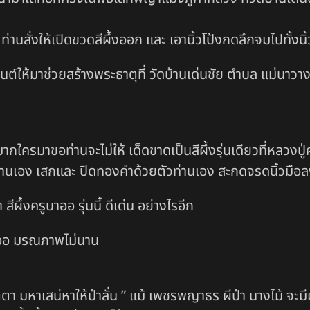
งภู่ ท่านสั่งให้เปิดขวดสีผึ้งออก และ เอานิ้วโป้งกดลึกจมไป
นิมนต์ให้มาช่วยสร้างพระธาตุที่ วัดบ้านเด่นชัย ตำบล แม่นาว
มากใครมาขอท่านจะไม่ให้ เด็ดขาดเป็นสีผึ้งรุ่นเดียวที่หลวงปู่
ท่านเอง เสกและ ปิดทองคำด้วยตัวท่านเอง สะกดจรดนิ้วมือลง
ึ้งครูบาออ รุ่นนี้ ดีเด่น อย่างไรอีก
รูบาออ มรณภาพไม่นาน
า มหาเสน่หาให้ป่าลั่น ” แม้ เพชรพญาธร ผีป่า นางไม้ จะมีมน