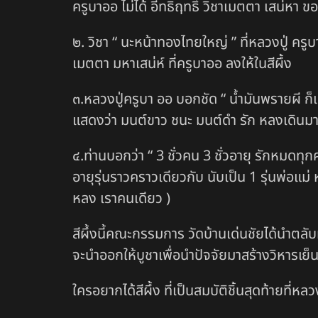
ครูบาออ ไม่ได้ อีทธิฤทธิ์ วิชาเมตตา เสน่หา ข
๒. วิชา “ นะหน้าทองไทยใหญ่ ” ที่หลวงปู่ ครูบ
เมตตา มหาเสน่ห์ ที่ครูบาออ ลงให้ในสีผึ้ง
๓.หลวงปู่ครูบา ออ บอกชัด “ น้ำมันพรายผี ก็แพ้
แสดงว่า มนต์ขาว ชนะ มนต์ดำ รัก หลงเดิน
๔.ท่านบอกว่า “ 3 ชั่วคน 3 ชั่วอายุ รักหมดทุ
อายุรุ่นราวคราวเดียวกับ นับเป็น 1 รุ่นพ่อแม่
หลง เราคนเดียว )
สีผึ้งนี้คณะกรรมการ วัดบ้านเด่นชัยได้นำตลับ
จะนำออกให้บูชาเพื่อนำปัจจัยมาสร้างวิหารเย็น
ใครอยากได้สีผึ้ง ที่เป็นสมบัติชิ้นสุดท้ายที่หล