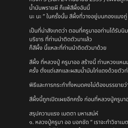
น้ำมันพรายผี ก็แพ้สีผึ้งอันนี้
นะ นะ ” ในครั้งนั้น สีผึ้งที่วางอยู่บนกองแม
เป็นที่น่าสังเกตว่า ตอนที่ครูบาออท่านได้รับ
บริขาร ที่ท่านนำติดตัวมาแล้ว
ก็สีผึ้ง นี้แหละที่ท่านนำติดตัวมาด้วย
สีผึ้ง ที่หลวงปู่ ครูบาออ สร้างนี้ ท่านหวงแหน
ครั้ง ตั่งแต่เสกและผสมน้ำมันไก่แดงด้วยตัว
พิธีและการกระทำทั้งหมดคงไม่ต้องบรรยายว่า สีผ
สีผึ้งนี้ถูกเปิดเผยอีกครั้ง ก่อนที่หลวงปู่ค
สรุปความแรง เมตตา มหาเสน่ห์
๑. หลวงปู่ครูบา ออ บอกชัด “ เราจะทำวิชาเมตต