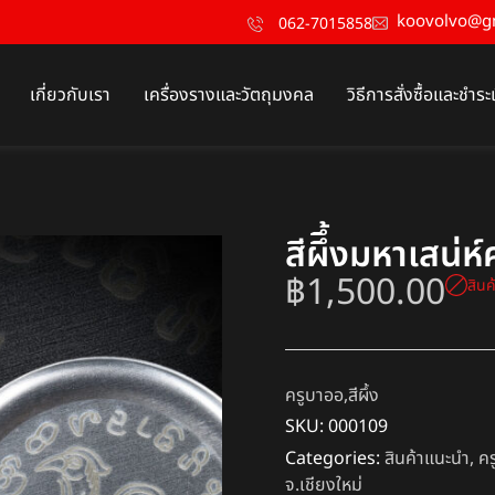
koovolvo@g
062-7015858
เกี่ยวกับเรา
เครื่องรางและวัตถุมงคล
วิธีการสั่งซื้อและชำระ
สีผึึ้งมหาเสน่ห
฿
1,500.00
สิน
ครูบาออ,สีผึ้ง
SKU:
000109
Categories:
สินค้าแนะนำ
,
คร
จ.เชียงใหม่