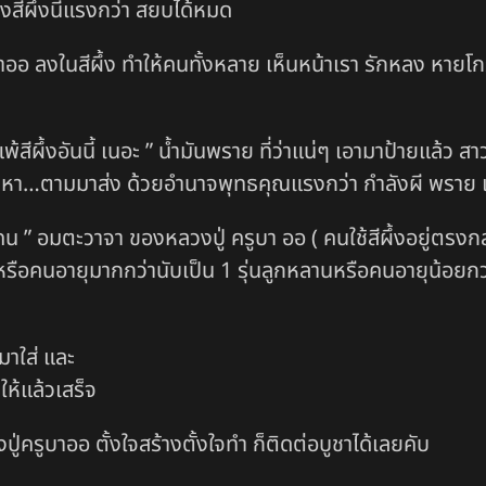
องสีผึ้งนี้แรงกว่า สยบได้หมด
าออ ลงในสีผึ้ง ทำให้คนทั้งหลาย เห็นหน้าเรา รักหลง หายโกรธ
สีผึ้งอันนี้ เนอะ ” น้ำมันพราย ที่ว่าแน่ๆ เอามาป้ายแล้ว สาว
มาหา…ตามมาส่ง ด้วยอำนาจพุทธคุณแรงกว่า กำลังผี พราย 
กคน ” อมตะวาจา ของหลวงปู่ ครูบา ออ ( คนใช้สีผึ้งอยู่ตรงก
 หรือคนอายุมากกว่านับเป็น 1 รุ่นลูกหลานหรือคนอายุน้อยกว่า
มาใส่ และ
ให้แล้วเสร็จ
วงปู่ครูบาออ ตั้งใจสร้างตั้งใจทำ ก็ติดต่อบูชาได้เลยคับ