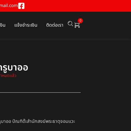
mail.com
0
เงิน
แจ้งชำระเงิน
ติดต่อเรา
์ครูบาออ
ค้าหมดแล้ว
ูบาออ ปัณฑิต๊ะสำนักสงฆ์พระธาตุจอมแวะ