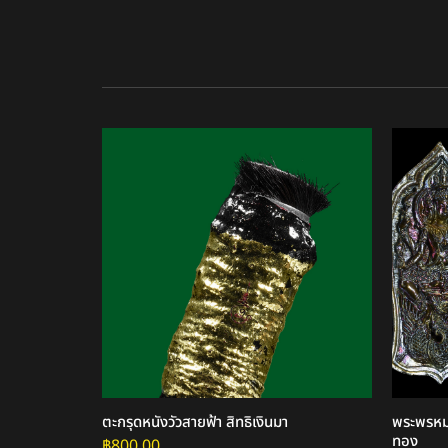
ินยวง
ตะกรุดหนังวัวสายฟ้า สิทธิเงินมา
พระพรหมห
ทอง
฿
800.00