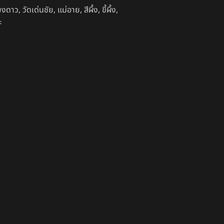
ียงดาว
,
วัดเด่นชัย
,
แม่อาย
,
สีผึ้ง
,
ขี้ผึ้ง
,
ะ