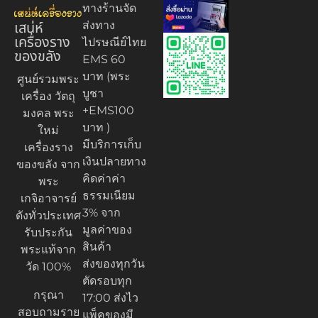
ทางร้านจัด
เสน่ห์
ส่งทาง
เครื่องราง
ไปรษณีย์ไทย
ของขลัง
EMS 60
บาท (พระ
ศูนย์รวมพระ
บูชา
เครื่อง วัตถุ
+EMS100
มงคล พระ
บาท )
ใหม่
มีบริการเก็บ
เครื่องราง
เงินปลายทาง
ของขลัง จาก
คิดค่าค่า
พระ
ธรรมเนียม
เกจิอาจารย์
3% จาก
ดังทั่วประเทศ
มูลค่าของ
รับประกัน
สินค้า
พระแท้จาก
ส่งของทุกวัน
วัด 100%
ตัดรอบทุก
กรุณา
17:00 ส่งไว
สอบถามราย
แพ็คของมี