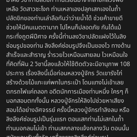
เหลือ วัดสาวชะโงก ท่านเหลาเองปลุกเสกเองในถ้ำ
ปลัดขิกของท่านเล่าลือกันว่าว่ายน้ำได้ ช่วยค้าขายดี
ช่วยให้มีคนเมตตามาก ไปไหนก็ปลอดภัย กันได้แม้
กระทั่งภูตผีปีศาจ ครั้งนี้ท่านลงวิชาปลัดแฝงไว้ในลิง
ซ่อนรูปของท่าน ลิงลึงค์ซ่อนรูปจึงเป็นของไว ทางด้าน
สำเร็จและสำราญ ร่ำรวยไวเหมือนสายลม ไวเหมือนใจ
ที่คิดที่ฝัน 2 วิชานี้ลงแล้วให้ใช้ติดตัวจะมีอานุภาพ 108
ประการ เรื่องลิงนี้เมื่อก่อนหลวงปู่จักร วัดเขารังไก่
สร้างด้วยไม้แกะแค่พกในกระเป๋า โดนแทงไม่เข้าเลย
ตกรถไฟแค่ถลอก อดีตนักการเมืองท่านหนึ่ง ใครๆ ก็
บอกสอบตกทั้งนั้น หลวงปู่จักรให้ลิงไปช่วยหาเสียง
สอบได้อย่างอัศจรรย์ ครั้งนี้หลวงปู่จักรทำลิงลม หรือ
ลิงลึงค์ซ่อนรูปเป็นรุ่นแรก ตอนเสกท่านไม่เสกในถ้ำ
ท่านบอกลมไม่เข้า ท่านเสกกลางแจ้งกลางวัน ตอนนั้น