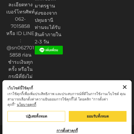
ละเอียดทาง
มาตรฐาน
เบอร์โทรศัพท์
ส่งของจาก
062-
ปทุมธานี
7015858
ท่านจะได้รับ
หรือ ID LINE
สินค้าภายใน
:
2-3 วัน
@sn062701
5858 ก่อน
ชำระเงินทุก
ครั้ง หรือใน
กรณีที่ยังไม่
ได้รับของ
เว็บไซต์นี้ใช้คุกกี้
เราใช้คุกกี้เพื่อเพิ่มประสิทธิภาพ และประสบการณ์ที่ดีในการใช้งานเว็บไซต์ คุณ
สามารถเลือกตั้งค่าความยินยอมการใช้คุกกี้ได้ โดยคลิก "การตั้งค่า
คุกกี้"
นโยบายคุกกี้
Privacy Policy
© เสน่ห์เครื่องราง.com. All rights reserved.
ปฏิเสธทั้งหมด
ยอมรับทั้งหมด
การตั้งค่าคุกกี้