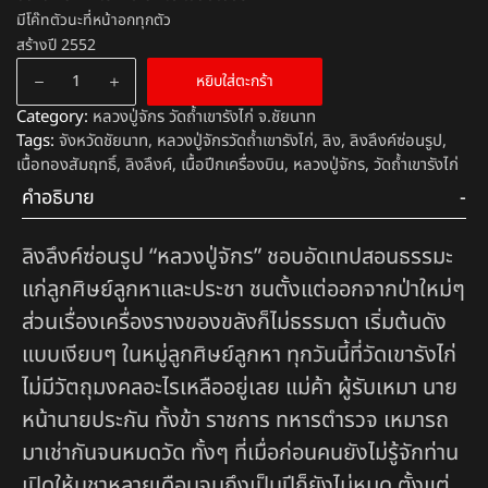
มีโค๊ทตัวนะที่หน้าอกทุกตัว
สร้างปี 2552
หยิบใส่ตะกร้า
Category:
หลวงปู่จักร วัดถ้ำเขารังไก่ จ.ชัยนาท
Tags:
จังหวัดชัยนาท
,
หลวงปู่จักรวัดถ้ำเขารังไก่
,
ลิง
,
ลิงลึงค์ซ่อนรูป
,
เนื้อทองสัมฤทธิ์
,
ลิงลึงค์
,
เนื้อปีกเครื่องบิน
,
หลวงปู่จักร
,
วัดถ้ำเขารังไก่
คำอธิบาย
ลิงลึงค์ซ่อนรูป “หลวงปู่จักร” ชอบอัดเทปสอนธรรมะ
แก่ลูกศิษย์ลูกหาและประชา ชนตั้งแต่ออกจากป่าใหม่ๆ
ส่วนเรื่องเครื่องรางของขลังก็ไม่ธรรมดา เริ่มต้นดัง
แบบเงียบๆ ในหมู่ลูกศิษย์ลูกหา ทุกวันนี้ที่วัดเขารังไก่
ไม่มีวัตถุมงคลอะไรเหลืออยู่เลย แม่ค้า ผู้รับเหมา นาย
หน้านายประกัน ทั้งข้า ราชการ ทหารตำรวจ เหมารถ
มาเช่ากันจนหมดวัด ทั้งๆ ที่เมื่อก่อนคนยังไม่รู้จักท่าน
เปิดให้บูชาหลายเดือนจนถึงเป็นปีก็ยังไม่หมด ตั้งแต่