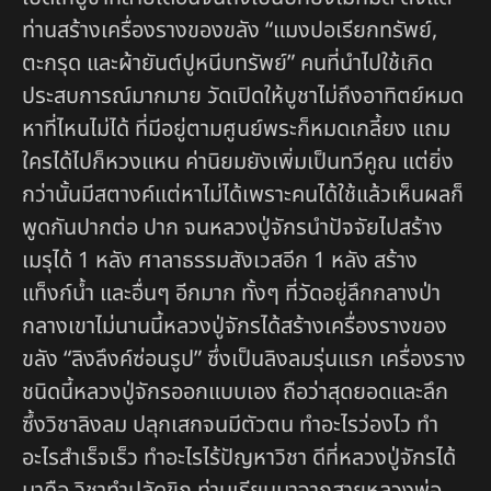
ท่านสร้างเครื่องรางของขลัง “แมงปอเรียกทรัพย์,
ตะกรุด และผ้ายันต์ปูหนีบทรัพย์” คนที่นำไปใช้เกิด
ประสบการณ์มากมาย วัดเปิดให้บูชาไม่ถึงอาทิตย์หมด
หาที่ไหนไม่ได้ ที่มีอยู่ตามศูนย์พระก็หมดเกลี้ยง แถม
ใครได้ไปก็หวงแหน ค่านิยมยังเพิ่มเป็นทวีคูณ แต่ยิ่ง
กว่านั้นมีสตางค์แต่หาไม่ได้เพราะคนได้ใช้แล้วเห็นผลก็
พูดกันปากต่อ ปาก จนหลวงปู่จักรนำปัจจัยไปสร้าง
เมรุได้ 1 หลัง ศาลาธรรมสังเวสอีก 1 หลัง สร้าง
แท็งก์น้ำ และอื่นๆ อีกมาก ทั้งๆ ที่วัดอยู่ลึกกลางป่า
กลางเขาไม่นานนี้หลวงปู่จักรได้สร้างเครื่องรางของ
ขลัง “ลิงลึงค์ซ่อนรูป” ซึ่งเป็นลิงลมรุ่นแรก เครื่องราง
ชนิดนี้หลวงปู่จักรออกแบบเอง ถือว่าสุดยอดและลึก
ซึ้งวิชาลิงลม ปลุกเสกจนมีตัวตน ทำอะไรว่องไว ทำ
อะไรสำเร็จเร็ว ทำอะไรไร้ปัญหาวิชา ดีที่หลวงปู่จักรได้
มาคือ วิชาทำปลัดขิก ท่านเรียนมาจากสายหลวงพ่อ