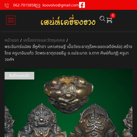
062-7015858
koovolvo@gmail.com
0
หน้าแรก
เครื่องรางและวัตถุมงคล
/
/
พระอินทร์แปลง สี่หูห้าตา มหาเศรษฐี เนื้อวัชระธาตุ(โลหะยอดเจดีย์หล่อ) สร้าง
โดย ครูบาอินแก้ว วัดพระธาตุดอยธีมู อ.แม่ระมาด จ.ตาก ศิษย์ก้นกุฏิ ครูบา
วงศ์ฯ
สินค้าหมดแล้ว