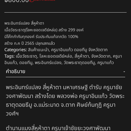
฿
800.00
พระอินทร์แปลง สี่หูห้าตา
เนื้อวัชระธาตุ(โลหะยอดเจดีย์หล่อ) สร้าง 299 องค์
มีโค๊ทกำกับทุกองค์ รับประกันแท้จากวัด 100%
สร้าง ก.ค ปี 2565 ปลุกเสกแล้ว
Categories:
สินค้าแนะนำ
,
ครูบาอินแก้ว ดอยทีมู จังหวัดตาก
Tags:
เนื้อวัชระธาตุ
,
โลหะยอดเจดีย์หล่อ
,
สี่หูห้าตา
,
จังหวัดตาก
,
ครูบา
อินแก้ว
,
ดอยทีมู
,
พระอินทร์แปลง
,
วัดพระธาตุดอยทีมู
,
ครูบาแก้ว
คำอธิบาย
พระอินทร์แปลง สี่หูห้าตา มหาเศรษฐี ตำรับ ครูบาชัย
วงศาพัฒนา สร้างโดย พลวงพ่อ ครูบาอินแก้ว วัดพระ
ธาตุดอยธีมู อ.แม่ระมาด จ.ตาก ศิษย์ก้นกุฏิ ครูบา
วงศ์ฯ
ตำนานแมงสี่หูห้าตา ครูบาเจ้าชัยยะวงศาพัฒนา