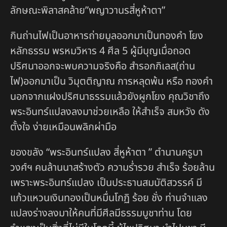
ลักษณะพิลาสคล้าย”พญาวานรสี่หูห้าตา”
กินถ่านไฟเป็นอาหารถ่ายมูลออกมาเป็นทองคำ โยง
หลักธรรม พรหมวิหาร 4 ศีล 5 ผู้มีบุญเมื่อถอด
ปริศนาออกจะพบความจริงคือ สำรอกกิเลส(ถ่าน
ไฟ)ออกมาเป็น วิมุตติญาณ การหลุดพ้น หรือ ทองคำ
นอกจากแฝงปริศนาธรรมแล้วยังผูกโยง คุณวิชาถึง
พระอินทร์แปลงลงมาช่วยเหลือ ให้สำเร็จ สมหวัง ดัง
ตั้งใจ ง่ายเหมือนพลิกผ่ามือ
ของขลัง “พระอินทร์แปลง สี่หูห้าตา ” ตำนานครูบา
วงศ์ฯ คนล้านนาสร้างตัว ความร่ำรวย สำเร็จ ร้อยล้าน
เพราะพระอินทร์แปลง เป็นประธานสมบัติสวรรค์ มี
แก้วแหวนเงินทองเป็นหมื่นโกฏิ ร้อย ชั่ง ท่านจำแลง
แปลงร่างลงมาให้คนที่มีศีลมีธรรมบูชาท่าน โดย