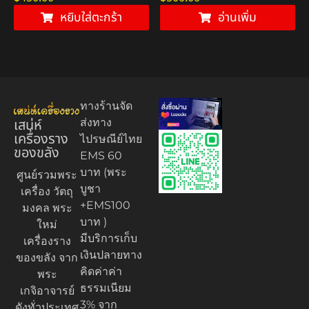
หยิบใส่ตะกร้า
อ่านเพิ่ม
ทางร้านจัด
เสน่ห์
ส่งทาง
เครื่องราง
ไปรษณีย์ไทย
ของขลัง
EMS 60
บาท (พระ
ศูนย์รวมพระ
บูชา
เครื่อง วัตถุ
+EMS100
มงคล พระ
บาท )
ใหม่
มีบริการเก็บ
เครื่องราง
เงินปลายทาง
ของขลัง จาก
คิดค่าค่า
พระ
ธรรมเนียม
เกจิอาจารย์
3% จาก
ดังทั่วประเทศ