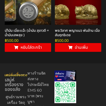
นำ้มัน เมี๊ยะเเฉ๊ะ (น้ำมัน สุขาวดี =
พระวิลาศ พญาแมว พันล้าน เนื้อ
น้ำมันเสพสุข )
สัมฤทธิเดช
฿
500.00
฿
500.00
หยิบใส่ตะกร้า
อ่านเพิ่ม
ทางร้านจัด
เสน่ห์
ส่งทาง
เครื่องราง
ไปรษณีย์ไทย
ของขลัง
EMS 60
บาท (พระ
ศูนย์รวมพระ
บูชา
เครื่อง วัตถุ