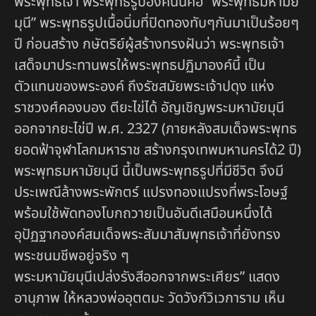
พระพุทธเจ้า พระพุทธรูปองค์นั้นคือ “พระพุทธมหามัย
มุนี” พระพุทธรูปเนื้อนิ่มที่ปิดทองทับๆกันมาเป็นร้อยๆ
ปี ก่อนสร้าง กษัตริย์ผู้สร้างทรงฝันว่า พระพุทธเจ้า
เสด็จมาประทานพรให้พระพุทธปฏิมาองค์นี้ เป็น
ตัวแทนของพระองค์ ถึงรัชสมัยพระเจ้าปดุง แห่ง
ราชวงศ์คองบอง ตียะไข่ได้ อัญเชิญพระมหามัยมุนี
ออกจากยะไข่ปี พ.ศ. 2327 (ภายหลังสมเด็จพระพุทธ
ยอดฟ้าจุฬาโลกมหาราช สร้างกรุงเทพมหานครได้2 ปี)
พระพุทธมหามัยมุนี นี้เป็นพระพุทธรูปที่มีชีวิต จึงมี
ประเพณีล้างพระพักตร์ แปรงทองแปรงที่พระโอษฐ์
พร้อมใช้พัดทองโบกถวายเป็นอันดีเสมือนหนึ่งได้
อุปัฏฐากองค์สมเด็จพระสัมมาสัมพุทธเจ้าที่ยังทรง
พระชนมชีพอยู่จริง ๆ
พระมหามัยมุนีเปล่งรังสีออกจากพระเศียร” แสดง
อานุภาพ ให้หลวงพ่ออุตตมะ วัดวังก์วิเวการาม เห็น