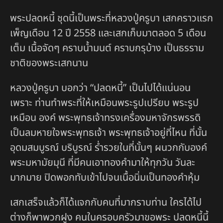
พระปลดหนี้ ชุดนี้เป็นพระที่หลวงปู่ครูบา เสกคราวแรก
เพ็ญเดือน 12 ปี 2558 และเสกเก็บมาตลอด 5 เดือน
เต็ม เนื้อจัดๆ คราบน้ำมนต์ คราบกรุบ้าง เป็นธรราม
ชาติของพระเสกนาน
หลวงปู่ครูบา บอกว่า “ปลดหนี้” เป็นไปได้แน่นอน
เพราะ ท่านทำพระที่ให้เหมือนพระรูปเปรียบ พระรูป
เหมือน องค์ พระพุทธเจ้าทรงเครื่องมหาจักรพรรดิ
เป็นลมหายใจพระพุทธเจ้า พระพุทธเจ้าอยู่ที่ไหน ที่นั้น
อุดมสมบูรณ์ บริบูรณ์ ร่ำรวยในที่นั้นๆ ผนวกกับองค์
พระมหามัยมุนี ที่มีคนเอาทองคำมาให้ทุกวัน วันละ
มากมาย ปิดพอกทับเข้าไปจนเนื้อนิ่มเป็นทองคำหุ้ม
เสกเสร็จแล้วก็ได้แจกกับคนที่มากราบท่าน ใครได้ไป
ต่างก็พาพวกฝูง คนในครอบครัวมาขอพระ ปลดหนี้นี้