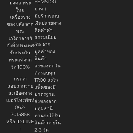
+EMS100
มงคล พระ
บาท )
ใหม่
มีบริการเก็บ
เครื่องราง
เงินปลายทาง
ของขลัง จาก
คิดค่าค่า
พระ
ธรรมเนียม
เกจิอาจารย์
3% จาก
ดังทั่วประเทศ
มูลค่าของ
รับประกัน
สินค้า
พระแท้จาก
ส่งของทุกวัน
วัด 100%
ตัดรอบทุก
กรุณา
17:00 ส่งไว
สอบถามราย
แพ็คของมี
ละเอียดทาง
มาตรฐาน
เบอร์โทรศัพท์
ส่งของจาก
062-
ปทุมธานี
7015858
ท่านจะได้รับ
หรือ ID LINE
สินค้าภายใน
:
2-3 วัน