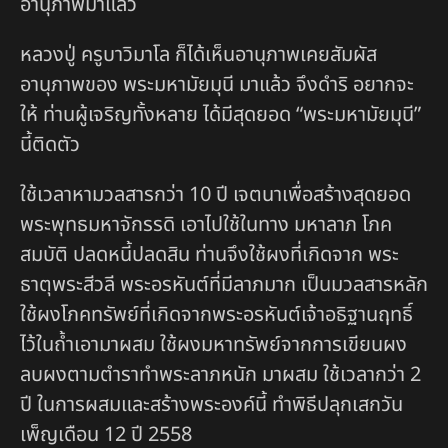
อานุภาพมาแล้ว
หลวงปู่ ครูบาวิมาโล ก็ได้เห็นอานุภาพเคยสัมผัส
อานุภาพของ พระมหามัยมุนี มาแล้ว จึงดำริ อยากจะ
ให้ ท่านผู้เจริญทั้งหลาย ได้มีสุดยอด “พระมหามัยมุนี”
นี้ติดตัว
ใช้เวลาหามวลสารกว่า 10 ปี เจตนาเพื่อสร้างสุดยอด
พระพุทธมหาจักรรดิ เอาไปใช้ในทาง มหาลาภ โภค
สมบัติ ปลดหนี้ปลดสิน ท่านจึงใช้ผงที่เกิดจาก พระ
ธาตุพระสีวลี พระอรหันต์ที่มีลาภมาก เป็นมวลสารหลัก
ใช้ผงโภคทรัพย์ที่เกิดจากพระอรหันต์เจ้าอธิฐานฤทธิ์
ไว้ในถ้ำเอามาผสม ใช้ผงมหาทรัพย์จากการเขียนผง
ลบผงตามตำราทำพระลาภหนัก มาผสม ใช้เวลากว่า 2
ปี ในการผสมและสร้างพระองค์นี้ ทำพิธีปลุกเสกวัน
เพ็ญเดือน 12 ปี 2558