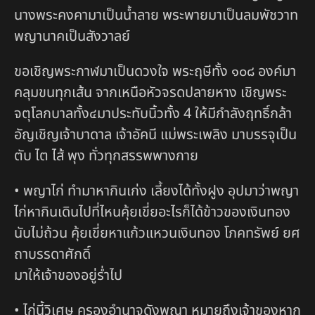
นางพระคงคามาเป็นน้ำลาย พระพายมาเป็นลมพัชวาท
พญานาคเป็นสังวาลย์
ขอเชิญพระกาฬมาเป็นดวงใจ พระฤษีทั้ง ๑๐๘ องค์มา
คลุมขนทุกเส้น จากเหนือหัวจรดปลายหาง เชิญพระ
จตุโลกบาลทั้ง๔มาประทับนิ้วทั้ง 4 ให้มีกำลังฤทธิ์กล้า
อัญเชิญเจ้าบาดาล เจ้าอัคนี แม่พระเพลิง มาบรรจุเป็น
ตับ ไต ไส้ พุง ทั่วทุกสรรพพางกาย
• พญาไก่ ทำมาหากินเก่ง เลี้ยงได้ทั้งฝูง อุปมาว่าพญา
ไก่หากินเดินไปที่ไหนคุ้ยเขี่ยอะไรก็ได้ข้าวของเงินทอง
นับไม่ถ้วน คุ้ยเขี่ยหาแก้วแหวนเงินทอง โภคทรัพย์ ยศ
ถาบรรดาศักดิ์
มาให้เจ้าของอยู่ร่ำไป
• ไก่นี้วิเศษ ครองอำนาจดังพญา หมายถึงเจ้าของหาก