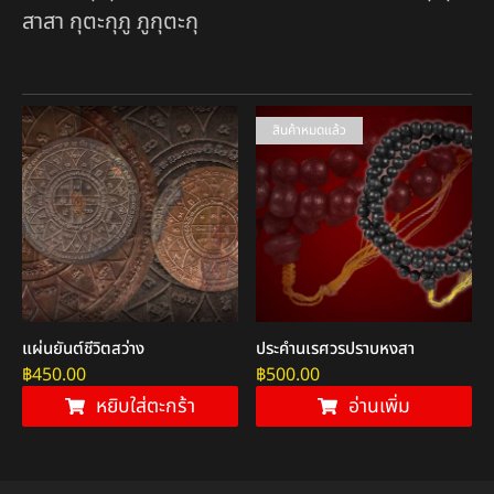
สาสา กุตะกุภู ภูกุตะกุ
สินค้าหมดแล้ว
แผ่นยันต์ชีวิตสว่าง
ประคำนเรศวรปราบหงสา
฿
450.00
฿
500.00
หยิบใส่ตะกร้า
อ่านเพิ่ม