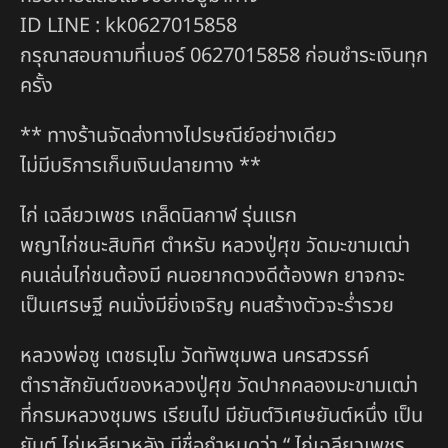
ID LINE : kk0627015858
กรุณาสอบถามที่เบอร์ 0627015858 ก่อนชำระเงินทุก
ครั้ง
** ทางร้านจัดส่งทางไปรษณีย์อย่างเดียว
ไม่มีบริการเก็บเงินปลายทาง **
ไก่ เฉลียวเพชร เกล็ดนิลกาฬ รุ่นแรก
พญาไก่ชนะสิบทิศ ตำหรับ หลวงปู่ศุข วัดมะขามเฒ่า
คนเล่นไก่ชนต้องมี คนอยากดวงดีต้องพก ยาจกจะ
เป็นเศรษฐี คนมั่งมียิ่งเจริญ คนสร้างตัวจะร่ำรวย
หลวงพ่อชู เตชธมฺโม วัดทัพชุมพล นครสวรรค์
ตำราสักยันต์ของหลวงปู่ศุข วัดปากคลองมะขามเฒ่า
ที่กรมหลวงชุมพร เรียนไป มียันต์วิเศษยันต์หนึ่ง เป็น
ยันต์ ไก่เหลียวหลัง มีชื่อกำหนดว่า “ ไก่เฉลียวเพชร