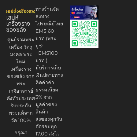
ทางร้านจัด
เสน่ห์
ส่งทาง
เครื่องราง
ไปรษณีย์ไทย
ของขลัง
EMS 60
บาท (พระ
ศูนย์รวมพระ
บูชา
เครื่อง วัตถุ
+EMS100
มงคล พระ
บาท )
ใหม่
มีบริการเก็บ
เครื่องราง
เงินปลายทาง
ของขลัง จาก
คิดค่าค่า
พระ
ธรรมเนียม
เกจิอาจารย์
3% จาก
ดังทั่วประเทศ
มูลค่าของ
รับประกัน
สินค้า
พระแท้จาก
ส่งของทุกวัน
วัด 100%
ตัดรอบทุก
กรุณา
17:00 ส่งไว