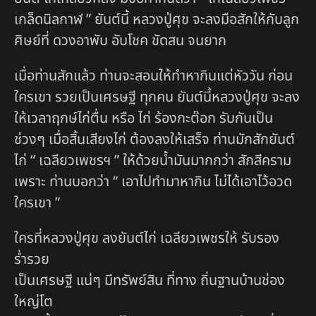
เกล็ดนิลกาฬ ” ยันต์นี้ หลวงปู่ศุข จะลงมือสักให้กับลูก
ศิษย์ที่ ดวงอาพับ อับโชค ขัดสน จนยาก
เมื่อท่านสักแล้ว ท่านจะสอนให้ทำหากินแต่หัววัน ก่อน
ใครเขา รวยเป็นเศรษฐี ทุกคน ยันต์นี้หลวงปู่ศุข จะลง
ให้เวลาฤกษ์ไก่ตื่น หรือ ไก่ ร้องกะต๊อก รับกันเป็น
ช่วงๆ เมื่อสิ้นเสียงไก่ ต้องลงให้เสร็จ ท่านมักสักยันต์
ไก่ “ เฉลียวเพชรฯ ” ให้ด้วยน้ำมันมากกว่า สักสีคราม
เพราะ ท่านบอกว่า “ เอาไปทำมาหากิน ไม่ได้เอาไว้อวด
ใครเขา ”
ใครที่หลวงปู่ศุข ลงยันต์ไก่ เฉลียวเพชรให้ รับรอง
ร่ำรวย
เป็นเศรษฐี แน่ๆ มีทรัพย์สิน ที่ทาง ถิ่นฐานบ้านช่อง
ใหญ่โต