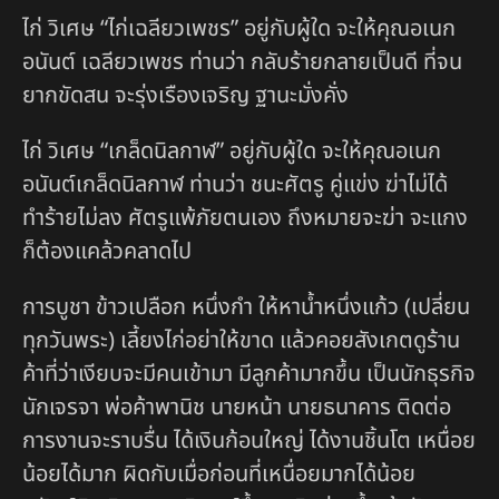
ไก่ วิเศษ “ไก่เฉลียวเพชร” อยู่กับผู้ใด จะให้คุณอเนก
อนันต์ เฉลียวเพชร ท่านว่า กลับร้ายกลายเป็นดี ที่จน
ยากขัดสน จะรุ่งเรืองเจริญ ฐานะมั่งคั่ง
ไก่ วิเศษ “เกล็ดนิลกาฬ” อยู่กับผู้ใด จะให้คุณอเนก
อนันต์เกล็ดนิลกาฬ ท่านว่า ชนะศัตรู คู่แข่ง ฆ่าไม่ได้
ทำร้ายไม่ลง ศัตรูแพ้ภัยตนเอง ถึงหมายจะฆ่า จะแกง
ก็ต้องแคล้วคลาดไป
การบูชา ข้าวเปลือก หนึ่งกำ ให้หาน้ำหนึ่งแก้ว (เปลี่ยน
ทุกวันพระ) เลี้ยงไก่อย่าให้ขาด แล้วคอยสังเกตดูร้าน
ค้าที่ว่าเงียบจะมีคนเข้ามา มีลูกค้ามากขึ้น เป็นนักธุรกิจ
นักเจรจา พ่อค้าพานิช นายหน้า นายธนาคาร ติดต่อ
การงานจะราบรื่น ได้เงินก้อนใหญ่ ได้งานชิ้นโต เหนื่อย
น้อยได้มาก ผิดกับเมื่อก่อนที่เหนื่อยมากได้น้อย