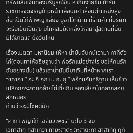
ทรัพย์สินเงินทองบริบูรณ์ขึ้น หากินง่ายขึ้น ถ้ารับ
ราชการจะเจริญก้าวหน้า เลื่อนยศ เลื่อนตำแหน่งสูง
ขึ้น เป็นไก่ฟ้าพญาเลี้ยง บูชาไว้ที่บ้าน ที่ร้านค้า ที่บริษัท
จะร่มเย็นเป็นสุข มีโภคสมบัติหลั่งไหลมาสู่สถานที่นั้น
มิได้ขาดแล ยิ่งวันไหน
เรื่องเมตตา มหานิยม ให้หา น้ำมันจันทน์เอามา ทาที่ตัว
ไก่(ตอนทาให้อธิษฐานว่า พ่อรักแม่อย่างไร ขอให้คนรัก
ฉันอย่างนั้น) แล้วเอาน้ำมันนี้มาเจิมที่หน้าผากเรา
ว่าคาถา “ กะ กิ กุก มะ อะ อุ ” พร้อมกับอธิฐาน เห็นข้าว
เปลือกกระจายคล้ายไก่เขี่ยกิน ลองเสี่ยงโชคลาภลอย
สักหน่อย
ท่านว่าจะมีโชคดีนัก
“คาถา พญาไก่ เฉลียวเพชร” นะโม 3 จบ
เวทาสากุ กุสาเทวา ทายะสาตะ ตะสายะทา สาสาทิกุ กุทิ