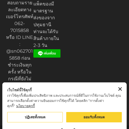
สอบถามราย
แพ็คของมี
ละเอียดทาง
มาตรฐาน
เบอร์โทรศัพท์
ส่งของจาก
062-
ปทุมธานี
7015858
ท่านจะได้รับ
หรือ ID LINE
สินค้าภายใน
:
2-3 วัน
@sn062701
5858 ก่อน
ชำระเงินทุก
ครั้ง หรือใน
กรณีที่ยังไม่
ได้รับของ
เว็บไซต์นี้ใช้คุกกี้
เราใช้คุกกี้เพื่อเพิ่มประสิทธิภาพ และประสบการณ์ที่ดีในการใช้งานเว็บไซต์ คุณ
สามารถเลือกตั้งค่าความยินยอมการใช้คุกกี้ได้ โดยคลิก "การตั้งค่า
คุกกี้"
นโยบายคุกกี้
Privacy Policy
© เสน่ห์เครื่องราง.com. All rights reserved.
ปฏิเสธทั้งหมด
ยอมรับทั้งหมด