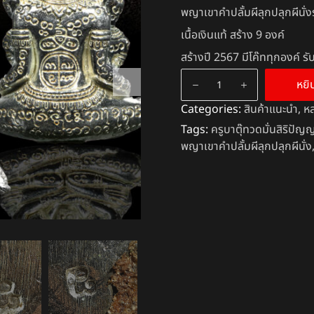
พญาเขาคำปลั้มผีลุกปลุกผีนั่ง
เนื้อเงินแท้ สร้าง 9 องค์
สร้างปี 2567 มีโค๊ททุกองค์ 
หยิ
Categories:
สินค้าแนะนำ
,
หล
Tags:
ครูบาตุ๊ทวดมั่นสิริปัญ
พญาเขาคำปลั้มผีลุกปลุกผีนั่ง