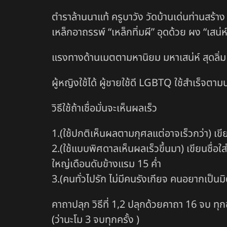
ตำราล้านนาแท้ ครูบาวัง วัดบ้านเด่นท่านสร้า
เหล็กอาถรรพ์ “เหล็กทิ่มผี” อุดด้วย ผง “เสน่ห์ส
แรงทางด้านเมตตามหานิยม มหาเสน่ห์ สุดลิ่ม 
ผู้หญิงใช้ได้ ผู้ชายใช้ดี LGBTQ ใช้สำเร็จตามป
วิธีใช้ถ้าเชื่อมั่นจะเห็นผลเร็ว
1.(ใช้ปกติเห็นผลตามกุศลแต่อาจเร็วกว่า) เข
2.(ใช้แบบพิศดาลเห็นผลเร็วขึ้นมา) เขียนชื่
ใหญ่เดือนดับข้างแรม 15 ค่ำ
3.(คนทั่วไปรัก ไม่มีคนรังเกียจ คนอยากเป็น
คาถาปลุก วิธีที่ 1,2 ปลุกด้วยคาถา 16 จบ ทุกขั
(ว่านะโม 3 จบทุกครั้ง )