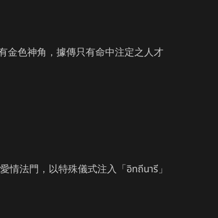
上鑲有金色神角，據傳只有命中注定之人才
。
來的愛情法門，以特殊儀式注入「อิทถีนารี」