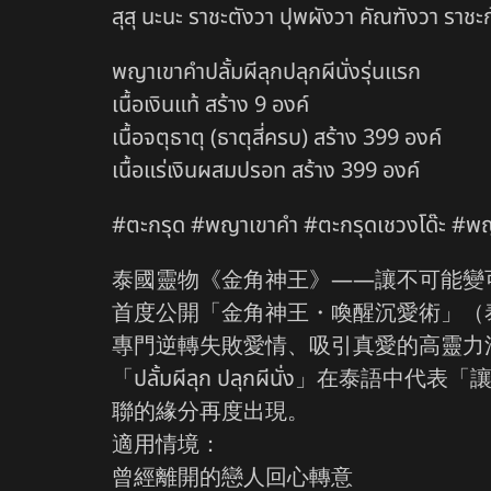
สุสุ นะนะ ราชะตังวา ปุพผังวา คัณฑังวา ราชะกุ๋
พญาเขาคำปลั้มผีลุกปลุกผีนั่งรุ่นแรก
เนื้อเงินแท้ สร้าง 9 องค์
เนื้อจตุธาตุ (ธาตุสี่ครบ) สร้าง 399 องค์
เนื้อแร่เงินผสมปรอท สร้าง 399 องค์
#ตะกรุด #พญาเขาคำ #ตะกรุดเชวงโด๊ะ #พญาเขา
泰國靈物《金角神王》——讓不可能變
首度公開「金角神王・喚醒沉愛術」（泰語：พญ
專門逆轉失敗愛情、吸引真愛的高靈力
「ปลั้มผีลุก ปลุกผีนั่
聯的緣分再度出現。
適用情境：
曾經離開的戀人回心轉意