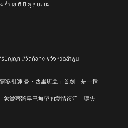
๋า เส ติ ปิ สุ สุ นะ นะ
ิริปัญญา #วัดก้อทุ่ง #จังหวัดลำพูน
泰北高僧「龍婆祖師 曼・西里班亞」首創，是一種
起來」——象徵著將早已無望的愛情復活、讓失