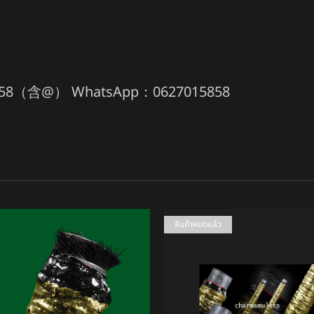
58（含@） WhatsApp：0627015858
สินค้าหมดแล้ว