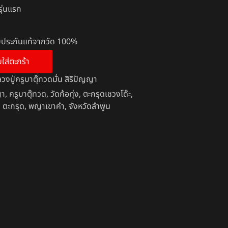
รุ่นแรก
รับประกันแท้จากวัด 100%
บใส่ตะกร้า
วงปู่ครูบาตุ๊ทวดมั่น สิริปัญญา
ญา
,
ครูบาตุ๊ทวด
,
วัดก้อทุ่ง
,
ตะกรุดเชวงโด๊ะ
,
,
ตะกรุด
,
พญาเขาคำ
,
จังหวัดลำพูน