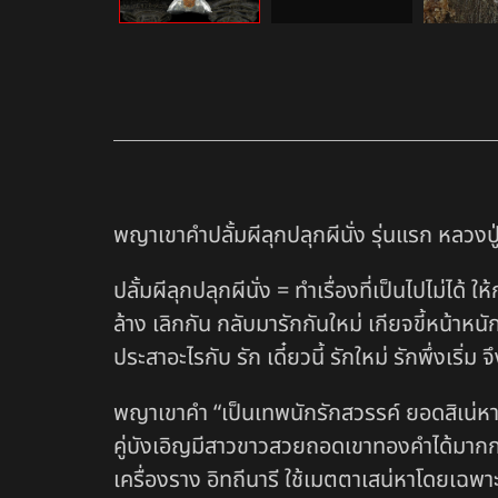
พญาเขาคำปลั้มผีลุกปลุกผีนั่ง รุ่นแรก หลวงปู่
ปลั้มผีลุกปลุกผีนั่ง = ทำเรื่องที่เป็นไปไม่ได้ ใ
ล้าง เลิกกัน กลับมารักกันใหม่ เกียจขี้หน้าห
ประสาอะไรกับ รัก เดี๋ยวนี้ รักใหม่ รักพึ่งเริ่ม จ
พญาเขาคำ “เป็นเทพนักรักสวรรค์ ยอดสิเน่หา แ
คู่บังเอิญมีสาวขาวสวยถอดเขาทองคำได้มากกว
เครื่องราง อิทถีนารี ใช้เมตตาเสน่หาโดยเฉพา