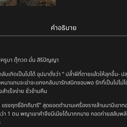
คำอธิบาย
ครูบา ตุ๊ทวด มั่น สิริปัญญา
ห้กลับเกิดเป็นไปได้ อุปมาดั่งว่า “ ปล้ำผีที่ตายแล้วให้ลุกขึ้น- 
นักหนาแทบจะฆ่าจะแกงกลับมารักสนิทชอบพอ รักที่เป็นไปไม่ได
ึงสำเร็จง่าย ชั่วข้ามคืน
รงฤทธิ์อิทถีนารี” สุดยอดตำนานเครื่องรางล้านนามีเขาทองคำ
่า 1 ตน พญาเขาคำจึงมีเมียได้มากกมาย กอดก่ายสลับพลัด
ะ