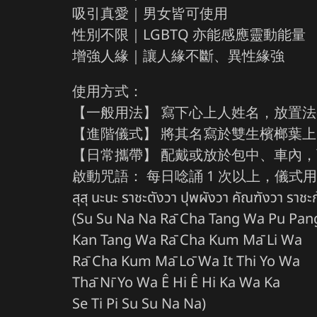
吸引真愛｜男女皆可使用
性別不限｜LGBTQ 亦能感應靈動能量
增強人緣｜讓人緣不斷、異性緣強
使用方式：
【一般用法】 寫下心上人姓名，放置
【進階儀式】 將其名寫於雙生檳榔葉
【日常攜帶】 配戴或放於包中、車內
啟動咒語： 每日唸誦 1 次以上，儀式用需
สุสุ นะนะ ราชะตังวา ปุพผังวา คัณฑังวา ราชะกุ๋
(Su Su Na Na Rā Cha Tang Wa Pu Pa
Kan Tang Wa Rā Cha Kum Mā Li Wa
Rā Cha Kum Mā Lō Wa It Thi Yo Wa
Thā Nī Yo Wa Ê Hi Ê Hi Ka Wa Ka
Se Ti Pi Su Su Na Na)