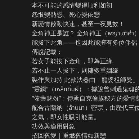
本不可能的感情變得順利如初
怨恨變熱戀、死心變依戀
新戀情啟動快速，甚至一夜見效！
金角神王是誰？ 金角神王（พญาเข
能拔下此角——也因此能擁有多位伴侶
傳說記載：
若女子能拔下金角，即為正緣
若不止一人拔下，則擁多重姻緣
製作與加持 此款法器由「龍婆祖師曼
“靈鋼”（เหล็กทิ่มผี）：據說曾刺過鬼
“傣藥魅粉”：傳承自克倫族秘方的愛情藥草粉，稱為 “เส
配合古蘭納（ล้านนา）密宗，由歷代三位高僧（
之氣，即女性吸引能量。
功效與適用對象
招回舊愛｜重燃舊情如新戀