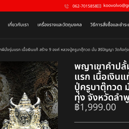
koovolvo@g
062-7015858
เกี่ยวกับเรา
เครื่องรางและวัตถุมงคล
วิธีการสั่งซื้อและชำระ
ีนั่งรุ่นแรก เนื้อเงินแท้ สร้าง 9 องค์ หลวงปู่ครูบาตุ๊ทวด มั่น สิริปัญญา วัดก้อทุ่
พญาเขาคำปลั้มผ
แรก เนื้อเงินแ
ปู่ครูบาตุ๊ทวด 
ทุ่ง จังหวัดลำพ
฿
1,999.00