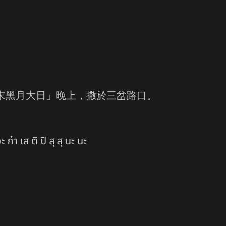
末黑月大日」晚上，撒於三岔路口。
๋า เส ติ ปิ สุ สุ นะ นะ