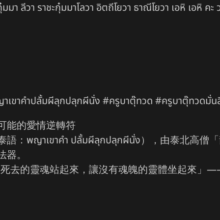
มมา ลีวา ราชะกุ๋มมาโลวา อิตถีโยวา ธาณีโยวา เอหิ เอหิ คะ วะ ก
คำปลั้มผีลุกปลุกผีนั่ง #ครูบาตุ๊ทวด #ครูบาตุ๊ทวดมั่นส
可能的愛情逆轉符
าเขาคำ ปลั้มผีลุกปลุกผีนั่ง），由
法器。
ง」在泰語中代表「讓死去的靈魂站起來，讓沒有魂魄的靈體坐