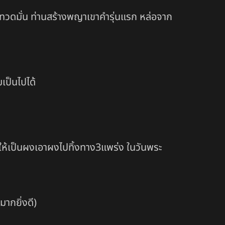
ตุ๊ทวดมั่น ท่านสร้างพญาเขาคำรุ่นแรก หล่อจาก
มเป็นไปได้
วให้เป็นผงเอาผงไปทิ้งทาง3แพร่ง ในวันพระ
มากยิ่งดี)