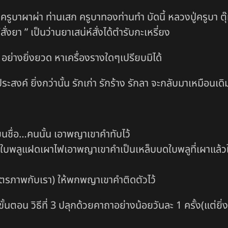
ง ครูบาผาผ่า ท่านเสก ครูบาทองท่านทำ บัดนี้ หลวงปู่ครูบา 
ั่งยา ” เป็นว่านยาเสน่ห์สั่งได้ตำรับกะเหรี่ยง
อย่างยิ่งยวด หาเครื่องรางใดๆเปรียบมิได้
ระสงค์ ยิ่งกว่านั้น รักเก่า รักร้าง รักลา จะกลับมาเหมือนเดิ
ียนชื่อ…คนนั้น เอาพญาเขาคำทับไว้
อใส่ใบพลูแฝดเผาไฟเอาพญาเขาคำเป็นเหล็บบดใบพลูที่เผาแล้
มิตรภาพกับเรา) ให้พกพญาเขาคำติดตัวไว้
้นตอน วิธีที่ 3 ปลุกด้วยคาถาอย่างน้อยวันละ 1 ครั้ง(แต่ยิ่ง