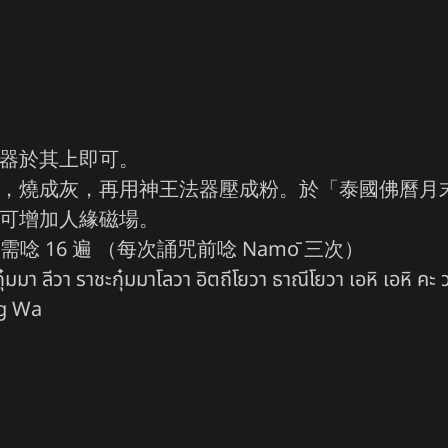
法器於其上即可。
上，燒成灰，再用神王法器壓成粉。於「泰國佛曆月
，可增加人緣磁場。
唸 16 遍 （每次誦咒前唸 Namō 三次）
มมา ลีวา ราชะกุ๋มมาโลวา อิตถีโยวา ธาณีโยวา เอหิ เอหิ คะ วะ ก
ng Wa