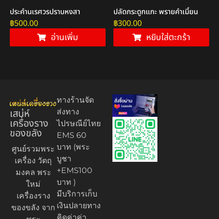
ประคำนเรศวรปราบหงสา
ปลัดกระดูกแกะ พรายคำเมี้ยน
฿
500.00
฿
300.00
อ่านเพิ่ม
หยิบใส่ตะกร้า
ทางร้านจัด
เสน่ห์
ส่งทาง
เครื่องราง
ไปรษณีย์ไทย
ของขลัง
EMS 60
บาท (พระ
ศูนย์รวมพระ
บูชา
เครื่อง วัตถุ
+EMS100
มงคล พระ
บาท )
ใหม่
มีบริการเก็บ
เครื่องราง
เงินปลายทาง
ของขลัง จาก
คิดค่าค่า