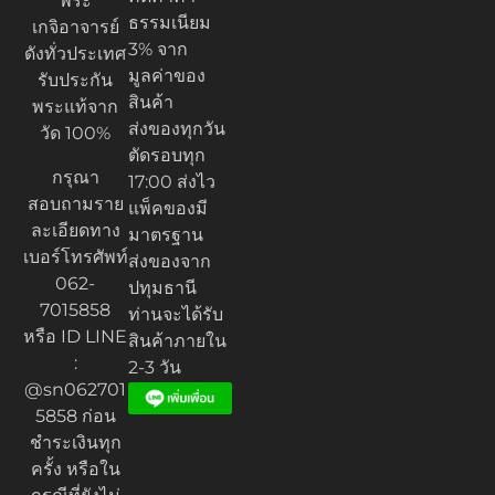
พระ
ธรรมเนียม
เกจิอาจารย์
3% จาก
ดังทั่วประเทศ
มูลค่าของ
รับประกัน
สินค้า
พระแท้จาก
ส่งของทุกวัน
วัด 100%
ตัดรอบทุก
กรุณา
17:00 ส่งไว
สอบถามราย
แพ็คของมี
ละเอียดทาง
มาตรฐาน
เบอร์โทรศัพท์
ส่งของจาก
062-
ปทุมธานี
7015858
ท่านจะได้รับ
หรือ ID LINE
สินค้าภายใน
:
2-3 วัน
@sn062701
5858 ก่อน
ชำระเงินทุก
ครั้ง หรือใน