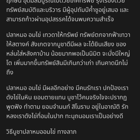
ฤกษ์นี้ อุดมสมบูรณ์ไปด้วยโภคทรัพย์ รุ่งเรืองด้วย
ทรัพย์สมบัติและบริวาร มีผู้อุปถัมป์ค้ำชูอยู่เสมอ และ
สามารถก้าวผ่านอุปสรรคได้จนพบความสำเร็จ
ปลาหมอ อมไข่ เทวดาให้ทรัพย์ ทรัพย์ตกจากฟ้าเทวา
ให้สตางค์ สังเกตจากบูชาดีมีผล จะได้ยินเสียง ของ
หล่นใส่หลังคาบ้าน น้อยมากพอเป็นนิมิต จะมั่งมีใหญ่
โต เพิ่มมากขึ้นทรัพย์สินมีเกินกว่าเก่า เกินคาดนึกไม่
ถึง
ปลาหมอ อมไข่ มีผลอีกอย่าง มีคนรักเรา ปกป้องเรา
ดังไข่ในหิน ยอมตายแทน บูชาไว้คนจริงใจจะปรากฏ
พูดฟัง ทำตาม ยอมจำนนท์ สิโนราบ อยู่ในอาณัติ รัก
หลงเราดังไข่ที่อมในปาก ทะนุถนอมเราเป็นอย่างดี
วิธีบูชาปลาหมออมไข่ ทางลาภ