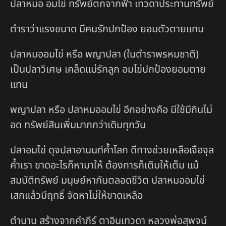
ปลาหมอ อมไข่ ทรัพย์ตกจากฟ้า เทวดาประทานทรัพย์
ตำราว่าแรงขนาด มีคนรักปกป้อง ยอมตัวตายแทน
ปลาหมออมไข่ หรือ พญาปลา (ในตำราพรหมชาติ)
เป็นปลาวิเศษ เคล็ดแม่รักลูก อมไข่ปกป้องยอมตาย
แทน
พญาปลา หรือ ปลาหมออมไข่ อีกอย่างคือ มีใช้มีกินไม่
อด ทรัพย์สินเพิ่มมากกว่าเดิมทุกวัน
ปลาอมไข่ ดุจปลาอานนท์ค้ำโลก ดีทางช่วยเหลือเจือจุล
ค้ำเรา ขาดอะไรก็หามาให้ ต้องการก็เติมให้เต็ม แม้
สมบัติทรัพย์ มนุษย์หากันตลอดชีวิต ปลาหมออมไข่
เสกแล้วมีฤทธิ์ จัดหาไม่ให้ขาดเหลือ
ตำนาน สร้างจากคำภีร์ ตาอินเทวดา หลวงพ่อสุพจน์