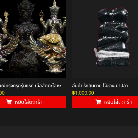
ณ์ทรงครุฑรุ่นแรก เนื้อสัตตะโลหะ
อิ้นดำ รักยันตาย ไม้ซางเป่าปลา
00
฿
1,000.00
หยิบใส่ตะกร้า
หยิบใส่ตะกร้า