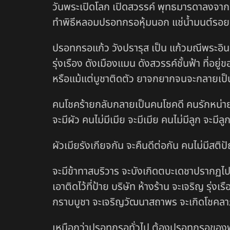
วันพระเปิดโลก เปิดสวรรค์ พุทธมารดาลงจาก
ทำพิธีหลอมปรอทกรอหุ้มนอก แช่น้ำมนต์รอย
ปรอทกรอแก้ว วังปรารุส เป็น แก้วมณีพระอินทร
รุ่งเรือง ดังเมืองแมน ดังสวรรค์ชั้นฟ้า ที่อย
หรือแม้แต่บูชาติดตัว ยาจกยากจนจะกลายเป็น
คนโชคร้ายกลับกลายเป็นคนโชคดี คนรักหน่าย รั
จะมีผัว คนไม่มีเมีย จะมีเมีย คนไม่มีลูก จะมีลู
ผัวเมียรังเกียจกัน จะคืนดีต่อกัน คนไม่มีสต
จะมีข้าทาสบริวาร จะบังเกิดตบะเดชาปรากฏไปทั่
เอาติดไว้ที่ป้าย บริษัท ห้างร้าน จะเจริญ รุ
กราบบูชา จะเจริญวัฒนาสถาพร จะเกิดโชคลาภ
เหนือกว่าปรอทกรอทั่วไป ต้องปรอทกรอของพ