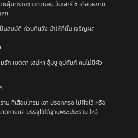
้วยฝุ่นทรายขาวทวนลม วันเสาร์ ๕ เดือนผงาด
เสก
สมบัติ ท่วมท้นวัง นำให้ที่นั้น เจริญผล
น
ก เมตตา เสน่หา อุ้มชู อุปถัมภ์ คนไม่มีผัว
าร
ราม ที่เสื่อมโทรม เอา ปรอทกรอ ไปฝังไว้ หรือ
ิได้ขาดหายแล บรรจุไว้ใต้ฐานพระประธาน ไหว้