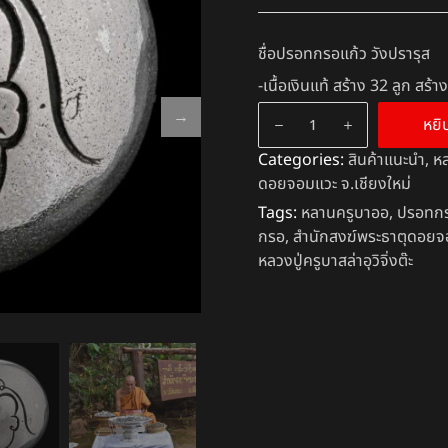
ชื่อปรอทกรอแก้ว วังปรารุส
-เนื้อเงินแท้ สร้าง 32 ลูก สร้
หยิ
Categories:
สินค้าแนะนำ
,
หล
ดอยจอมแวะ จ.เชียงใหม่
Tags:
หลานครูบาออ
,
ปรอทกร
กรอ
,
สำนักสงฆ์พระธาตุดอยจ
หลวงปู่ครูบาสล่าอุวิจิ่งต๊ะ