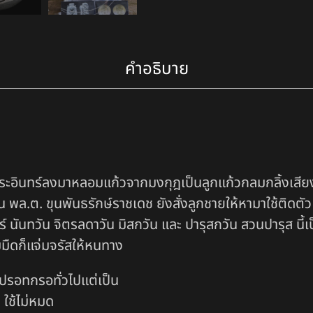
คำอธิบาย
ะอินทร์ลงมาหลอมแก้วจากมงกุฎเป็นลูกแก้วกลมกลิ้งเสียงดั
 พล.ต. ขุนพันธรักษ์ราชเดช ยังสั่งลูกชายให้หามาใช้ติดตัว ต
 นันทวัน จิตรลดาวัน มิสกวัน และ ปารุสกวัน สวนปารุส นี้เป็
ามมืดก็แจ่มจรัสให้หนทาง
่ ปรอทกรอทั่วไปแต่เป็น
 ใช้ไม่หมด