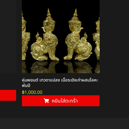
สินค้าหมดแล้ว
หุ่นพยนต์ เทวดาแปลง เนื้อระฆังเก่าผสมโลหะ
สีผึึ้งมหาเสน่
พันปี
฿
1,500.00
฿
1,000.00
หยิบใส่ตะกร้า