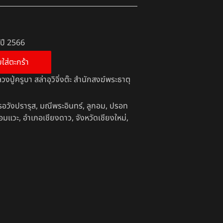
างปี 2566
บใส่ตะกร้า
วงปู่ครูบา สล่าอุวิจิ่งต๊ะ สำนักสงฆ์พระธาตุ
อวังปรารุส
,
มณีพระอินทร์
,
ลูกอม
,
ปรอท
อมแวะ
,
อำเภอเชียงดาว
,
จังหวัดเชียงใหม่
,