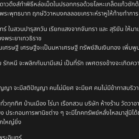
ดาวดึงส์ทำพิธีหล่อเม็ดในปรอทกรอด้วยโลหะเกล็ดแก้วซักด
พระพุทธบาท ฤกษ์วิวาหมงคลลอยเคราะห์ราหูให้ท้ายทำการ
์ ในสวนปารุสกวัน เรียกแสงจากจันทรา และ สุริยัน ให้มาเป็น
ู่ของพระยาเทวธิราช
เศรษฐี เศรษฐีจะเป็นมหาเศรษฐี ทรัพย์สินเงินทอง เพิ่มพู
กหนี จะพลิกกับมามีเสน่ เป็นที่รัก เพศตรงข้างจะเกิดความรั
ก
ิปัญญา จะมีสติปัญญา คนไม่มียศ จะมียศ คนไม่มีข้าทาสบริว
วทุกทิศ บ้านเมือง ไร่นา เรือกสวน บริษัท ห้างร้าน วัดวาอา
่งเรือง ประกอบการพานิชต่าง ๆ จะมีโภคทรัพย์หลั่งไหลมาสู่ม
ใหญ่ยิ่ง
ระอินทร์