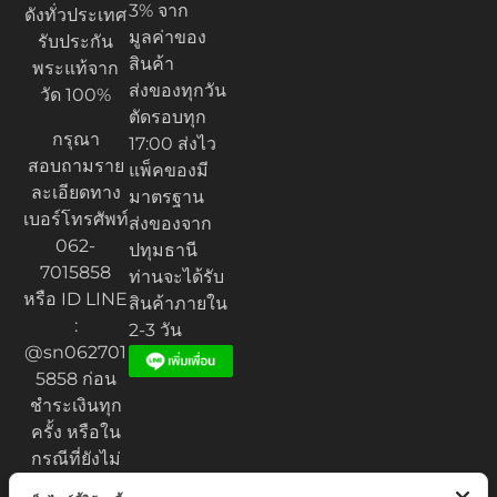
3% จาก
ดังทั่วประเทศ
มูลค่าของ
รับประกัน
สินค้า
พระแท้จาก
ส่งของทุกวัน
วัด 100%
ตัดรอบทุก
กรุณา
17:00 ส่งไว
สอบถามราย
แพ็คของมี
ละเอียดทาง
มาตรฐาน
เบอร์โทรศัพท์
ส่งของจาก
062-
ปทุมธานี
7015858
ท่านจะได้รับ
หรือ ID LINE
สินค้าภายใน
:
2-3 วัน
@sn062701
5858 ก่อน
ชำระเงินทุก
ครั้ง หรือใน
กรณีที่ยังไม่
ได้รับของ