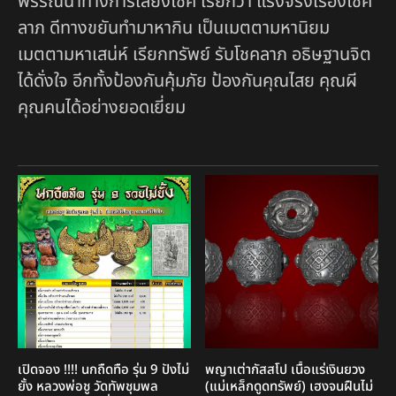
พรรณนาทางการเสี่ยงโชค เรียกว่า แรงจริงเรื่องโชค
ลาภ ดีทางขยันทำมาหากิน เป็นเมตตามหานิยม
เมตตามหาเสน่ห์ เรียกทรัพย์ รับโชคลาภ อธิษฐานจิต
ได้ดั่งใจ อีกทั้งป้องกันคุ้มภัย ป้องกันคุณไสย คุณผี
คุณคนได้อย่างยอดเยี่ยม
เปิดจอง !!!! นกถืดทือ รุ่น 9 ปังไม่
พญาเต่ากัสสโป เนื้อแร่เงินยวง
ยั้ง หลวงพ่อชู วัดทัพชุมพล
(แม่เหล็กดูดทรัพย์) เฮงจนฝืนไม่