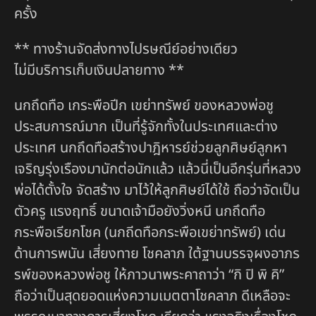
ครั้ง
** ทางร้านจัดส่งทางไปรษณีย์อย่างเดียว
ไม่มีบริการเก็บเงินปลายทาง **
นกถึดทือ เกระพือปีก เขย่าทรัพย์ ของหลวงพ่อชู
ประสบการณ์มาก เป็นที่รู้จักทั้งในประเทศและต่าง
ประเทศ นกถึดทือสร้างปาฎิหารย์ช่วยลูกศิษย์ลูกหา
เจริญรุ่งเรืองมานักต่อนักแล้ว แล้วนี่เป็นอีกรุ่นที่หลวง
พ่อได้ตั้งใจ จัดสร้าง มาไว้ให้ลูกศิษย์ได้ใช้ ถือว่าจัดเป็น
ตัวครู แรงฤทธิ์ ขนาดเจ้ามือยังวิ่งหนี นกถึดทือ
กระพือเรียกโชค (นกถีดทือกระพือเขย่าทรัพย์) เด่น
ด้านการพนัน เสี่ยงทาย โชคลาภ ใต้ฐานบรรจุผงอาภร
รพ์ของหลวงพ่อชู ให้ภาวนาพระคาถาว่า “กิ ปิ พิ คิ”
ถือว่าเป็นสุดยอดแห่งความเมตตาโชคลาภ ดีเหลือจะ