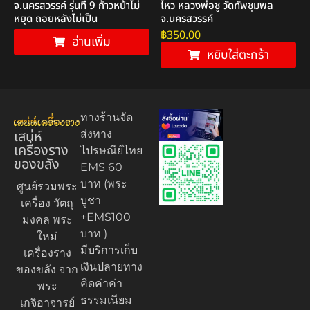
จ.นครสวรรค์ รุ่นที่ 9 ก้าวหน้าไม่
ไหว หลวงพ่อชู วัดทัพชุมพล
หยุด ถอยหลังไม่เป็น
จ.นครสวรรค์
฿
350.00
อ่านเพิ่ม
หยิบใส่ตะกร้า
ทางร้านจัด
เสน่ห์
ส่งทาง
เครื่องราง
ไปรษณีย์ไทย
ของขลัง
EMS 60
บาท (พระ
ศูนย์รวมพระ
บูชา
เครื่อง วัตถุ
+EMS100
มงคล พระ
บาท )
ใหม่
มีบริการเก็บ
เครื่องราง
เงินปลายทาง
ของขลัง จาก
คิดค่าค่า
พระ
ธรรมเนียม
เกจิอาจารย์