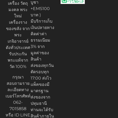
บูชา
เครื่อง วัตถุ
+EMS100
มงคล พระ
บาท )
ใหม่
มีบริการเก็บ
เครื่องราง
เงินปลายทาง
ของขลัง จาก
คิดค่าค่า
พระ
ธรรมเนียม
เกจิอาจารย์
3% จาก
ดังทั่วประเทศ
มูลค่าของ
รับประกัน
สินค้า
พระแท้จาก
ส่งของทุกวัน
วัด 100%
ตัดรอบทุก
กรุณา
17:00 ส่งไว
สอบถามราย
แพ็คของมี
ละเอียดทาง
มาตรฐาน
เบอร์โทรศัพท์
ส่งของจาก
062-
ปทุมธานี
7015858
ท่านจะได้รับ
หรือ ID LINE
สินค้าภายใน