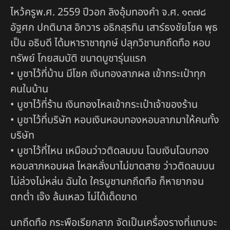
ไหว้ครูพ.ศ. 2559 ปีวอก ลิงอุ้มทองคำ จ.ศ. ๑๓๗๘
อัฐศก ปกติมาส อิกวาร อธิกสุรทิน เสาร์ธงชัยโชค พุธ
เป็น อธิบดี ได้มหาราชาฤกษ์ ปลุกวิชานกถึดทือ หอบ
ทรัพย์ โกยสมบัติ ขนาดบูชารุ่นแรก
• บูชาไว้ที่บ้าน มีโชค เงินทองลาภผล เข้ากระเป๋าทุก
คนในบ้าน
• บูชาไว้ที่ร้าน เงินทองไหลเข้ากระเป๋าเจ้าของร้าน
• บูชาไว้ที่บริษัท หอบเงินหอบทองหอบลาภมาให้คนทั้ง
บริษัท
• บูชาไว้ที่ไหน เหมือนว่าวติดลมบน โฉบเงินโฉบทอง
หอบลาภหอบผล ไหลหลั่งมาไม่ขาดสาย ว่าวติดลมบน
ไม่ล่วงไม่หล่น ฉันใด ใครบูชานกถึดทือ ก็หายากจน
ตกต่ำ เจ๊ง ล้มเหลว ไม่ได้เด็ดขาด
นกถึดทือ กระพือเรียกลาภ จัดเป็นเครื่องรางที่แทบจะ