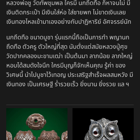
หลวงพ่อชู วัดทัพชุมพล ใครมี นกถึดทือ ก็หาจนไม่ มี
เงินติดกระเป๋า มีเงินใส่ห่อ ใส่ชายพก ไม่ขาดเงินเลย
เงินทองไหลเข้ามาเองอย่างกับปาฏิหาริย์ อัศจรรย์นัก
นกถึดทือ ขนาดบูชา รุ่นแรกนี้ถือเป็นการทำ พญานก
ถึดทือ ตัวครู ตัวใหญ่ที่สุด นับตั่งแต่สมัยหลวงปู่ศุข
วัดปากคลองมะขามเฒ่า เป็นต้นมา ลาภน้อย ลาภใหญ่
หอบได้สมดังใจนึก ใครมีบุญก็จักเห็นคุณ รู้ค่า ของ
วิเศษนี้ นำไปบูชาไว้เทอญ ประเสริฐสำเร็จผลสมหวัง มี
เงินทอง เป็นเศรษฐี ร่ำรวยเร็ว ยิ่งนาน ยิ่งรวย แล ฯ