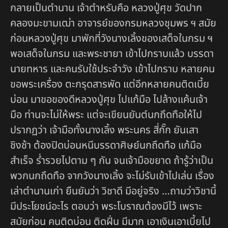
กลายเป็นตำนาน เจ้าตำหรับคือ หลวงปู่ศุข วัดปาก
คลองมะขามเฒ่า อาจารย์ของกรมหลวงชุมพร ฯ สมัย
ก่อนหลวงปู่ศุข มาพักที่วังนางเลิ้งของเสด็จในกรม ฯ
พอเสด็จในกรม และพระชายา เข้าไปกราบแล้ว บรรดา
นายทหาร และคนรับใช้ประจำวัง เข้าไปกราบ หลายคน
ขอพระเครื่อง ตะกรุดสารพัด แต่อีกหลายคนติดเบี้ย
บ่อน มาขอของดีหลวงปู่ศุข ไปแก้มือ ไปล้างแค้นเจ้า
มือ ท่านจะไม่ให้พระ แต่จะเขียนยันต์นกถึดทือให้ไป
ปรากฏว่า เจ้ามือทั้งนางเลิ้ง พระนคร สี่กั๊ก ยันเสา
ชิงช้า ต้องปิดบ่อนหนีบรรดาศิษย์นกถึดทือ แก้มือ
สำเร็จ ร่ำรวยไปตาม ๆ กัน จนเจ้ามือขยาด ถ้ารู้ว่าเป็น
พวกนกถึดทือ จากวังนางเลิ้ง จะไม่รับเข้าไปเล่น เรื่อง
เล่าตำนานเก่า ยืนยันว่า วิชาดี มีอยู่จริง …ถามว่าวิชานี้
มีประโยชน์อะไร ตอบว่า พระโบราณต้องมีไว้ เพราะ
สมัยก่อน คนติดบ่อน ติดฝิ่น มีมาก เอาเงินเอาเบี้ยไป