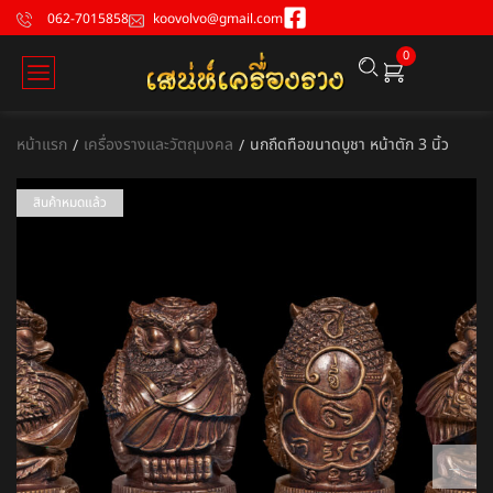
062-7015858
koovolvo@gmail.com
0
หน้าแรก
เครื่องรางและวัตถุมงคล
นกถึดทือขนาดบูชา หน้าตัก 3 นิ้ว
/
/
สินค้าหมดแล้ว