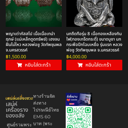
พญาเต่ากัสสโป เนื้อเนื้อเทนำ
นกถืดทือรุ่น 8 เนื้อทองเหลืองกิน
ฤกษ์ (แม่เหล็กดูดทรัพย์) เฮงจน
ไฟ(ทองเกร็ดกระดี่) ขนาดบูชา นก
ฝืนไม่ไหว หลวงพ่อชู วัดทัพชุมพล
กระพือปีกโฉบเหยื่อ รุ่นแรก หลวง
จ.นครสวรรค์
พ่อชู วัดทัพชุมพล จ.นครสวรรค์
฿
1,500.00
฿
4,000.00
หยิบใส่ตะกร้า
หยิบใส่ตะกร้า
ทางร้านจัด
เสน่ห์
ส่งทาง
เครื่องราง
ไปรษณีย์ไทย
ของขลัง
EMS 60
บาท (พระ
ศูนย์รวมพระ