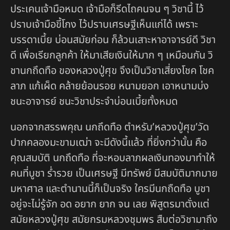
ประเคนเจ้ามือหมด เจ้ามือก็รีดไถคนจน ๆ วิชานี้ ไว้
ปราบเจ้ามือขี้โกง ไว้ปราบเศรษฐีเห็นแก่ได้ เพราะ
บรรดาเบี้ย บ่อนสมัยก่อน ก็ล้วนเสาะหาอาจารย์ดี วิชา
ดี เพื่อเรียกลูกค้า ให้มาเสียเงินให้มาก ๆ เหมือนกัน วิ
ชานกถึดทือ ของหลวงปู่ศุข จึงเป็นวิชาเสี่ยงโชค โชค
ลาภ แก้เผ็ด คล้ายย้อนรอย หนามยอก เอาหนามบ่ง
ชนะอาจารย์ ชนะวิชาประจำบ่อนเบี้ยทั้งหมด
นอกจากสรรพคุณ นกถึดทือ ตำหรับ’หลวงปู่ศุข’วัด
ปากคลองมะขามเฒ่า จะมีดังนี้แล้ว ที่ยิ่งกว่านั้น คือ
คุณสมบัติ นกถึดทือ ที่จะหอบลาภผลเงินทองมาทำให้
คนที่บูชา ร่ำรวย เป็นเศรษฐี มีทรัพย์ มีสมบัติมากมาย
มหาศาล และตำนานนี้ก็เป็นจริง ใครมีนกถืดทือ บูชา
อยู่จะไม่รู้จัก อด อยาก ยาก จน เลย พิสูตรมาตั่งแต่
สมัยหลวงปู่ศุข สมัยกรมหลวงชุมพร สืบต่อวิชามาถึง