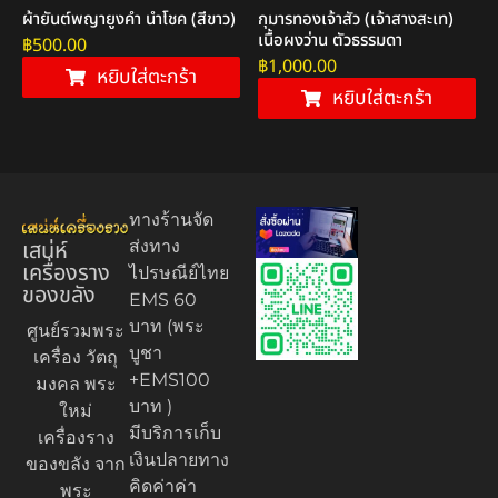
ผ้ายันต์พญายูงคำ นำโชค (สีขาว)
กุมารทองเจ้าสัว (เจ้าสางสะเท)
เนื้อผงว่าน ตัวธรรมดา
฿
500.00
฿
1,000.00
หยิบใส่ตะกร้า
หยิบใส่ตะกร้า
ทางร้านจัด
เสน่ห์
ส่งทาง
เครื่องราง
ไปรษณีย์ไทย
ของขลัง
EMS 60
บาท (พระ
ศูนย์รวมพระ
บูชา
เครื่อง วัตถุ
+EMS100
มงคล พระ
บาท )
ใหม่
มีบริการเก็บ
เครื่องราง
เงินปลายทาง
ของขลัง จาก
คิดค่าค่า
พระ