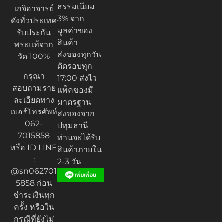
ธรรมเนียม
เกจิอาจารย์
3% จาก
ดังทั่วประเทศ
มูลค่าของ
รับประกัน
สินค้า
พระแท้จาก
ส่งของทุกวัน
วัด 100%
ตัดรอบทุก
กรุณา
17:00 ส่งไว
สอบถามราย
แพ็คของมี
ละเอียดทาง
มาตรฐาน
เบอร์โทรศัพท์
ส่งของจาก
062-
ปทุมธานี
7015858
ท่านจะได้รับ
หรือ ID LINE
สินค้าภายใน
:
2-3 วัน
@sn062701
5858 ก่อน
ชำระเงินทุก
ครั้ง หรือใน
กรณีที่ยังไม่