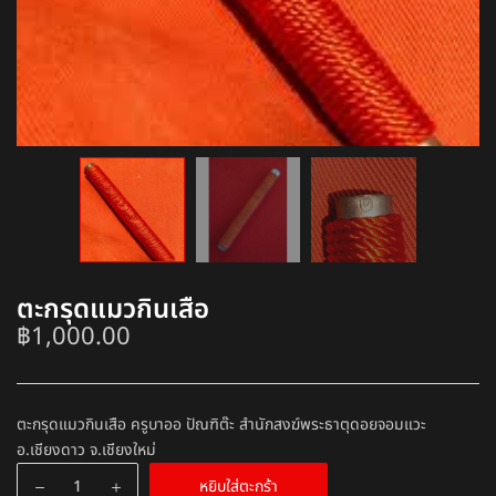
ตะกรุดแมวกินเสือ
฿
1,000.00
ตะกรุดแมวกินเสือ ครูบาออ ปัณฑิต๊ะ สำนักสงฆ์พระธาตุดอยจอมแวะ
อ.เชียงดาว จ.เชียงใหม่
หยิบใส่ตะกร้า