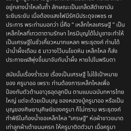
อยู่กลางน้ำไหลในถ้ำ ลักษณะเป็นเกล็ดสีดำเงามัน
ระยิบระยับ เมื่อต้องแสงไฟมีรัศมีประดุจเพชร ๗
ประการ พระท่านบอกว่า นี่คือ “ เหล็กไหลเศรษฐี ” เป็น
เหล็กไหลที่เทวดาตามรักษา ใครมีบุญได้ไปบูชาจะทำให้
เป็นเศรษฐีในชั่วเคี้ยวหมากแหลก พระธุดงค์ ท่านได้
นำน้ำผึ้งเดือน ๕ มาวางไว้บนโขดหิน เหล็กไหล ก็ส่ง
ประกาย๗สีพุ่งขึ้นมาจับกับน้ำผึ้ง หายไปในพริบตา
สมัยนั้นเรื่องร่ำรวย เรื่องเป็นเศรษฐี ไม่ใช้เป้าหมาย
ของ ครูบาออ เพราะ ท่านต้องการเหล็กไหลเพื่อ
ป้องกันตัวต้านอาวุธอุดลูกปืน ตามแบบฉบับทหารไทย
ใหญ่ แต่จะด้วยเป็นบุญ ของหลวงปู่ครูบาออ หรือเป็น
บุญของศิษยานุศิษย์ของครูบา ก็ไม่ทราบ พระธุดงค์
ทำพิธีในท้องน้ำขอเหล็กไหล “เศรษฐี” ห่อผ้าขาวขนาด
เท่าลูกผ้าเต้าขนมครก ให้ครูบาติดตัวมา เมื่อครูบา