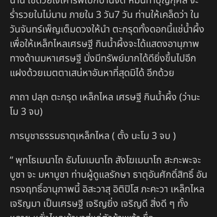
นาน ใช้ด้วยใจเคารพเบิกบานจิต หมั่นทำบุญกุศล จะ
ร่ำรวยในไม่นาน ภายใน 3 วัน7 วัน ท่านให้เคล็ดว่า ใน
วันจันทร์เพ็ญเต็มดวงให้นำ ตะกรุดทั้งดอกนี้แช่น้ำผึ้ง
เพื่อให้เหล็กไหลเศรษฐี กินน้ำผึ้งจะได้แสดงอานุภาพ
ทางด้านมหาเศรษฐี มั่งมีทรัพย์มากได้ดียิ่งขึ้นไปอีก
แฝงด้วยเมตตาเสน่หาอันหาที่สุดมิได้ อีกด้วย
คาถา ปลุก ตะกรุด เหล็กไหล เศรษฐี กินน้ำผึ้ง (ว่านะ
โม 3 จบ)
การบูชาธรรมธาตุเหล็กไหล ( ตั้ง นะโม 3 จบ )
“ พุทโธเมนาโถ ธัมโมเมนาโถ สังโฆเมนาโถ สะกะพะจะ
บูชา จะ มหาบูชา ท่านผู้ดูแลรักษา ธาตุอันศักดิ์สิทธิ์ อัน
ทรงฤทธิ์อานุภาพนี้ อิสะวาสุ อิติปิโส ภะคะวา เหล็กไหล
เจริญมา เป็นเศรษฐี เจริญยิ่ง เจริญดี สิ่งดี ๆ ทั้ง