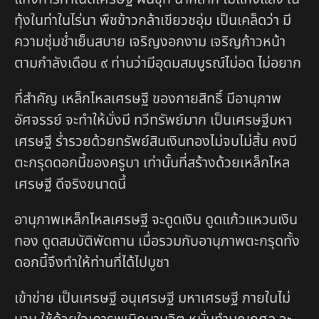
ทุ้งในท่าในไร่นา พืชข้าวกล้าเขียวชอุ่ม เป็นเคล็ดว่า มี
ความชุ่มช่ำเย็นสบาย เจริญงอกงาม เจริญก้าวหน้า
ตามกำลังเดือน ๙ ท่านว่ามีอุดมสมบูรณ์ไม่อด ไม่อยาก
ที่สำคัญ เหล็กไหลเศรษฐี ของกายสิทธิ์ มีอานุภาพ
อัศจรรย์ จะทำให้มั่งมี ทวีทรัพย์มาก เป็นเศรษฐีมหา
เศรษฐี ร่ำรวยด้วยทรัพย์สินเงินทองไม่จบไม่สิ้น คงมี
ตะกรุดดอกนี้ของครูบา เท่านั้นที่สร้างด้วยเหล็กไหล
เศรษฐี ดีจริงขนาดนี้
อานุภาพเหล็กไหลเศรษฐี จะดูดเงิน ดูดแก้วแหวนเงิน
ทอง ดูดสมบัติพัดถาน เมื่อรวมกับอานุภาพตะกรุดทั้ง
ดอกนี้จึงทำให้ท่านที่ได้ไปบูชา
เข้าข่าย เป็นเศรษฐี อนุเศรษฐี มหาเศรษฐี ภายในไม่