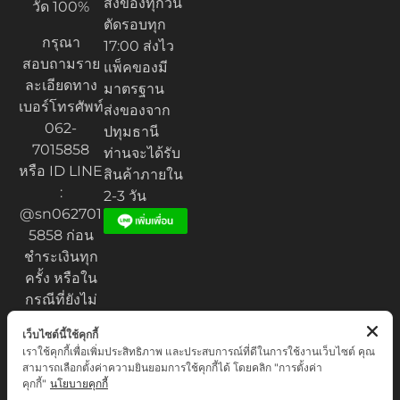
ส่งของทุกวัน
วัด 100%
ตัดรอบทุก
กรุณา
17:00 ส่งไว
สอบถามราย
แพ็คของมี
ละเอียดทาง
มาตรฐาน
เบอร์โทรศัพท์
ส่งของจาก
062-
ปทุมธานี
7015858
ท่านจะได้รับ
หรือ ID LINE
สินค้าภายใน
:
2-3 วัน
@sn062701
5858 ก่อน
ชำระเงินทุก
ครั้ง หรือใน
กรณีที่ยังไม่
ได้รับของ
เว็บไซต์นี้ใช้คุกกี้
เราใช้คุกกี้เพื่อเพิ่มประสิทธิภาพ และประสบการณ์ที่ดีในการใช้งานเว็บไซต์ คุณ
สามารถเลือกตั้งค่าความยินยอมการใช้คุกกี้ได้ โดยคลิก "การตั้งค่า
คุกกี้"
นโยบายคุกกี้
Privacy Policy