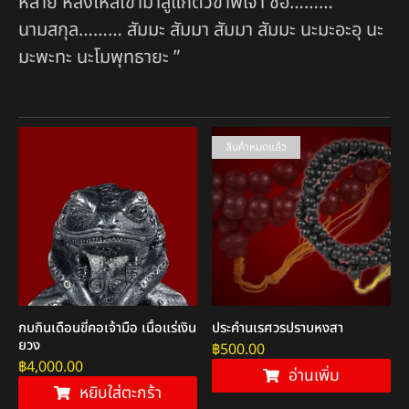
หลาย หลั่งไหลเข้ามาสู่แก่ตัวข้าพเจ้า ชื่อ………
นามสกุล……… สัมมะ สัมมา สัมมา สัมมะ นะมะอะอุ นะ
มะพะทะ นะโมพุทธายะ ”
สินค้าหมดแล้ว
กบกินเดือนขี่คอเจ้ามือ เนื้อแร่เงิน
ประคำนเรศวรปราบหงสา
ยวง
฿
500.00
฿
4,000.00
อ่านเพิ่ม
หยิบใส่ตะกร้า