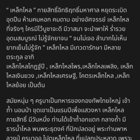
“ เหล็กไหล ” กายสิทธิ์อิทธิฤทธิ์มหาศาล หยุดระเบิด
อุดปืน ห้ามคมหอก คมดาบ อย่างอัศจรรย์ เหล็กไหล
ที่จริงๆ ใครมีไว้บูชาจะดี มีวาสนา จะนำพาให้ ร่ำรวย
อุดมสมบูรณ์ ไม่รู้จักยาจน “ จนไม่เจอ ลำบากไม่เห็น
ยากเย็นไม่รู้จัก ” เหล็กไหล มีเทวดารักษา มีหลาย
ตระกูล อาทิ
เหล็กไหลโกฎฐ์ปี , เหล็กไหลไพร,เหล็กไหลเพลิง, เหล็ก
ไหลเงินยวง ,เหล็กไหลเศรษฐี, โคตรเหล็กไหล ,เหล็ก
ไหลย้อย เป็นต้น
สมัยหนุ่ม ๆ ครูบาเป็นทหารของกองทัพไทยใหญ่ เข้า
ถ้ำ นอนป่า ขุดเขาเป็นแรมปีเพื่อแสวงหา เหล็กไหล
กายสิทธิ์ มีวันหนึ่ง ท่านได้เข้าถ้ำอกแตก กลางถ้ำ มี
ธารน้ำไหล พบพระธุดงค์ ที่ปักปลดอยู่ พระท่านพาห
ลวงปู่ ครูบาออ ไปดูเหล็กไหล ที่แปลกประหลาด เพราะ