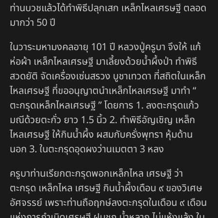
ท่านบวชแล้วได้ทำพิธีปลุกเสก เหล็กไหลเศรษฐี ตลอด
มากว่า 50 ปี
ในวาระมหามงคลอายุ 101 ปี หลวงปู่ครูบา จึงให้ แก้
ห่อผ้า เหล็กไหลเศรษฐี มาเลี้ยงด้วยน้ำผึ้งป่า ทำพิธี
สวดยัติ จัดเครื่องเซ่นสรวง บูชาเทวดา ที่สถิตในเหล็ก
ไหลเศรษฐี ที่ขออนุญาตนำเหล็กไหลเศรษฐี มาทำ “
ตะกรุดเหล็กไหลเศรษฐี ” โดยการ 1. ลงตะกรุดแก้ว
มณีด้วยตะกั่ว ยาว 1.5 นิ้ว 2. ทำพิธีอัญเชิญ เหล็ก
ไหลเศรษฐี ให้กินน้ำผึ้ง ผสมกับครั่งพุทรา หุ้มด้าน
นอก 3. ในตะกรุดอุดผงว่านเมตตา 3 หลง
ครูบาท่านเรียกตะกรุดพอกเหล็กไหล เศรษฐี ว่า
ตะกรุด เหล็กไหล เศรษฐี กินน้ำผึ้งเดือน ๙ ของวิเศษ
อัศจรรย์ เพราะท่านถือฤกษ์ลงตะกรุดในเดือน ๙ เดือน
แห่งการกำเนิดเศรษฐี ฝนชุก น้ำหลาก ไม่แห้งแล้ง ใน