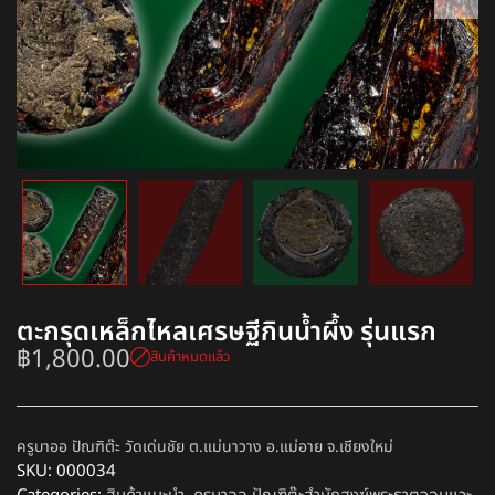
ตะกรุดเหล็กไหลเศรษฐีกินน้ำผึ้ง รุ่นแรก
฿
1,800.00
สินค้าหมดแล้ว
ครูบาออ ปัณฑิต๊ะ วัดเด่นชัย ต.แม่นาวาง อ.แม่อาย จ.เชียงใหม่
SKU:
000034