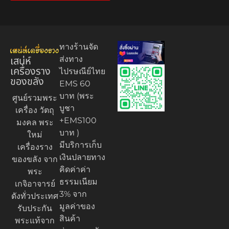
ทางร้านจัด
เสน่ห์
ส่งทาง
เครื่องราง
ไปรษณีย์ไทย
ของขลัง
EMS 60
บาท (พระ
ศูนย์รวมพระ
บูชา
เครื่อง วัตถุ
+EMS100
มงคล พระ
บาท )
ใหม่
มีบริการเก็บ
เครื่องราง
เงินปลายทาง
ของขลัง จาก
คิดค่าค่า
พระ
ธรรมเนียม
เกจิอาจารย์
3% จาก
ดังทั่วประเทศ
มูลค่าของ
รับประกัน
สินค้า
พระแท้จาก