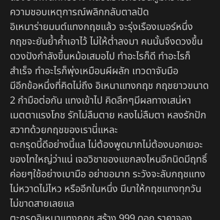
ความชอบเหตุการณ์พลิกกลับตาลปัด
อิเหนาร่ายมนต์แทงกฤชแล้ว จะรุ่งเรืองเบอร์หนึ่ง
กฤชจะยันย้ำค้ำเอาไว้ ไม่ให้ต่ำลงมา คนนั้นจึงดวงขึ้น
ดวงปังกำลังขึ้นหม้อเสมอไป ทำอะไรก็ดี ทำอะไรก็
สำเร็จ ทำอะไรก็พุ่งเหมือนผีผลัก เทวดาจับมือ
มีอีกข้อหนึ่งที่คิดไม่ถึง อิเหนาแทงกฤช กฤชยาวขนาด
2 กำมือต่อกัน แทงเข้าไป คิดลึกๆมีผลทางเสน่หา
เมตตาแรงโภช รักไม่ลืมตาย หลงไม่ลืมตา หลงรักปัก
สวาทด้วยกฤชของเรานี่แหละ
ตะกรุดนี้ดีอย่างนี้แล ไม่ต้องพูดมากไม่ต้องบอกเยอะ
ของไทใหญ่ว่าแน่ เจอวิชาของแขกลงไหนอีกนิดมีฤทธิ์
ค่อยๆใช้อย่างเบามือ อย่าขอมาก ระวังจะลับกฤชแทง
ไม่หวาดไม่ไหว หรืออีกในหนึ่ง มีมาให้กฤชแทงทุกวัน
ไม่ขาดสายเลยแล
ตะกรุดอิเหนาแทงกฤช สร้าง 999 ดอก ราคาจอง