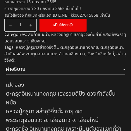
หมดเขตจอง 15 มกราคม 2565
รับวัตถุมงคลวันที่ 30 มกราคม 2565 เป็นต้นไป
สนใจสั่งจอง ทักแชทหรือแอด ID LINE : kk0627015858 เท่านั้น
หยิบใส่ตะกร้า
Categories:
สินค้าแนะนำ
,
หลวงปู่ครูบา สล่าอุวิจิ่งต๊ะ สำนักสงฆ์พระธาตุ
ดอยจอมแวะ จ.เชียงใหม่
Tags:
หลวงปู่ครูบาสล่าอุวิจิ่งต๊ะ
,
ตะกรุดอิเหนาแทงกฤช
,
ตะกรุดอิเหนา
,
สำนักสงฆ์พระธาตุดอยจอมแวะ
,
อำเภอเชียงดาว
,
จังหวัดเชียงใหม่
,
สล่าอุ
วิจิ่งต๊ะ
คำอธิบาย
เปิดจอง
ตะกรุดอิเหนาแทงกฤช เฮงรวยดีปัง ดวงกำลังขึ้น
หม้อ
หลวงปู่ครูบา สล่าอุวิจิ่งต๊ะ อายุ ๗๓
พระธาตุจอมแวะ อ. เชียงดาว จ. เชียงใหม่
ตะกรุดชื่อ อิเหนาแทงกฤช เพราะมีมนต์ของแขกที่ว่า