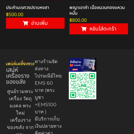
ประคำนเรศวรปราบหงสา
พญาเขาคำ เนื้อชนวนทองแหวน
หมั้น
฿
500.00
฿
800.00
อ่านเพิ่ม
หยิบใส่ตะกร้า
ทางร้านจัด
เสน่ห์
ส่งทาง
เครื่องราง
ไปรษณีย์ไทย
ของขลัง
EMS 60
บาท (พระ
ศูนย์รวมพระ
บูชา
เครื่อง วัตถุ
+EMS100
มงคล พระ
บาท )
ใหม่
มีบริการเก็บ
เครื่องราง
เงินปลายทาง
ของขลัง จาก
คิดค่าค่า