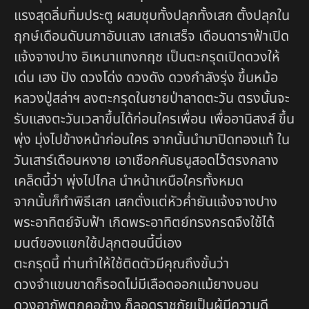
แรงสุดลิ่มทิ่มประตู ผสมชุบทั้งปลุกทั้งเสก ตั้งปลุกใน
ฤกษ์เดือนดับนภาอับเเสง เสกเสร็จ เดือนดาราฟ้าเปิด
แจ้งจางปาง อิเหนาแทงกฤช เป็นตะกรุดเปิดดวงให้
เด่น เฮง ปัง ดวงโด่ง ดวงดัง ดวงกำลังรุ่ง ขึ้นหม้อ
หลวงปู่สล่าฯ ลงตะกรุดในชายป่าลาดตะวัน ตรงนั้นจะ
รับแสงตะวันเวลาขึ้นได้ก่อนใครเพื่อน เพื่ออานิสงส์ ขึ้น
พุ่ง มุ่งไปข้างหน้าก่อนใคร จากนั้นนำมาปิดทองแท้ ใน
วันเสาร์เดือนหงาย เอาเชือกคันธนูสอดไว้ตรงกลาง
เคล็ดนี้ว่า พุ่งไปไกล นำหน้าเหนือใครทั้งหมด
จากนั้นก็ทำพิธีเสก เสกตั่งแต่หัวค่ำยันแจ้งจางปาง
พระอาทิตย์จับฟ้า เกิดพระอาทิตย์ทรงกรดจึงใช้ได้
มนต์ของแขกใช้ปลุกตอนนี้นี่เอง
ตะกรุดนี้ ท่านทำให้ใช้ติดตัวมีคุณถึงขั้นว่า
ดวงจำแขนขาดก็รอดไม่มีเลือดออกแม้ยางบอน
ดวงอาภัพตกคอช้าง ก็ลอดราชภัยเป็นผู้มีความดี