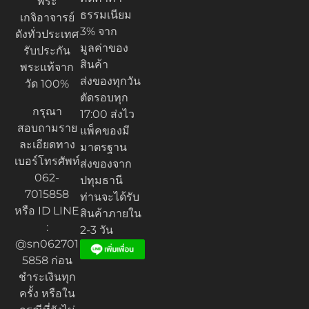
พระ
ธรรมเนียม
เกจิอาจารย์
3% จาก
ดังทั่วประเทศ
มูลค่าของ
รับประกัน
สินค้า
พระแท้จาก
ส่งของทุกวัน
วัด 100%
ตัดรอบทุก
กรุณา
17:00 ส่งไว
สอบถามราย
แพ็คของมี
ละเอียดทาง
มาตรฐาน
เบอร์โทรศัพท์
ส่งของจาก
062-
ปทุมธานี
7015858
ท่านจะได้รับ
หรือ ID LINE
สินค้าภายใน
:
2-3 วัน
@sn062701
5858 ก่อน
ชำระเงินทุก
ครั้ง หรือใน