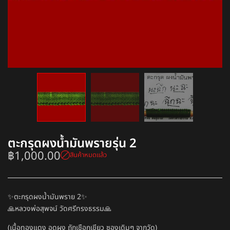
ตะกรุดผงน้ำมันพรายรุ่น 2
฿
1,000.00
สินค้าหมดแล้ว
✨ตะกรุดผงน้ำมันพราย 2✨
🙏หลวงพ่อสุพจน์ วัดศรีทรงธรรม🙏
(เนื้อทองแดง อุดผง ถักเชือกเขียว ซองเดิมๆ จากวัด)​