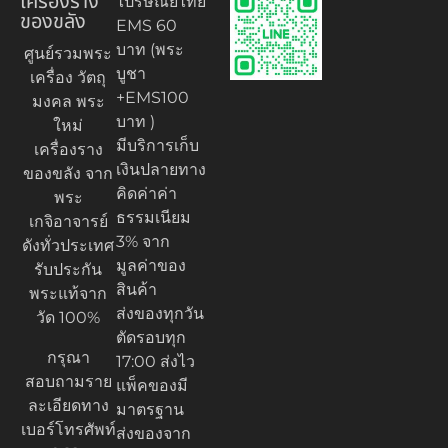
เครื่องราง
ไปรษณีย์ไทย
ของขลัง
EMS 60
บาท (พระ
ศูนย์รวมพระ
บูชา
เครื่อง วัตถุ
+EMS100
มงคล พระ
บาท )
ใหม่
มีบริการเก็บ
เครื่องราง
เงินปลายทาง
ของขลัง จาก
คิดค่าค่า
พระ
ธรรมเนียม
เกจิอาจารย์
3% จาก
ดังทั่วประเทศ
มูลค่าของ
รับประกัน
สินค้า
พระแท้จาก
ส่งของทุกวัน
วัด 100%
ตัดรอบทุก
กรุณา
17:00 ส่งไว
สอบถามราย
แพ็คของมี
ละเอียดทาง
มาตรฐาน
เบอร์โทรศัพท์
ส่งของจาก