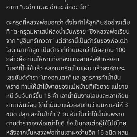
คาถา “นะฉึก นะฉะ ฉึกฉะ ฉึกฉะ ฉึก”
ตะกรุดที่หลวงพ่อบอกว่า ตั้งใจทำให้ลูกศิษย์อย่างเต็ม
ที่ “ตะกรุดมหาเสน่ห์ลงน้ำมันพราย “ซึ่งหลวงพ่อเรียน
จาก “ปู่อินทร์เทวดา” แต่ตำรานี้เป็นตำรับของพ่อเฒ่า
โชติ เขาเก้าลูก เป็นตำราที่ท่านบอกว่าได้ผลเกิน 100
กล่าวคือ ท่านให้หาแท่งทองแดงสายล่อฟ้าหลังคา
โบสถ์ที่ไม่ใช้แล้ว หลอมมารีดเป็นแผ่น แล้วลงอักขระ
เลขยันต์ตำรา “นางอกแตก” และสูตรการทำน้ำมัน
พราย ท่านให้นำไม้พายของแม่หม้ายที่ผัวตาย แม่ยาย
หนี วันจันทร์ขึ้น 15 ค่ำ เอาน้ำมันงาชโลมและเอาเทียน
คาถาพันธ์ลน ได้น้ำมันมาแล้วผสมกับว่านมหาเสน่ห์ 3
ชนิด ปลุกเสกในป่าช้า 7 วัน อันเป็นว่าได้น้ำมันพราย
ตามตำราของพ่อเฒ่าโชติ ซึ่งเป็นคุณต่อผู้ใช้ไม่มีโทษ
หลังจากนั้นหลวงพ่อท่านเอาผงว่านอีก 16 ชนิด ผสม