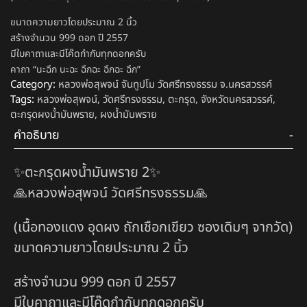
ขนาดความยาวโดยประมาณ 2 นิ้ว
สร้างจำนวน 999 ดอก ปี 2557
มีใบคาถาและมีโค๊ดกำกับทุกดอกครับ
คาถา “นะฉึก นะฉะ ฉึกฉะ ฉึกฉะ ฉึก”
Category:
หลวงพ่อสุพจน์ จันทูปโม วัดศรีทรงธรรม จ.นครสวรรค์
Tags:
หลวงพ่อสุพจน์
,
วัดศรีทรงธรรม
,
ตะกรุด
,
จังหวัดนครสวรรค์
,
ตะกรุดผงน้ำมันพราย
,
ผงน้ำมันพราย
คำอธิบาย
✨ตะกรุดผงน้ำมันพราย 2✨
🙏หลวงพ่อสุพจน์ วัดศรีทรงธรรม🙏
(เนื้อทองแดง อุดผง ถักเชือกเขียว ซองเดิมๆ จากวัด)​
ขนาดความยาวโดยประมาณ 2 นิ้ว
สร้างจำนวน 999 ดอก ปี 2557
มีใบคาถาและมีโค๊ดกำกับทุกดอกครับ