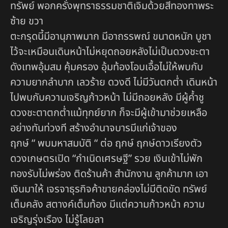
ทรัพย์ พอกครั่งพุทราธรรมชาติเจิมด้วยสีทองทาพระ
ซ้าย ขวา
ตะกรุดนี้มีอานุภาพมาก มีอาถรรพณ์ ขนาดหนัก บูชา
ไว้จะเหมือนเดินหน้าไม่หยุดถอยหลังไม่เป็นดวงชะตา
ดังเทพอุ้มสม คุ้มครอง อุ้มท้องโอบเอื้อไม่ให้พบกับ
ความยากลำบาก เลวร้าย ดวงดี ไม่มีวันตกต่ำ เดินหน้า
ไปพบกับความเจริญก้าวหน้า ไม่มีถอยหลัง มีผู้ค้ำชู
ดวงชะตาตกต่ำแม้ทุกย์ยาก ก็จะมีผู้เข้ามาช่วยเหลือ
อย่างทันท่วงที สร้างอำนาจบารมีแก่เจ้าของ
ฤกษ์ “ พบมหาสมบัติ “ ต่อ ฤกษ์ ฤกษ์ดาวเรียงตัว
ดวงเกษตรเปิด “กำเนิดเศรษฐี” รวย เงินเข้าไม่พัก
ทองรับไม่พร่อง ติดร้านค้า สำนักงาน ลูกค้ามาก เอา
เงินมาให้ เจรจาธุรกิจค้าขายคล่องไม่มีติดขัด ทรัพย์
เต็มคลัง สตางค์เต็มท้อง มีแต่ความก้าวหน้า ความ
เจริญรุ่งเรือง ไม่รู้โลยลา