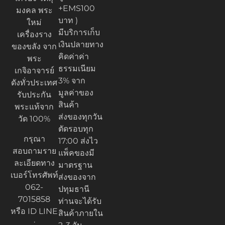
+EMS100
มงคล พระ
บาท )
ใหม่
มีบริการเก็บ
เครื่องราง
เงินปลายทาง
ของขลัง จาก
คิดค่าค่า
พระ
ธรรมเนียม
เกจิอาจารย์
3% จาก
ดังทั่วประเทศ
มูลค่าของ
รับประกัน
สินค้า
พระแท้จาก
ส่งของทุกวัน
วัด 100%
ตัดรอบทุก
กรุณา
17:00 ส่งไว
สอบถามราย
แพ็คของมี
ละเอียดทาง
มาตรฐาน
เบอร์โทรศัพท์
ส่งของจาก
062-
ปทุมธานี
7015858
ท่านจะได้รับ
หรือ ID LINE
สินค้าภายใน
: