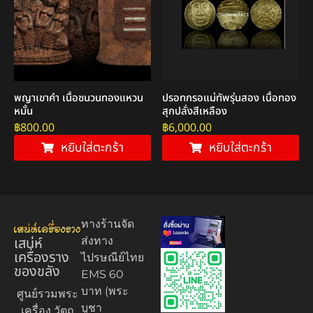
พญาเขาคำ เนื้อชนวนทองแหวน
ปรอทกรอแม่ทัพรุ่นสอง เนื้อทอง
หมั้น
สุกปลั่งสีเหลือง
฿
800.00
฿
6,000.00
หยิบใส่ตะกร้า
หยิบใส่ตะกร้า
ทางร้านจัด
เสน่ห์
ส่งทาง
เครื่องราง
ไปรษณีย์ไทย
ของขลัง
EMS 60
บาท (พระ
ศูนย์รวมพระ
บูชา
เครื่อง วัตถุ