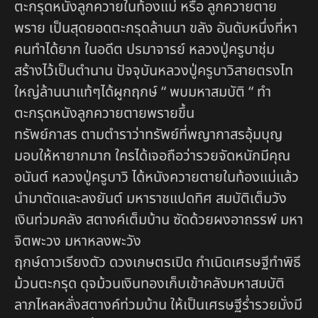
ตะกรุดหนังลูกควายในท้องแม่ หรือ ลูกควายตาย
พราย เป็นสุดยอดตะกรุดล้านนา ขลัง อันดับหนึ่งที่หา
คนทำได้ยาก ในอดีต ปรมาจารย์ หลวงปู่ครูบาชุ่ม
สร้างไว้เป็นตำนาน ปัจจุบันหลวงปู่ครูบาวิสายตรงไท
ใหญ่ล้านนาแท้ๆได้ผูกฤกษ์ “ พบมหาสมบัติ “ ทำ
ตะกรุดหนังลูกควายตายพรายขึ้น
ทรัพย์กาสร ตามตำราว่าทรัพย์ที่พญากาสรอุ้มบุญ
มอบให้หายากมาก ใครได้เจอถือว่ารวยจัดหนักมีคุณ
อนันต์ หลวงปู่ครูบาวิ ได้หนังควายตายในท้องแม่แล้ว
นำมาตัดและลงยันต์ มหาราชแปดทิศ สมบัติเต็มวัง
เงินท่วมคลัง สตางค์เต็มบ้าน ซัดด้วยผงอาถรรพ์ มหา
จิตพะวง มหาหลงพะวัง
ฤกษ์ดาวเรียงตัว ดวงเกษตรเปิด กำเนิดเศรษฐีทำพิธี
ม้วนตะกรุด ดุจม้วนเงินทองเก็บเข้าคลังมหาสมบัติ
ลาภไหลหลั่งสตางค์ท่วมบ้าน ให้เป็นเศรษฐีร่ำรวยมั่งมี