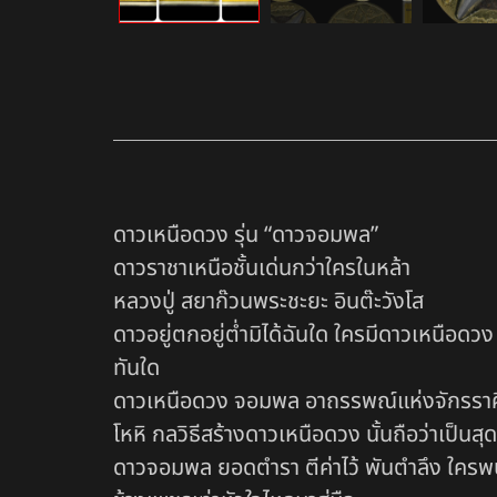
ดาวเหนือดวง รุ่น “ดาวจอมพล”
ดาวราชาเหนือชั้นเด่นกว่าใครในหล้า
หลวงปู่ สยาก๊วนพระชะยะ อินต๊ะวังโส
ดาวอยู่ตกอยู่ต่ำมิได้ฉันใด ใครมีดาวเหนือดวง
ทันใด
ดาวเหนือดวง จอมพล อาถรรพณ์แห่งจักรราศี
โหหิ กลวิธีสร้างดาวเหนือดวง นั้นถือว่าเป็น
ดาวจอมพล ยอดตำรา ตีค่าไว้ พันตำลึง ใครพบ