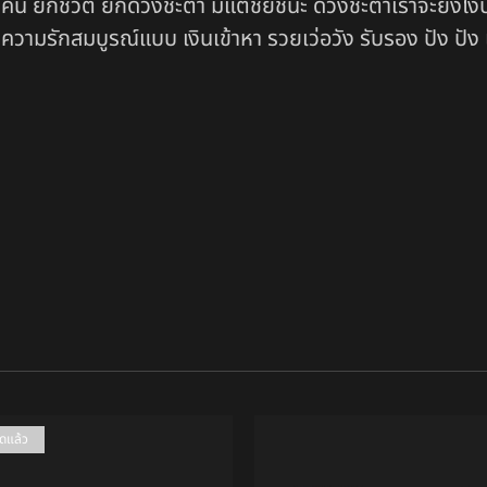
คน ยกชีวิต ยกดวงชะตา มีแต่ชัยชนะ ดวงชะตาเราจะยังไงปีไหน
่ ความรักสมบูรณ์แบบ เงินเข้าหา รวยเว่อวัง รับรอง ปัง ปัง
มดแล้ว