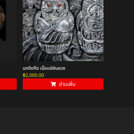
นกถึดทือ เนื้อแร่เงินยวง
หนุมานเมียมา
พระกาฬ แช่น้
฿
2,000.00
฿
600.00
อ่านเพิ่ม