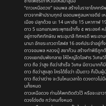
ช้างเพชรเท่าหัวใจไหลมาสู่มือ
“ดาวเหนือดวง” จอมพล สร้างในราชาโภคทรัพย์ฤก
ดาวจากฟ้าปราบทุกข์ ยอดนพศูลมหาเจดีย์ เห
เมือง ปลุกด้วย นะ 14 มหาชัย 15 มหากาฬ 19 ย
ดาว 5 แฉกแทนพระพุทธเจ้าทั้ง ๕ พระองค์ หล
อยู่ทางทิศทักษิณ พระอุบาลี ทิศหรดี พระอาน
นานา อักขระเทวดาโสฬส 16 องค์ประจำอยู่ทั้งหน้
ดาวจอมพล หลวงปู่ สยาก๊วน สร้างทำพิธีถูกต้อ
ดวงแยกยับพังทลาย ให้ใหญ่โตโอฬาร วิเศษวิ
ดาว ถือ ว่าสูง ถือว่าสำเร็จ วิเศษ มีดาวมาก
ดาว ถือว่าสูงสุด ใครได้ชื่อว่า เป็นดาว ก็เป็น
ดาว ถือว่าสว่าง จะวันไหนเวลาใด ดวงดาวไม่มืด 
นท้ังหมด
ดาวเหนือดวง ท่านให้พกติดตัวไว้ หรือจะเอาว
ดวงโด่งดัง กว่าคนทั้งหมด