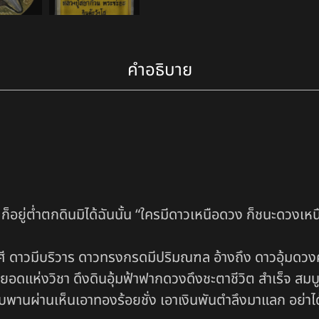
คำอธิบาย
 ก็อยู่ต่ำตกดินมิได้ฉันนั้น “ใครมีดาวเหนือดวง ก็ชนะดวงเหน
 ดาวมีบริวาร ดาวทรงกรดมีปริมณฑล อ้างถึง ดาวอุ้มดวง
สุดยอดแห่งวิชา ดึงดินอุ้มฟ้าฟากดวงดึงชะตาชีวิต สำเร็จ 
พานผ่านเห็นเอาทองร้อยชั่ง เอาเงินพันตำลึงมาแลก อย่าได้