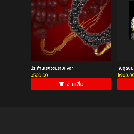
ินยวง
ประคำนเรศวรปราบหงสา
หนูดูดนม
฿
500.00
฿
900.0
อ่านเพิ่ม