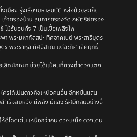
งเมือง รุ่งเรืองมหาสมบัติ หล่อด้วยสะเก็ด
 เจ้าครองบ้าน สมภารครองวัด กษัตริย์ครอง
้รู้นอนทั่ง 7 เป็นเชื้อเพลิงไฟ
ูรพา พระมหากัสสปะ ทิศอาคเนย์ พระสารีบุตร
ดร พระราหุล ทิศอิสาณ แต่ละทิศ เลิศฤทธิ์
เลอเลิศนักหนา ช่วยได้แม้คนที่ดวงต่ำดวงแตก
่ง ใครได้เป็นดาวคือเหนือคนอื่น อีกหมื่นแสน
มสำเร็จสมหวัง มีพลัง มีแสง รัศมีกลบอย่างอื่
ให้ดีโดดเด่น เหนือกว่าคน ดวงเหนือ ดวงเด่น