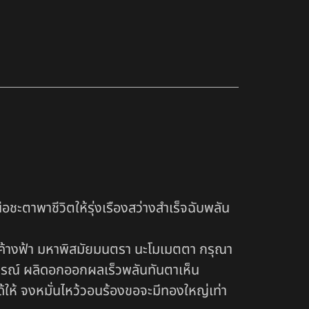
ือชะตาพาชีวิตให้รุ่งเรืองสว่างสำเร็จฉับพลัน
ค้างฟ้า มหาพิสมัยมนตรา นะโมเมตตา กรุณา
สมบูรณ์ ผลิดอกออกผลเร็วพลันทันตาเห็น
ให้ จงหมั่นไหว้วอนร้องขอจะมีทองใหญ่เท่า