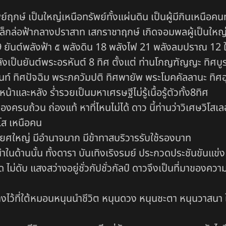
ษ์ เป็นใหญ่เหนือทรัพย์ทั้งแผ่นดิน เป็นผู้มีกินเหนือคนทั้
ล็กล่อฟ้ากลางปราสาท เสกราชาฤกษ์ เกิดจอมพลผู้เป็นใหญ่
ันต์พลังฟ้า ๕ พลังดิน 18 พลังไฟ 21 พลังลมปราณ 12 ใช้ ไม
ังเป็นยันต์พระอรหันต์ 8 ทิศ ตั้งแต่ ท่านโกญฑัญญะ ทิศบ
นท์ ทิศปัจฉิม พระภควัมปติ ทิศพายัพ พระโมคคัลลานะ ทิศอุ
าและหลัง ร่ำรวยเป็นมหาเศรษฐีไม่รู้เนื้อรู้ตัวทั้ง8ทิศ
งครบถ้วน ถ่องแท้ หาที่ไหนไม่ได้ ดาว นี้ท่านว่าวิเศษวิโส
โส เหนือคน
ก็มียศใหญ่ มีอำนาจมาก มีข้าทาสบริวารรับใช้รองบาท
ผู้นำในด้านนั้น ทั้งดารา บันเทิงเริงรมย์ ประกวดประชันขันแข
ไม่ดับ แสงสว่างอยู่ชั่วกัปชั่วกัลป์ ดาวจึงเป็นที่มาของควา
างไว้ที่ใต้หมอนหนุนนำชีวิต หนุนดวง หนุนชะตา หนุนวาสนา 