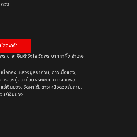
9 ดวง
บใส่ตะกร้า
พระชะยะ อินต๊ะวังโส วัดพระบาทผาผึ้ง อำเภอ
เนื้อทอง
,
หลวงปู่สยาก๊วน
,
ดาวเนื้อแดง
,
ง
,
หลวงปู่สยาก๊วนพระชะยะ
,
ดาวจอมพล
,
,
แร่เงินยวง
,
วัดผาใต้
,
ดาวเหนือดวงรุ่นสาม
,
าวแร่เงินยวง