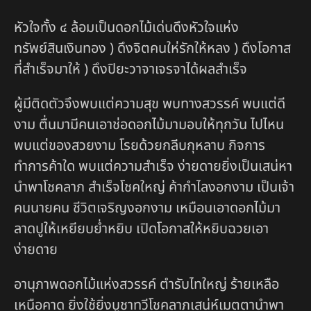
หัวใจทั้ง ๔ ล้อมเป็นดอกไม้เด่นดึงหัวใจแห่ง
ทรัพย์สินเงินทอง ) ดึงจิตคนให่รักให้หลง ) ดึงโอกาส
ที่สำเร็จมาให้ ) ดึงปิยะวาจาเจรจาได้ผลสำเร็จ
ผู้มีติดตัวจึงพบแต่ความสุข พบทางสวรรค์ พบแต่ดี
งาม ตื่นมามีคนเอาช่อดอกไม้มามอบให้ทุกวัน ไปไหน
พบแต่ของสวยงาม โรยด้วยกลีบกุหลาบ กิจการ
ทำการค้าใด พบแต่ความสำเร็จ ง่ายดายยิ่งเป็นเสน่หา
นำพาโชคลาภ สำเร็จโชคใหญ่ ค้ากำไลงอกงาม เป็นเจ้า
คนนายคน ชีวิตเจริญงอกงาม เหมือนเอาดอกไม้มา
ลาดปูให้เหยียบย่ำหยิบ เปิดโอกาสให้หยิบฉวยเอา
ง่ายดาย
อานุภาพดอกไม้แห่งสวรรค์ ตำรับไทใหญ่ ร้ายเหลือ
เหนือคาด ยิ่งใช้ยิ่งบูชาทวีโชคลาภเสน่ห์เมตตานำพา