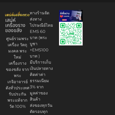
ทางร้านจัด
เสน่ห์
ส่งทาง
เครื่องราง
ไปรษณีย์ไทย
ของขลัง
EMS 60
บาท (พระ
ศูนย์รวมพระ
บูชา
เครื่อง วัตถุ
+EMS100
มงคล พระ
บาท )
ใหม่
มีบริการเก็บ
เครื่องราง
เงินปลายทาง
ของขลัง จาก
คิดค่าค่า
พระ
ธรรมเนียม
เกจิอาจารย์
3% จาก
ดังทั่วประเทศ
มูลค่าของ
รับประกัน
สินค้า
พระแท้จาก
ส่งของทุกวัน
วัด 100%
ตัดรอบทุก