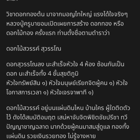
วิชาดอกทองต้น มาจากมอญไทใหญ่ แรงได้ใจจริงๆ
หลวงปู่ครูบายอมเปิดเผยการสร้าง ดอกทอง หรือ
ดอกไม้ทอง ครั้งแรก ท่านตั้งชื่อตามตำราว่า
ดอกไม้สวรรค์ สุวรรโณ
ดอกสุวรรโณลง นะสำเร็จหัวใจ 4 ห้อง ซ้อนกันเป็น
ดอก นะสำเร็จทั้ง 4 ชั้นสุขติภูมิ
หัวใจทรัพย์สิน ๑) หัวใจมนุษย์เรียกจิตผู้คน ๑) หัวใจ
โอกาสการเวลา ๑) หัวใจเจรจาพาที ๑)
ดอกไม้สวรรค์ อยู่บนแผ่นดินไหน บ้านใคร ผู้ใดติดตัว
ไว้ ดังได้สมบัติอมฤต เสน่หาจับจิตพิชิตชัยปรีชา ทวี
ปัญญาชาญฉลาด มากด้วยผู้คนมาสมสู่ดูแล ทองทั้ง
เเผ่นดิน รวยเงินรวยทอง ไม่รู้จางหาย