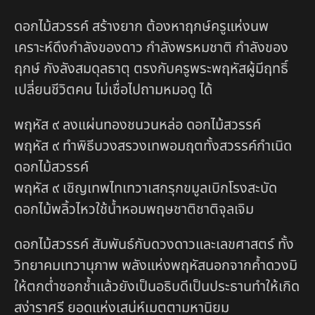
ดอกไม้สวรรค์ สร้างยาก ต้องหาฤกษ์ครูแห่งนพ
เคราะห์ดึงกำลังของดาว กำลังพรหมชาติ กำลังของ
ฤกษ์ กังลังสมดุลธาตุ ตรงกับครูพระพฤหัสผู้มีฤทธิ์
เปลี่ยนชีวิตคน ไม่เชื่อไปถามหมอดู ได้
พฤหัส ๙ ลงแผ่นทองชนวนหล่อ ดอกไม้สวรรค์
พฤหัส ๙ ทำพิธีบวงสรวงเทพอมฤตทั้งสวรรค์กำเนิด
ดอกไม้สวรรค์
พฤหัส ๙ เชิญเทพไทเทวาเสกรุกขมูลเบิกโรงสะบัด
ดอกไม้พลิ้วไหวใช้น้ำหอมพฤษชาติชาติจุลเจิม
ดอกไม้สวรรค์ สัมพันธ์กับดวงดาวและเลขศาสตร์ ทั้ง
วิทยาคมเทวานุภาพ พลังแห่งพฤหัสนอกจากค้ำดวงมิ
ให้ตกต่ำชอกช้ำแล้วยังเป็นอธิบดีเป็นประธานทำให้เกิด
สง่าราศรี ยอดแห่งเสน่ห์เมตตามหานิยม