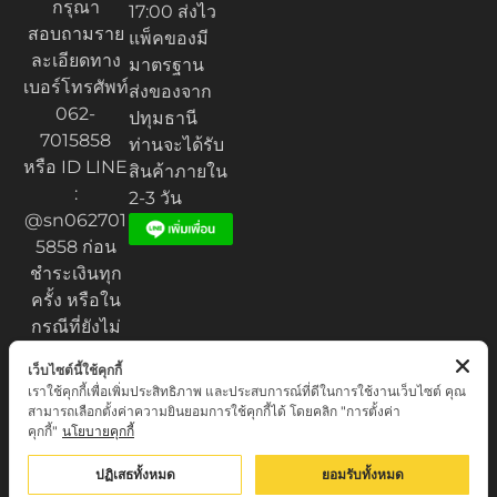
กรุณา
17:00 ส่งไว
สอบถามราย
แพ็คของมี
ละเอียดทาง
มาตรฐาน
เบอร์โทรศัพท์
ส่งของจาก
062-
ปทุมธานี
7015858
ท่านจะได้รับ
หรือ ID LINE
สินค้าภายใน
:
2-3 วัน
@sn062701
5858 ก่อน
ชำระเงินทุก
ครั้ง หรือใน
กรณีที่ยังไม่
ได้รับของ
เว็บไซต์นี้ใช้คุกกี้
เราใช้คุกกี้เพื่อเพิ่มประสิทธิภาพ และประสบการณ์ที่ดีในการใช้งานเว็บไซต์ คุณ
สามารถเลือกตั้งค่าความยินยอมการใช้คุกกี้ได้ โดยคลิก "การตั้งค่า
คุกกี้"
นโยบายคุกกี้
Privacy Policy
© เสน่ห์เครื่องราง.com. All rights reserved.
ปฏิเสธทั้งหมด
ยอมรับทั้งหมด