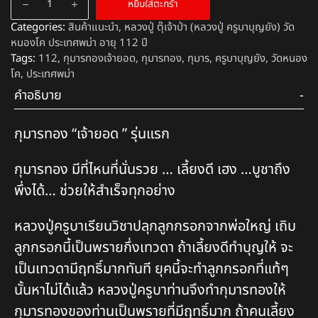
หยิบใส่ตะกร้า
Categories:
สินค้าแนะนำ
,
หลวงปู่ ตุ๊เจ้าป่า (หลวงปู่ ครูบาบุญยัง) วัด
หนองโค ประเทศพม่า อายุ 112 ปี
Tags:
112
,
กุมารทองเจ้ายอด
,
กุมารทอง
,
กุมาร
,
ครูบาบุญยัง
,
วัดหนอง
โค
,
ประเทศพม่า
คำอธิบาย
กุมารทอง “เจ้ายอด ” รุ่นแรก
กุมารทอง มีที่ไหนที่นั่นรวย … เลี้ยงดี เฮง …บูชาถึง
พึ่งได้… ช่วยให้สำเร็จทุกอย่าง
หลวงปู่ครูบาเรียนวิชาปลุกลูกกรอกจากพ่อใหญ่ เถิบ
ลูกกรอกนี้เป็นพรายกึ่งเทวดา ถ้าเลี้ยงดีทำบุญให้ จะ
เป็นเทวดามีฤทธิ์มากทันที ยุคนี้จะทำลูกกรอกที่แท้ๆ
นั้นหาไม่ได้แล้ว หลวงปู่ครูบาท่านจึงทำกุมารทองให้
กุมารทองของท่านเป็นพรายที่มีฤทธิ์มาก ถ้าคนเลี้ยง