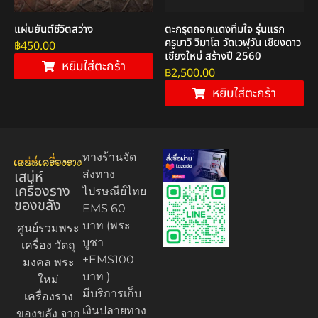
แผ่นยันต์ชีวิตสว่าง
ตะกรุดถอกแดงทิ่มใจ รุ่นแรก
ครูบาวิ วิมาโล วัดเวฬุวัน เชียงดาว
฿
450.00
เชียงใหม่ สร้างปี 2560
หยิบใส่ตะกร้า
฿
2,500.00
หยิบใส่ตะกร้า
ทางร้านจัด
เสน่ห์
ส่งทาง
เครื่องราง
ไปรษณีย์ไทย
ของขลัง
EMS 60
บาท (พระ
ศูนย์รวมพระ
บูชา
เครื่อง วัตถุ
+EMS100
มงคล พระ
บาท )
ใหม่
มีบริการเก็บ
เครื่องราง
เงินปลายทาง
ของขลัง จาก