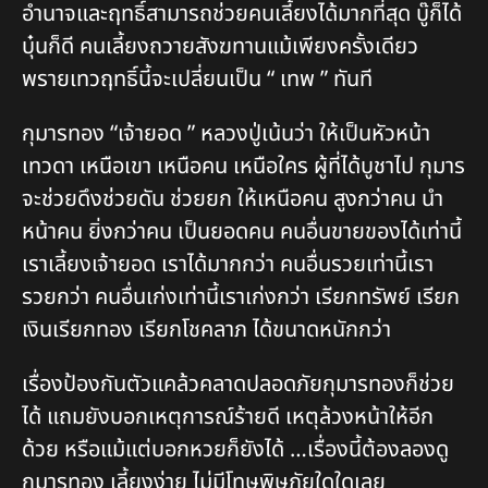
อำนาจและฤทธิ์สามารถช่วยคนเลี้ยงได้มากที่สุด บู๊ก็ได้
บุ๋นก็ดี คนเลี้ยงถวายสังฆทานแม้เพียงครั้งเดียว
พรายเทวฤทธิ์นี้จะเปลี่ยนเป็น “ เทพ ” ทันที
กุมารทอง “เจ้ายอด ” หลวงปู่เน้นว่า ให้เป็นหัวหน้า
เทวดา เหนือเขา เหนือคน เหนือใคร ผู้ที่ได้บูชาไป กุมาร
จะช่วยดึงช่วยดัน ช่วยยก ให้เหนือคน สูงกว่าคน นำ
หน้าคน ยิ่งกว่าคน เป็นยอดคน คนอื่นขายของได้เท่านี้
เราเลี้ยงเจ้ายอด เราได้มากกว่า คนอื่นรวยเท่านี้เรา
รวยกว่า คนอื่นเก่งเท่านี้เราเก่งกว่า เรียกทรัพย์ เรียก
เงินเรียกทอง เรียกโชคลาภ ได้ขนาดหนักกว่า
เรื่องป้องกันตัวแคล้วคลาดปลอดภัยกุมารทองก็ช่วย
ได้ แถมยังบอกเหตุการณ์ร้ายดี เหตุล้วงหน้าให้อีก
ด้วย หรือแม้แต่บอกหวยก็ยังได้ …เรื่องนี้ต้องลองดู
กุมารทอง เลี้ยงง่าย ไม่มีโทษพิษภัยใดใดเลย