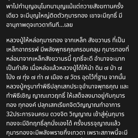
พาไปทำบุญอนุโมทนาบุญแม้แต่ถวายสังฆทานครั้ง
เดียว จะมีบุญใหญ่ติดตัวกุมารทอง เขาจะมีฤทธิ์ มี
อานุภาพดุจเทวดาทันที…เลย
หลวงปู่ให้หล่อกุมารทอง จากเหล็ก สังขวานร ที่เป็น
เหล็กอาถรรพ์ มีพลังพุทธคุณครอบคลุม กุมารทองที่
หล่อมาจากเหล็กสังขวานรนี้ ฤทธิ์จะดี อำนาจจะมาก
เป็นกำลัง เมื่อหล่อแล้วหลวงปู่ได้ให้นำ ดิน ๗ ป่า ๗
โป่ง ๗ ทุ่ง ๗ ท่า ๗ เมือง ๗ วัตร อุดไว้ที่ฐาน จากนั้น
หลวงปู่ครูบาทำพิธีปลุกเสกประจุอำนาจพุทธคุณ และ
ทำพิธีเชิญ ญาณเทวฤทธิ์ ให้เสด็จลงมาอยู่กับกุมาร
ทอง ทุกองค์ ปลุกเสกเรียกจิตวิญญาณทำอาการ
32ประการจนครบ ดวงจิต วิญญาณ เข้าสู่หุ่นกุมาร
ทองจะมีอิทฤทธิ์ลุกนั่งเองได้ ครั้งบรรจุญาณแล้ว
กุมารทองจะมีพลังพรายกึ่งเทวดา เพราะสภาพนี้จะมี