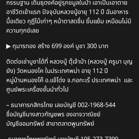
กรรมฐาน เดินธุดงค์อยู่รุกขมูลในป่า เอาเป็นเอาตาย
อาชีวิตเข้าแรก ปัจจุบันหลวงปู่อายุ 112 ปี ฉันอาหาร
มื้อเดียว กุฎีไม้เก่าๆ หน้าตาสดชื่น ยิ้มแย้ม เหมือนไม่มี
ความทุกข์เลย
▶
กุมารทอง สร้าง 699 องค์ บูชา 300 บาท
ติดต่อเช่าบูชาได้ที่ หลวงปู่ ตุ๊เจ้าป่า (หลวงปู่ ครูบา บุญ
ยัง) วัดหนองโค ในประเทศพม่า อายุ 112 ปี
หมู่บ้านหนองโค๊ อ.แจ้โด่ง จ.กอกะเร๊ ประเทศพม่า และ
ศูนย์พระเครื่องชั้นนำทั่วไป
– ธนาคารกสิกรไทย เลขบัญชี 002-1968-544
ชื่อบัญชีนางสาวกัญชพร องอาจวาณิชย์
บัญชีออมทรัพย์ สาขาตลาดพูนทรัพย์