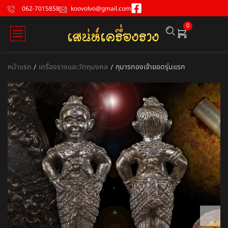
062-7015858
koovolvo@gmail.com
0
หน้าแรก
เครื่องรางและวัตถุมงคล
กุมารทองเจ้ายอดรุ่นแรก
/
/