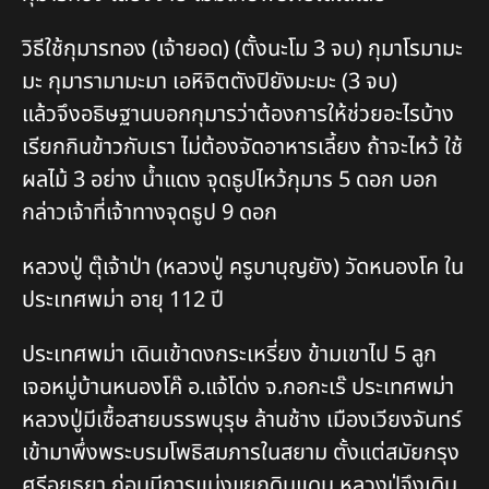
วิธีใช้กุมารทอง (เจ้ายอด) (ตั้งนะโม 3 จบ) กุมาโรมามะ
มะ กุมารามามะมา เอหิจิตตังปิยังมะมะ (3 จบ)
แล้วจึงอธิษฐานบอกกุมารว่าต้องการให้ช่วยอะไรบ้าง
เรียกกินข้าวกับเรา ไม่ต้องจัดอาหารเลี้ยง ถ้าจะไหว้ ใช้
ผลไม้ 3 อย่าง น้ำแดง จุดธูปไหว้กุมาร 5 ดอก บอก
กล่าวเจ้าที่เจ้าทางจุดธูป 9 ดอก
หลวงปู่ ตุ๊เจ้าป่า (หลวงปู่ ครูบาบุญยัง) วัดหนองโค ใน
ประเทศพม่า อายุ 112 ปี
ประเทศพม่า เดินเข้าดงกระเหรี่ยง ข้ามเขาไป 5 ลูก
เจอหมู่บ้านหนองโค๊ อ.แจ้โด่ง จ.กอกะเร๊ ประเทศพม่า
หลวงปู่มีเชื้อสายบรรพบุรุษ ล้านช้าง เมืองเวียงจันทร์
เข้ามาพึ่งพระบรมโพธิสมภารในสยาม ตั้งแต่สมัยกรุง
ศรีอยุธยา ก่อนมีการแบ่งแยกดินแดน หลวงปู่จึงเดิน