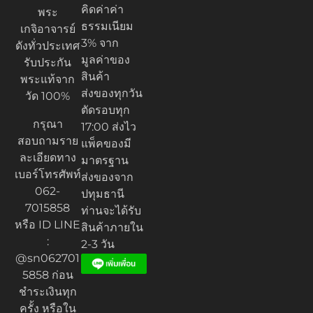
คิดค่าค่า
พระ
ธรรมเนียม
เกจิอาจารย์
3% จาก
ดังทั่วประเทศ
มูลค่าของ
รับประกัน
สินค้า
พระแท้จาก
ส่งของทุกวัน
วัด 100%
ตัดรอบทุก
กรุณา
17:00 ส่งไว
สอบถามราย
แพ็คของมี
ละเอียดทาง
มาตรฐาน
เบอร์โทรศัพท์
ส่งของจาก
062-
ปทุมธานี
7015858
ท่านจะได้รับ
หรือ ID LINE
สินค้าภายใน
:
2-3 วัน
@sn062701
5858 ก่อน
ชำระเงินทุก
ครั้ง หรือใน