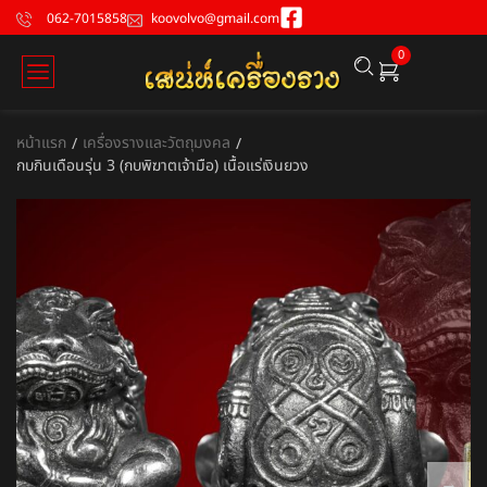
062-7015858
koovolvo@gmail.com
0
หน้าแรก
เครื่องรางและวัตถุมงคล
/
/
กบกินเดือนรุ่น 3 (กบพิฆาตเจ้ามือ) เนื้อแร่เงินยวง