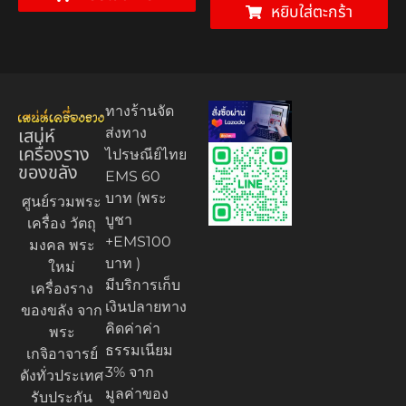
หยิบใส่ตะกร้า
ทางร้านจัด
เสน่ห์
ส่งทาง
เครื่องราง
ไปรษณีย์ไทย
ของขลัง
EMS 60
บาท (พระ
ศูนย์รวมพระ
บูชา
เครื่อง วัตถุ
+EMS100
มงคล พระ
บาท )
ใหม่
มีบริการเก็บ
เครื่องราง
เงินปลายทาง
ของขลัง จาก
คิดค่าค่า
พระ
ธรรมเนียม
เกจิอาจารย์
3% จาก
ดังทั่วประเทศ
มูลค่าของ
รับประกัน