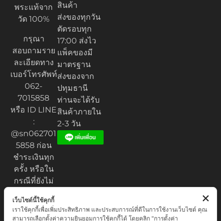
สินค้า
พระแท้จาก
ส่งของทุกวัน
วัด 100%
ตัดรอบทุก
กรุณา
17:00 ส่งไว
สอบถามราย
แพ็คของมี
ละเอียดทาง
มาตรฐาน
เบอร์โทรศัพท์
ส่งของจาก
062-
ปทุมธานี
7015858
ท่านจะได้รับ
หรือ ID LINE
สินค้าภายใน
:
2-3 วัน
@sn062701
5858 ก่อน
ชำระเงินทุก
ครั้ง หรือใน
กรณีที่ยังไม่
ได้รับของ
เว็บไซต์นี้ใช้คุกกี้
เราใช้คุกกี้เพื่อเพิ่มประสิทธิภาพ และประสบการณ์ที่ดีในการใช้งานเว็บไซต์ คุณ
สามารถเลือกตั้งค่าความยินยอมการใช้คุกกี้ได้ โดยคลิก "การตั้งค่า