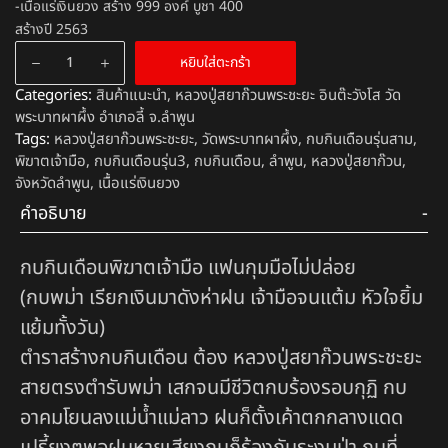
-เนื้อแร่เงินยวง สร้าง 999 องค์ บูชา 400
สร้างปี 2563
หยิบใส่ตะกร้า
Categories:
สินค้าแนะนำ
,
หลวงปู่สยาก๊วนพระชะยะ อินต๊ะวังโส วัด
พระบาทผาผึ้ง อำเภอลี้ จ.ลำพูน
Tags:
หลวงปู่สยาก๊วนพระชะยะ
,
วัดพระบาทผาผึ้ง
,
กบกินเดือนรุ่นสาม
,
พิฆาตเจ้ามือ
,
กบกินเดือนรุ่น3
,
กบกินเดือน
,
ลำพูน
,
หลวงปู่สยาก๊วน
,
จังหวัดลำพูน
,
เนื้อแร่เงินยวง
คำอธิบาย
กบกินเดือนพิฆาตเจ้ามือ แฟนกุมมือไม่ปล่อย
(กบพม่า เรียกเงินมาดังห่าฝน เจ้ามือจนแต้ม หัวใจยิ้ม
แย้มทั้งวัน)
ตำราสร้างกบกินเดือน ต้อง หลวงปู่สยาก๊วนพระชะยะ
สายตรงตำรับพม่า เสกจนมีชีวิตกบร้องรอบกุฏิ กบ
อาคมโยนลงแม่น้ำแม่ลาว ฝนก็ตั้งเค้าตกกลางแดด
เปรี้ยงๆพอฝนหายเสียงกบก็ร้องกันระงมป่า กบที่