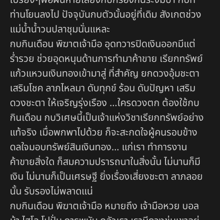
ท่านโยนลงไป ปัจจุบันกบตัวนั้นอยู่ที่เดิม สังเกตช่วง
แม่น้ำน้ำวนปลาชุมนั่นแหละ
กบกินเดือน พิฆาตเจ้ามือ อุดทวารปิดเงินออกมีแต่
ร่ำรวย ช่วยอุดหนุนด้านการทำมาค้าขาย เรียกทรัพย์
แก้วแหวนเงินทองเข้ามาสู่ ที่สำคัญ ยกดวงอุ้มชะตา
เสริมโชค ลาภไหลมา ดับทุกข์ ร้อน ดับปัญหา เสริม
ดวงชะตา ให้เจริญรุ่งเรือง …ใครดวงตก ต้องใช้กบ
กินเดือน กบวิเศษนี้เป็นเจ้าแห่งวิชาเรียกทรัพย์อย่าง
แท้จริง เมื่อพกพาไปด้วย ก็จะสะกดใจผู้คนรอบข้าง
ดลใจมอบทรัพย์สินเงินทอง… แก่เรา ทำการงาน
ค้าขายสิ่งใด ก็สมความปรารถนาในสิ่งนั้น ไม่นานก็มี
เงิน ไม่นานก็เป็นเศรษฐี ยิ่งเรื่องเสี่ยงชะตา ลาภลอย
นั้น รับรองไม่พลาดแน่
กบกินเดือน พิฆาตเจ้ามือ หมายถึง เจ้ามือหวย บอล