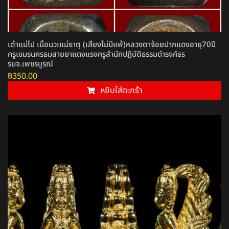
เต๋าแม่โป เนื้อนวะแม่ธาตุ (เสี่ยงไม่มีแพ้)หลวงตาจ้อยปากแดงอายุ70ปี
ครูเขมรนครธมสายยาแดงแรงครูสำนักปฏิบัติธรรมดำรงค์ธร
รมจ.เพชรบูรณ์
฿
350.00
หยิบใส่ตะกร้า