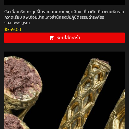
งั่ง เนื้อเทริดเทวฤทธิ์โบราณ เกศดาบชฎาเอียง เกี่ยวติดเกี่ยวตามฟันราบ
กวาดเรียบ ลพ.จ้อยปากแดงสำนักสงฆ์ปฏิบัติธรรมดำรงค์ธร
รมจ.เพชรบูรณ์
฿
359.00
หยิบใส่ตะกร้า