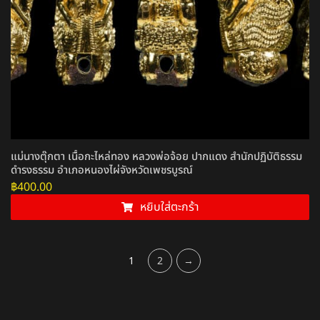
แม่นางตุ๊กตา เนื้อกะไหล่ทอง หลวงพ่อจ้อย ปากแดง สำนักปฏิบัติธรรม
ดำรงธรรม อำเภอหนองไผ่จังหวัดเพชรบูรณ์
฿
400.00
หยิบใส่ตะกร้า
1
2
→