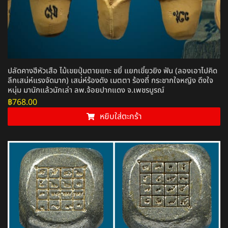
ปลัดคางฮีหัวเสือ ไม้เขยปุ่มตายแกะ ขยี้ แยกเขี้ยวยิง ฟัน (ลองเอาไปคิด
ลึกเสน่ห์แรงจัดมาก) เสน่ห์ร้องดัง เมตตา ร้องถี่ กระชากใจหญิง ดึงใจ
หนุ่ม มานักแล้วนักเล่า ลพ.จ้อยปากแดง จ.เพชรบูรณ์
฿
768.00
หยิบใส่ตะกร้า