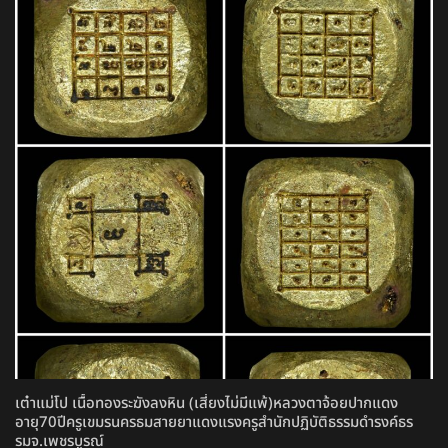
เต๋าแม่โป เนื้อทองระฆังลงหิน (เสี่ยงไม่มีแพ้)หลวงตาจ้อยปากแดง
อายุ70ปีครูเขมรนครธมสายยาแดงแรงครูสำนักปฏิบัติธรรมดำรงค์ธร
รมจ.เพชรบูรณ์