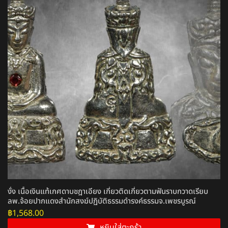
งั่ง เนื้อเงินแท้เกศดาบชฎาเอียง เกี่ยวติดเกี่ยวตามฟันราบกวาดเรียบ
ลพ.จ้อยปากแดงสำนักสงฆ์ปฏิบัติธรรมดำรงค์ธรรมจ.เพชรบูรณ์
฿
1,568.00
หยิบใส่ตะกร้า