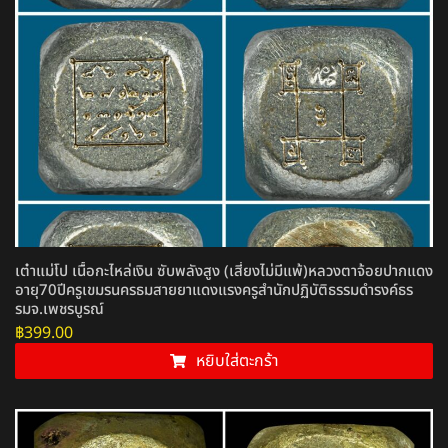
เต๋าแม่โป เนื้อกะไหล่เงิน ซับพลังสูง (เสี่ยงไม่มีแพ้)หลวงตาจ้อยปากแดง
อายุ70ปีครูเขมรนครธมสายยาแดงแรงครูสำนักปฏิบัติธรรมดำรงค์ธร
รมจ.เพชรบูรณ์
฿
399.00
หยิบใส่ตะกร้า