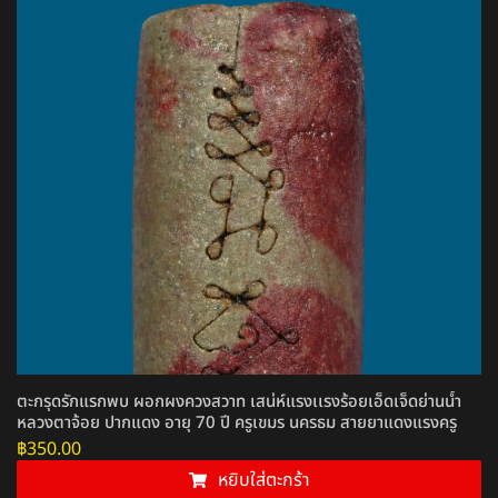
ตะกรุดรักแรกพบ ผอกผงควงสวาท เสน่ห์แรงเเรงร้อยเอ็ดเจ็ดย่านน้ำ
หลวงตาจ้อย ปากแดง อายุ 70 ปี ครูเขมร นครธม สายยาแดงแรงครู
฿
350.00
หยิบใส่ตะกร้า