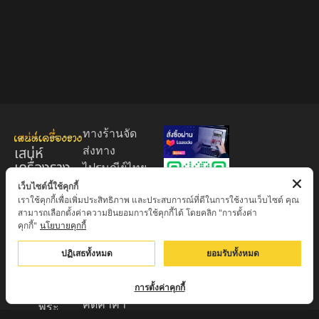
ทางร้านจัด
เสน่ห์
ส่งทาง
เครื่องราง
ไปรษณีย์ไทย
ของขลัง
EMS 60
เว็บไซต์นี้ใช้คุกกี้
เราใช้คุกกี้เพื่อเพิ่มประสิทธิภาพ และประสบการณ์ที่ดีในการใช้งานเว็บไซต์ คุณ
บาท (พระ
ศูนย์รวมพระ
สามารถเลือกตั้งค่าความยินยอมการใช้คุกกี้ได้ โดยคลิก "การตั้งค่า
บูชา
เครื่อง วัตถุ
คุกกี้"
นโยบายคุกกี้
+EMS100
มงคล พระ
บาท )
ปฏิเสธทั้งหมด
ยอมรับทั้งหมด
ใหม่
มีบริการเก็บ
เครื่องราง
เงินปลายทาง
การตั้งค่าคุกกี้
ของขลัง จาก
คิดค่าค่า
พระ