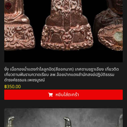
งั่ง เนื้อทองน้ำแดงกำไลลูกปัด(สีออกนาก) เกศดาบชฎาเอียง เกี่ยวติด
เกี่ยวตามฟันราบกวาดเรียบ ลพ.จ้อยปากแดงสำนักสงฆ์ปฏิบัติธรรม
ดำรงค์ธรรมจ.เพชรบูรณ์
฿
350.00
หยิบใส่ตะกร้า