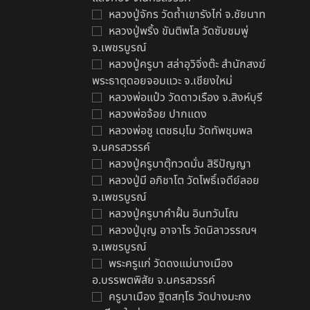
หลวงปู่จักร วัดถ้ำเขารังไก่ จ.ชัยนาท
หลวงปู่พริ้ง ขันติพโล วัดซับชมพู่
ท
จ.เพชรบูรณ์
แ
หลวงปู่ครูบา สล่าอุวิจิ่งต๊ะ สำนักสงฆ์
฿
พระธาตุดอยจอมแวะ จ.เชียงใหม่
หลวงพ่อแป๋ว วัดดาวเรือง จ.สิงห์บุรี
หลวงพ่อจ้อย ปากแดง
หลวงพ่อชู เตชธมฺโม วัดทัพชุมพล
จ.นครสวรรค์
หลวงปู่ครูบาตุ๊ทวดมั่น สิริปัญญา
หลวงปู่มี อภิชาโต วัดโพธิ์เจดีย์ลอย
จ.เพชรบูรณ์
หลวงปู่ครูบาคำฝั้น อินทวันโณ
หลวงปู่บุญ อาจาโร วัดนิลาวรรณฯ
จ.เพชรบูรณ์
พระครูแก่ วัดดงแม่นางเมือง
อ.บรรพตพิสัย จ.นครสวรรค์
ครูบาเมือง ฐิตสทฺโธ วัดปางมะกง