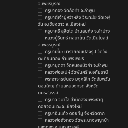
จ.เพชรบูรณ์
ครูบาทอง วัดก้อท่า จ.ลำพูน
ครูบาตุ๊เจ้าปู่หว่าหลิ่ง วิระทะโย วัดเวฬุ
ต
วัน อ.เชียงดาว จ.เชียงใหม่
จ
ครูบาศรี สุจิตโต บ้านสบก๋ง จ.ลำปาง
฿
หลวงปู่รินทร์ กลฺยาโณ วัดเนินโบสถ์
จ.เพชรบูรณ์
ครูบาเซี๊ยะ นารายณ์แปลงรูป วัดวัง
ตะเคียนทอง กำแพงเพชร
ครูบาบุดดา วัดหนองบัวคํา จ.ลําพูน
หลวงพ่อเสน่ห์ วัดพันศรี จ.อุทัยธานี
พระอาจารย์นอง มงฺคลิโก วัดอัมพวัน
ดอนใหญ่ ตำบลหนองกรด จังหวัด
นครสวรรค์
ครูบาวิ วิมาโล สำนักสงฆ์พระธาตุ
ดอยจอมแวะ จ.เชียงใหม่
ครูบาอินแก้ว ดอยทีมู จังหวัดตาก
หลวงพ่อถังทอง วัดพระนางพญาป่า
แสงทอง จ.นครสวรรค์