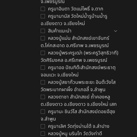
จ.เพชรบูรณ์
ครูบาอินตา วัดแม่โพธิ์ จ.ตาก
ครูบามานัส วัดใหม่น้ำรูบ้านน้ำรู
อ.เชียงดาว จ.เชียงใหม่
สินค้าแนะนำ
ก
หลวงปู่แม่น สำนักสงฆ์เขาจันทร์
ไ
ต.โค่กสะอาด อ.ศรีเทพ จ.เพชรบูรณ์
฿
หลวงปู่พระครูเฒ่า (พระครูวิสุทธิวาที)
วัดศิริมงคล อ.ศรีเทพ จ.เพชรบูรณ์
ครูบาออ ปัณฑิต๊ะสำนักสงฆ์พระธาตุ
จอมแวะ จ.เชียงใหม่
หลวงปู่สยาก๊วนพระชะยะ อินต๊ะวังโส
วัดพระบาทผาผึ้ง อำเภอลี้ จ.ลำพูน
หลวงตาชา สำนักสงฆ์ ถ้ำคองหลู
ต.เชียงดาว อ.เชียงดาว จ.เชียงใหม่ เสก
ครูบานะ ชินวํโส สำนักสงฆ์ดอยอีฮุย
จ.ลำพูน
ครูบาเลิศ วัดทุ่งม่านใต้ จ.ลำปาง
หลวงปู่หนู นรินโท วัดวังท่าดี