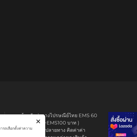
ทางร้านจัดส่งทางไปรษณีย์ไทย EMS 60
บาท (พระบูชา +EMS100 บาท )
มารถเลือกตั้งค่าความ
มีบริการเก็บเงินปลายทาง คิดค่าค่า