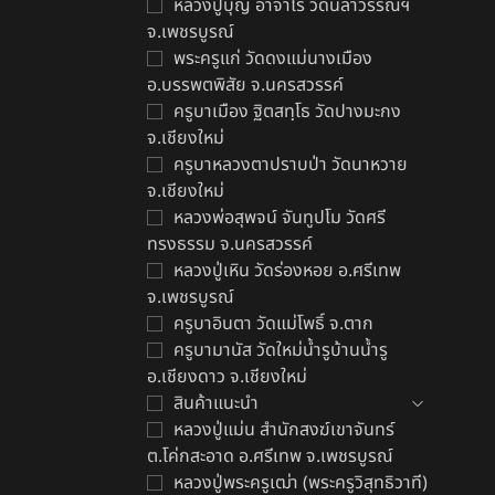
หลวงปู่บุญ อาจาโร วัดนิลาวรรณฯ
จ.เพชรบูรณ์
พระครูแก่ วัดดงแม่นางเมือง
อ.บรรพตพิสัย จ.นครสวรรค์
ครูบาเมือง ฐิตสทฺโธ วัดปางมะกง
ขุ
จ.เชียงใหม่
ห
ครูบาหลวงตาปราบป่า วัดนาหวาย
฿
จ.เชียงใหม่
หลวงพ่อสุพจน์ จันทูปโม วัดศรี
ทรงธรรม จ.นครสวรรค์
หลวงปู่เหิน วัดร่องหอย อ.ศรีเทพ
จ.เพชรบูรณ์
ครูบาอินตา วัดแม่โพธิ์ จ.ตาก
ครูบามานัส วัดใหม่น้ำรูบ้านน้ำรู
อ.เชียงดาว จ.เชียงใหม่
สินค้าแนะนำ
หลวงปู่แม่น สำนักสงฆ์เขาจันทร์
ต.โค่กสะอาด อ.ศรีเทพ จ.เพชรบูรณ์
หลวงปู่พระครูเฒ่า (พระครูวิสุทธิวาที)