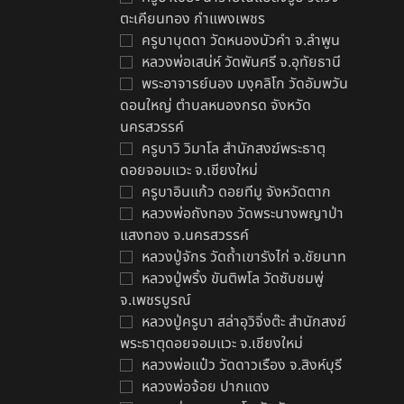
ตะเคียนทอง กำแพงเพชร
ครูบาบุดดา วัดหนองบัวคํา จ.ลําพูน
น
หลวงพ่อเสน่ห์ วัดพันศรี จ.อุทัยธานี
ก
พระอาจารย์นอง มงฺคลิโก วัดอัมพวัน
น
ดอนใหญ่ ตำบลหนองกรด จังหวัด
ว
นครสวรรค์
฿
ครูบาวิ วิมาโล สำนักสงฆ์พระธาตุ
ดอยจอมแวะ จ.เชียงใหม่
ครูบาอินแก้ว ดอยทีมู จังหวัดตาก
หลวงพ่อถังทอง วัดพระนางพญาป่า
แสงทอง จ.นครสวรรค์
หลวงปู่จักร วัดถ้ำเขารังไก่ จ.ชัยนาท
หลวงปู่พริ้ง ขันติพโล วัดซับชมพู่
จ.เพชรบูรณ์
หลวงปู่ครูบา สล่าอุวิจิ่งต๊ะ สำนักสงฆ์
พระธาตุดอยจอมแวะ จ.เชียงใหม่
หลวงพ่อแป๋ว วัดดาวเรือง จ.สิงห์บุรี
หลวงพ่อจ้อย ปากแดง