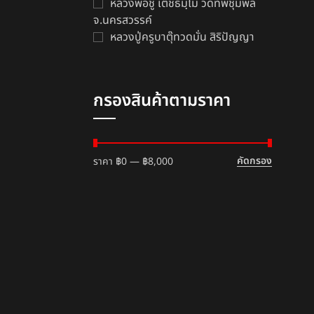
หลวงพ่อชู เตชธมฺโม วัดทัพชุมพล
จ.นครสวรรค์
หลวงปู่ครูบาตุ๊ทวดมั่น สิริปัญญา
น
ค
พ
฿
กรองสินค้าตามราคา
คัดกรอง
ราคา
฿0
—
฿8,000