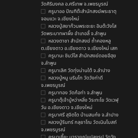
วัดศิริมงคล อ.ศรีเทพ จ.เพชรบูรณ์
ครูบาออ ปัณฑิต๊ะสำนักสงฆ์พระธาตุ
จอมแวะ จ.เชียงใหม่
หลวงปู่สยาก๊วนพระชะยะ อินต๊ะวังโส
น
วัดพระบาทผาผึ้ง อำเภอลี้ จ.ลำพูน
แ
หลวงตาชา สำนักสงฆ์ ถ้ำคองหลู
฿
ต.เชียงดาว อ.เชียงดาว จ.เชียงใหม่ เสก
ครูบานะ ชินวํโส สำนักสงฆ์ดอยอีฮุย
จ.ลำพูน
ครูบาเลิศ วัดทุ่งม่านใต้ จ.ลำปาง
หลวงปู่หนู นรินโท วัดวังท่าดี
จ.เพชรบูรณ์
ครูบาทอง วัดก้อท่า จ.ลำพูน
ครูบาตุ๊เจ้าปู่หว่าหลิ่ง วิระทะโย วัดเวฬุ
วัน อ.เชียงดาว จ.เชียงใหม่
ครูบาศรี สุจิตโต บ้านสบก๋ง จ.ลำปาง
หลวงปู่รินทร์ กลฺยาโณ วัดเนินโบสถ์
จ.เพชรบูรณ์
ครูบาเซี๊ยะ นารายณ์แปลงรูป วัดวัง