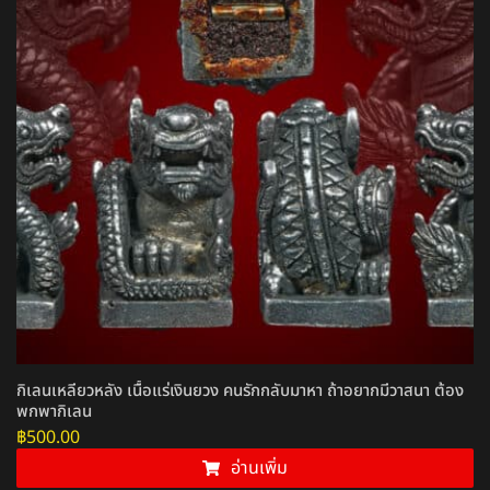
กิเลนเหลียวหลัง เนื้อแร่เงินยวง คนรักกลับมาหา ถ้าอยากมีวาสนา ต้อง
พกพากิเลน
฿
500.00
อ่านเพิ่ม