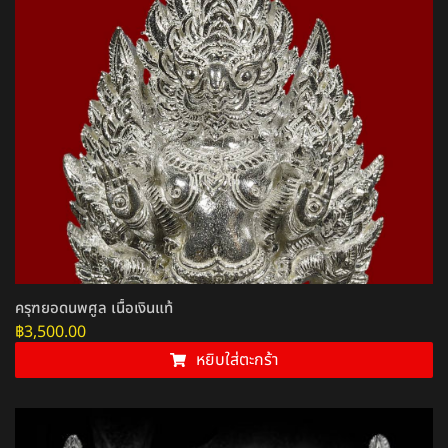
ครุฑยอดนพศูล เนื้อเงินแท้
฿
3,500.00
หยิบใส่ตะกร้า