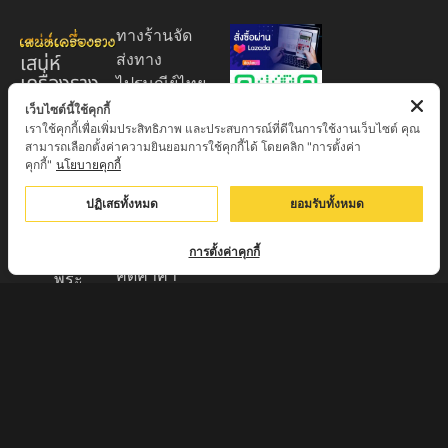
ทางร้านจัด
เสน่ห์
ส่งทาง
เครื่องราง
ไปรษณีย์ไทย
ของขลัง
EMS 60
เว็บไซต์นี้ใช้คุกกี้
เราใช้คุกกี้เพื่อเพิ่มประสิทธิภาพ และประสบการณ์ที่ดีในการใช้งานเว็บไซต์ คุณ
บาท (พระ
ศูนย์รวมพระ
สามารถเลือกตั้งค่าความยินยอมการใช้คุกกี้ได้ โดยคลิก "การตั้งค่า
บูชา
เครื่อง วัตถุ
คุกกี้"
นโยบายคุกกี้
+EMS100
มงคล พระ
บาท )
ปฏิเสธทั้งหมด
ยอมรับทั้งหมด
ใหม่
มีบริการเก็บ
เครื่องราง
เงินปลายทาง
การตั้งค่าคุกกี้
ของขลัง จาก
คิดค่าค่า
พระ
ธรรมเนียม
เกจิอาจารย์
3% จาก
ดังทั่วประเทศ
มูลค่าของ
รับประกัน
สินค้า
พระแท้จาก
ส่งของทุกวัน
วัด 100%
ตัดรอบทุก
กรุณา
17:00 ส่งไว