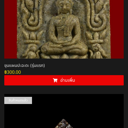
ขุนแผนปะฉะดะ (รุ่นแรก)
฿
300.00
อ่านเพิ่ม
สินค้าหมดแล้ว