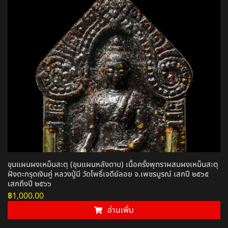
ขุนแผนผงเหม็นสะตุ (ขุนแผนหลังดาบ) เนื้อครั่งพุทราผสมผงเหม็นสะตุ
ฝังตะกรุดเงินคู่ หลวงปู่มี วัดโพธิ์เจดีย์ลอย จ.เพชรบูรณ์ เสกปี ๒๕๖๕
เสกถึงปี ๒๕๖๖
฿
1,000.00
อ่านเพิ่ม