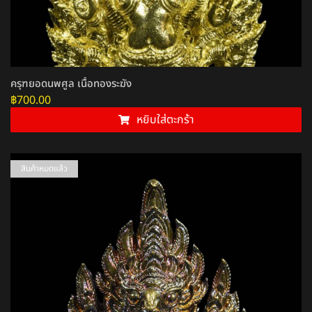
ครุฑยอดนพศูล เนื้อทองระฆัง
฿
700.00
หยิบใส่ตะกร้า
สินค้าหมดแล้ว