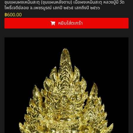
ขุนแผนผงเหม็นสะตุ (ขุนแผนหลังดาบ) เนื้อผงเหม็นสะตุ หลวงปู่มี วัด
โพธิ์เจดีย์ลอย จ.เพชรบูรณ์ เสกปี ๒๕๖๕ เสกถึงปี ๒๕๖๖
฿
600.00
หยิบใส่ตะกร้า