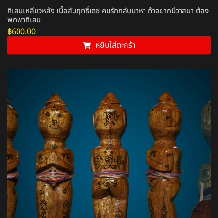
กิเลนเหลียวหลัง เนื้อสัมฤทธิ์เดช คนรักกลับมาหา ถ้าอยากมีวาสนา ต้อง
พกพากิเลน
฿
600.00
หยิบใส่ตะกร้า