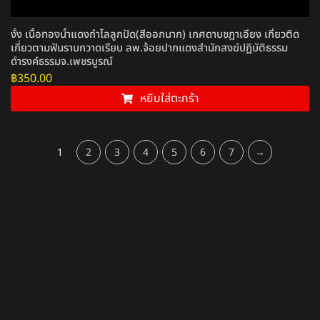
งั่ง เนื้อทองน้ำแดงกำไลลูกปัด(สีออกนาก) เกศดาบชฎาเอียง เกี่ยวติด
เกี่ยวตามฟันราบกวาดเรียบ ลพ.จ้อยปากแดงสำนักสงฆ์ปฏิบัติธรรม
ดำรงค์ธรรมจ.เพชรบูรณ์
฿
350.00
หยิบใส่ตะกร้า
1
2
3
4
5
6
7
→