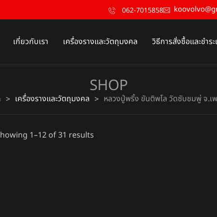
koovolvo@g
062-7015858
เกี่ยวกับเรา
เครื่องรางและวัตถุมงคล
วิธีการสั่งซื้อและชำระ
SHOP
ก
เครื่องรางและวัตถุมงคล
หลวงปู่พริ้ง ขันติพโล วัดซับชมพู่ จ.
>
>
howing 1–12 of 31 results