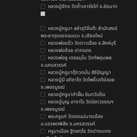
ป
หลวงปู่จักร วัดถ้ำเขารังไก่ จ.ชัยนาท
฿
หลวงปู่พริ้ง ขันติพโล วัดซับชมพู่
จ.เพชรบูรณ์
หลวงปู่ครูบา สล่าอุวิจิ่งต๊ะ สำนักสงฆ์
พระธาตุดอยจอมแวะ จ.เชียงใหม่
หลวงพ่อแป๋ว วัดดาวเรือง จ.สิงห์บุรี
หลวงพ่อจ้อย ปากแดง
หลวงพ่อชู เตชธมฺโม วัดทัพชุมพล
จ.นครสวรรค์
หลวงปู่ครูบาตุ๊ทวดมั่น สิริปัญญา
หลวงปู่มี อภิชาโต วัดโพธิ์เจดีย์ลอย
จ.เพชรบูรณ์
หลวงปู่ครูบาคำฝั้น อินทวันโณ
หลวงปู่บุญ อาจาโร วัดนิลาวรรณฯ
จ.เพชรบูรณ์
พระครูแก่ วัดดงแม่นางเมือง
ป
อ.บรรพตพิสัย จ.นครสวรรค์
฿
ครูบาเมือง ฐิตสทฺโธ วัดปางมะกง