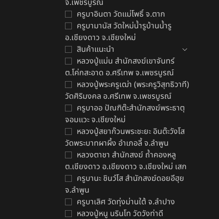
จ.เพชรบูรณ์
ครูบาอินตา วัดแม่โพธิ์ จ.ตาก
ครูบามานัส วัดใหม่น้ำรูบ้านน้ำรู
อ.เชียงดาว จ.เชียงใหม่
สินค้าแนะนำ
ด
หลวงปู่แม่น สำนักสงฆ์เขาจันทร์
฿
ต.โค่กสะอาด อ.ศรีเทพ จ.เพชรบูรณ์
หลวงปู่พระครูเฒ่า (พระครูวิสุทธิวาที)
วัดศิริมงคล อ.ศรีเทพ จ.เพชรบูรณ์
ครูบาออ ปัณฑิต๊ะสำนักสงฆ์พระธาตุ
จอมแวะ จ.เชียงใหม่
หลวงปู่สยาก๊วนพระชะยะ อินต๊ะวังโส
วัดพระบาทผาผึ้ง อำเภอลี้ จ.ลำพูน
หลวงตาชา สำนักสงฆ์ ถ้ำคองหลู
ต.เชียงดาว อ.เชียงดาว จ.เชียงใหม่ เสก
ครูบานะ ชินวํโส สำนักสงฆ์ดอยอีฮุย
จ.ลำพูน
ครูบาเลิศ วัดทุ่งม่านใต้ จ.ลำปาง
หลวงปู่หนู นรินโท วัดวังท่าดี