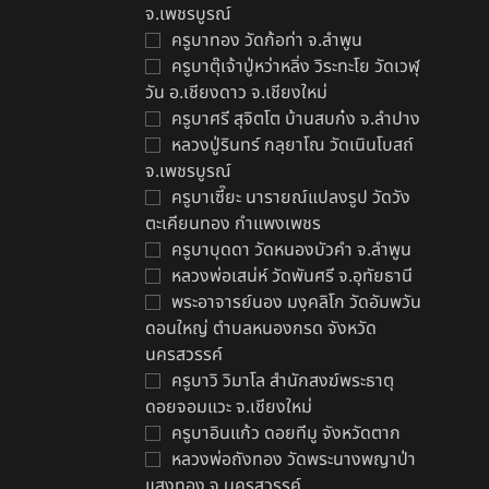
จ.เพชรบูรณ์
ครูบาทอง วัดก้อท่า จ.ลำพูน
ครูบาตุ๊เจ้าปู่หว่าหลิ่ง วิระทะโย วัดเวฬุ
ต
วัน อ.เชียงดาว จ.เชียงใหม่
฿
ครูบาศรี สุจิตโต บ้านสบก๋ง จ.ลำปาง
หลวงปู่รินทร์ กลฺยาโณ วัดเนินโบสถ์
จ.เพชรบูรณ์
ครูบาเซี๊ยะ นารายณ์แปลงรูป วัดวัง
ตะเคียนทอง กำแพงเพชร
ครูบาบุดดา วัดหนองบัวคํา จ.ลําพูน
หลวงพ่อเสน่ห์ วัดพันศรี จ.อุทัยธานี
พระอาจารย์นอง มงฺคลิโก วัดอัมพวัน
ดอนใหญ่ ตำบลหนองกรด จังหวัด
นครสวรรค์
ครูบาวิ วิมาโล สำนักสงฆ์พระธาตุ
ดอยจอมแวะ จ.เชียงใหม่
ครูบาอินแก้ว ดอยทีมู จังหวัดตาก
หลวงพ่อถังทอง วัดพระนางพญาป่า
แสงทอง จ.นครสวรรค์