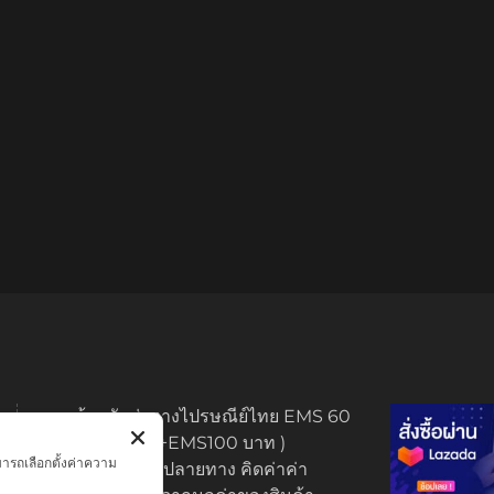
ทางร้านจัดส่งทางไปรษณีย์ไทย EMS 60
บาท (พระบูชา +EMS100 บาท )
มารถเลือกตั้งค่าความ
มีบริการเก็บเงินปลายทาง คิดค่าค่า