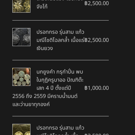
฿
2,500.00
จังโก้
ปรอทกรอ รุ่นสาม แก้ว
มณีโชติโฉลกล้ำ เนื้อแร่
฿
2,500.00
เงินยวง
นกยูงคำ กรุกำปั่น พบ
ในกุฎิครูบาออ ปัณฑิต๊ะ
เสก 4 ปี ตั้งแต่ปี
฿
1,000.00
2556 ถึง 2559 มีคราบน้ำมนต์
และว่านยาทุกองค์
ปรอทกรอ รุ่นสาม แก้ว