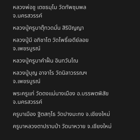
หลวงพ่อชู เตชธมฺโม วัดทัพชุมพล
จ.นครสวรรค์
หลวงปู่ครูบาตุ๊ทวดมั่น สิริปัญญา
หลวงปู่มี อภิชาโต วัดโพธิ์เจดีย์ลอย
จ.เพชรบูรณ์
หลวงปู่ครูบาคำฝั้น อินทวันโณ
หลวงปู่บุญ อาจาโร วัดนิลาวรรณฯ
จ.เพชรบูรณ์
พระครูแก่ วัดดงแม่นางเมือง อ.บรรพตพิสัย
จ.นครสวรรค์
ครูบาเมือง ฐิตสทฺโธ วัดปางมะกง จ.เชียงใหม่
ครูบาหลวงตาปราบป่า วัดนาหวาย จ.เชียงใหม่