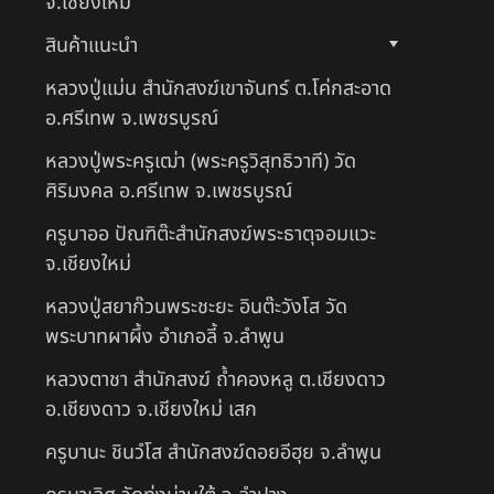
จ.เชียงใหม่
สินค้าแนะนำ
หลวงปู่แม่น สำนักสงฆ์เขาจันทร์ ต.โค่กสะอาด
อ.ศรีเทพ จ.เพชรบูรณ์
หลวงปู่พระครูเฒ่า (พระครูวิสุทธิวาที) วัด
ศิริมงคล อ.ศรีเทพ จ.เพชรบูรณ์
ครูบาออ ปัณฑิต๊ะสำนักสงฆ์พระธาตุจอมแวะ
จ.เชียงใหม่
หลวงปู่สยาก๊วนพระชะยะ อินต๊ะวังโส วัด
พระบาทผาผึ้ง อำเภอลี้ จ.ลำพูน
หลวงตาชา สำนักสงฆ์ ถ้ำคองหลู ต.เชียงดาว
อ.เชียงดาว จ.เชียงใหม่ เสก
ครูบานะ ชินวํโส สำนักสงฆ์ดอยอีฮุย จ.ลำพูน