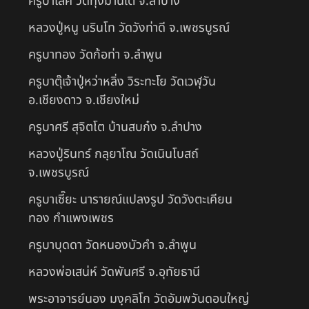
ครูบาเลิศ วัดทุ่งม่านใต้ จ.ลำปาง
หลวงปู่หนู นรินโท วัดวังท่าดี จ.เพชรบูรณ์
ครูบาทอง วัดก้อท่า จ.ลำพูน
ครูบาตุ๊เจ้าปู่หว่าหลิ่ง วิระทะโย วัดเวฬุวัน
อ.เชียงดาว จ.เชียงใหม่
ครูบาศรี สุจิตโต บ้านสบก๋ง จ.ลำปาง
หลวงปู่รินทร์ กลฺยาโณ วัดเนินโบสถ์
จ.เพชรบูรณ์
ครูบาเซี๊ยะ นารายณ์แปลงรูป วัดวังตะเคียน
ทอง กำแพงเพชร
ครูบาบุดดา วัดหนองบัวคํา จ.ลําพูน
หลวงพ่อเสน่ห์ วัดพันศรี จ.อุทัยธานี
พระอาจารย์นอง มงฺคลิโก วัดอัมพวันดอนใหญ่