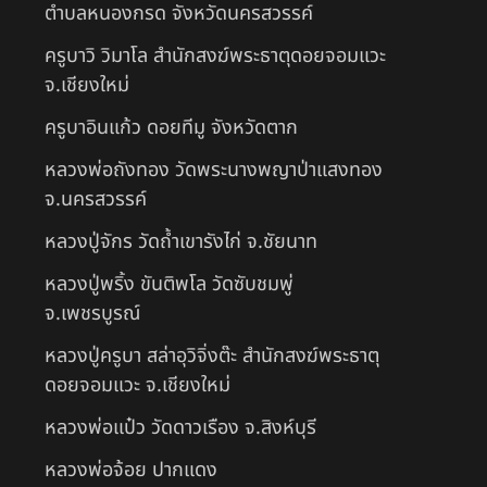
ตำบลหนองกรด จังหวัดนครสวรรค์
ครูบาวิ วิมาโล สำนักสงฆ์พระธาตุดอยจอมแวะ
จ.เชียงใหม่
ครูบาอินแก้ว ดอยทีมู จังหวัดตาก
หลวงพ่อถังทอง วัดพระนางพญาป่าแสงทอง
จ.นครสวรรค์
หลวงปู่จักร วัดถ้ำเขารังไก่ จ.ชัยนาท
หลวงปู่พริ้ง ขันติพโล วัดซับชมพู่
จ.เพชรบูรณ์
หลวงปู่ครูบา สล่าอุวิจิ่งต๊ะ สำนักสงฆ์พระธาตุ
ดอยจอมแวะ จ.เชียงใหม่
หลวงพ่อแป๋ว วัดดาวเรือง จ.สิงห์บุรี
หลวงพ่อจ้อย ปากแดง