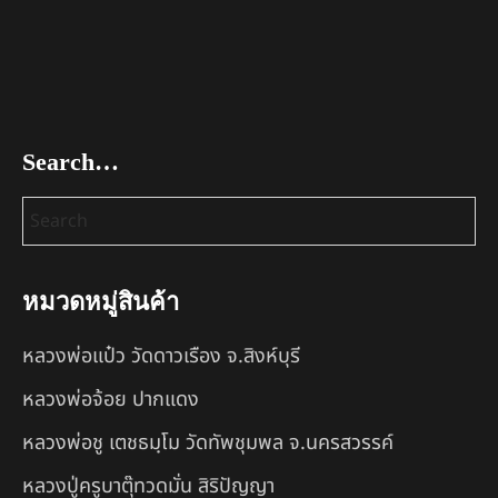
Search…
หมวดหมู่สินค้า
หลวงพ่อแป๋ว วัดดาวเรือง จ.สิงห์บุรี
หลวงพ่อจ้อย ปากแดง
หลวงพ่อชู เตชธมฺโม วัดทัพชุมพล จ.นครสวรรค์
หลวงปู่ครูบาตุ๊ทวดมั่น สิริปัญญา