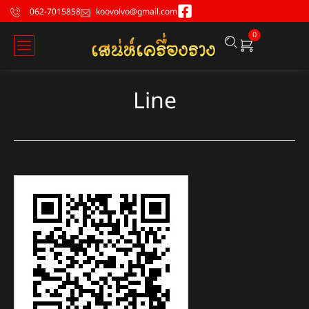
062-7015858
koovolvo@gmail.com
0
Line