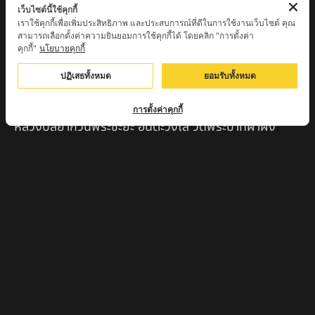
หลวงปู่แม่น สำนักสงฆ์เขาจันทร์ ต.โค่กสะอาด อ.ศรีเทพ
เว็บไซต์นี้ใช้คุกกี้
จ.เพชรบูรณ์
เราใช้คุกกี้เพื่อเพิ่มประสิทธิภาพ และประสบการณ์ที่ดีในการใช้งานเว็บไซต์ คุณ
สามารถเลือกตั้งค่าความยินยอมการใช้คุกกี้ได้ โดยคลิก "การตั้งค่า
คุกกี้"
นโยบายคุกกี้
หลวงปู่พระครูเฒ่า (พระครูวิสุทธิวาที) วัดศิริมงคล
อ.ศรีเทพ จ.เพชรบูรณ์
ปฏิเสธทั้งหมด
ยอมรับทั้งหมด
ครูบาออ ปัณฑิต๊ะสำนักสงฆ์พระธาตุจอมแวะ จ.เชียงใหม่
การตั้งค่าคุกกี้
หลวงปู่สยาก๊วนพระชะยะ อินต๊ะวังโส วัดพระบาทผาผึ้ง
อำเภอลี้ จ.ลำพูน
หลวงตาชา สำนักสงฆ์ ถ้ำคองหลู ต.เชียงดาว อ.เชียงดาว
จ.เชียงใหม่ เสก
ครูบานะ ชินวํโส สำนักสงฆ์ดอยอีฮุย จ.ลำพูน
ครูบาเลิศ วัดทุ่งม่านใต้ จ.ลำปาง
หลวงปู่หนู นรินโท วัดวังท่าดี จ.เพชรบูรณ์
ครูบาทอง วัดก้อท่า จ.ลำพูน