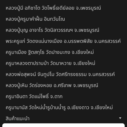
หลวงปู่มี อภิชาโต วัดโพธิ์เจดีย์ลอย จ.เพชรบูรณ์
หลวงปู่ครูบาคำฝั้น อินทวันโณ
หลวงปู่บุญ อาจาโร วัดนิลาวรรณฯ จ.เพชรบูรณ์
พระครูแก่ วัดดงแม่นางเมือง อ.บรรพตพิสัย จ.นครสวรรค์
ครูบาเมือง ฐิตสทฺโธ วัดปางมะกง จ.เชียงใหม่
ครูบาหลวงตาปราบป่า วัดนาหวาย จ.เชียงใหม่
หลวงพ่อสุพจน์ จันทูปโม วัดศรีทรงธรรม จ.นครสวรรค์
หลวงปู่เหิน วัดร่องหอย อ.ศรีเทพ จ.เพชรบูรณ์
ครูบาอินตา วัดแม่โพธิ์ จ.ตาก
ครูบามานัส วัดใหม่น้ำรูบ้านน้ำรู อ.เชียงดาว จ.เชียงใหม่
สินค้าแนะนำ