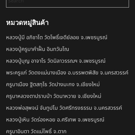
หมวดหมู่สินค้า
หลวงปู่มี อภิชาโต วัดโพธิ์เจดีย์ลอย จ.เพชรบูรณ์
หลวงปู่ครูบาคำฝั้น อินทวันโณ
หลวงปู่บุญ อาจาโร วัดนิลาวรรณฯ จ.เพชรบูรณ์
พระครูแก่ วัดดงแม่นางเมือง อ.บรรพตพิสัย จ.นครสวรรค์
ครูบาเมือง ฐิตสทฺโธ วัดปางมะกง จ.เชียงใหม่
ครูบาหลวงตาปราบป่า วัดนาหวาย จ.เชียงใหม่
หลวงพ่อสุพจน์ จันทูปโม วัดศรีทรงธรรม จ.นครสวรรค์
หลวงปู่เหิน วัดร่องหอย อ.ศรีเทพ จ.เพชรบูรณ์
ครูบาอินตา วัดแม่โพธิ์ จ.ตาก