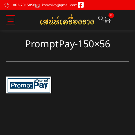
062-7015858
koovolvo@gmail.com
0
PromptPay-150×56