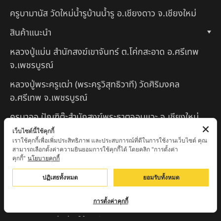
ครูบามานัส วัดใหม่น้ำรูบ้านน้ำรู อ.เชียงดาว จ.เชียงใหม่
สินค้าแนะนำ
หลวงปู่แม่น สำนักสงฆ์เขาจันทร์ ต.โค่กสะอาด อ.ศรีเทพ
จ.เพชรบูรณ์
หลวงปู่พระครูเฒ่า (พระครูวิสุทธิวาที) วัดศิริมงคล
อ.ศรีเทพ จ.เพชรบูรณ์
ครูบาออ ปัณฑิต๊ะสำนักสงฆ์พระธาตุจอมแวะ จ.เชียงใหม่
เว็บไซต์นี้ใช้คุกกี้
หลวงปู่สยาก๊วนพระชะยะ อินต๊ะวังโส วัดพระบาทผาผึ้ง
เราใช้คุกกี้เพื่อเพิ่มประสิทธิภาพ และประสบการณ์ที่ดีในการใช้งานเว็บไซต์ คุณ
อำเภอลี้ จ.ลำพูน
สามารถเลือกตั้งค่าความยินยอมการใช้คุกกี้ได้ โดยคลิก "การตั้งค่า
คุกกี้"
นโยบายคุกกี้
หลวงตาชา สำนักสงฆ์ ถ้ำคองหลู ต.เชียงดาว อ.เชียงดาว
ปฏิเสธทั้งหมด
ยอมรับทั้งหมด
จ.เชียงใหม่ เสก
ครูบานะ ชินวํโส สำนักสงฆ์ดอยอีฮุย จ.ลำพูน
การตั้งค่าคุกกี้
ครูบาเลิศ วัดทุ่งม่านใต้ จ.ลำปาง