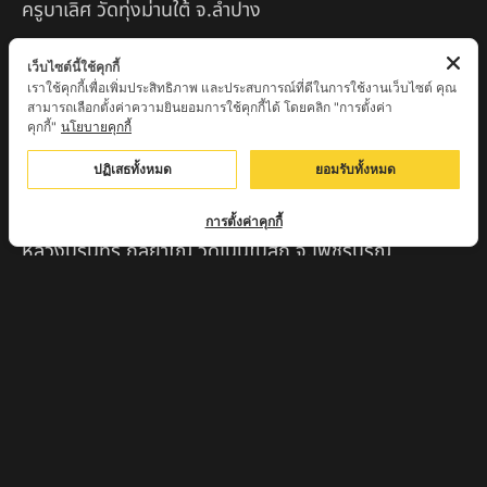
ครูบาเลิศ วัดทุ่งม่านใต้ จ.ลำปาง
หลวงปู่หนู นรินโท วัดวังท่าดี จ.เพชรบูรณ์
เว็บไซต์นี้ใช้คุกกี้
เราใช้คุกกี้เพื่อเพิ่มประสิทธิภาพ และประสบการณ์ที่ดีในการใช้งานเว็บไซต์ คุณ
ครูบาทอง วัดก้อท่า จ.ลำพูน
สามารถเลือกตั้งค่าความยินยอมการใช้คุกกี้ได้ โดยคลิก "การตั้งค่า
คุกกี้"
นโยบายคุกกี้
ครูบาตุ๊เจ้าปู่หว่าหลิ่ง วิระทะโย วัดเวฬุวัน อ.เชียงดาว
จ.เชียงใหม่
ปฏิเสธทั้งหมด
ยอมรับทั้งหมด
ครูบาศรี สุจิตโต บ้านสบก๋ง จ.ลำปาง
การตั้งค่าคุกกี้
หลวงปู่รินทร์ กลฺยาโณ วัดเนินโบสถ์ จ.เพชรบูรณ์
ครูบาเซี๊ยะ นารายณ์แปลงรูป วัดวังตะเคียนทอง
กำแพงเพชร
ครูบาบุดดา วัดหนองบัวคํา จ.ลําพูน
หลวงพ่อเสน่ห์ วัดพันศรี จ.อุทัยธานี
พระอาจารย์นอง มงฺคลิโก วัดอัมพวันดอนใหญ่ ตำบลหนอง
กรด จังหวัดนครสวรรค์