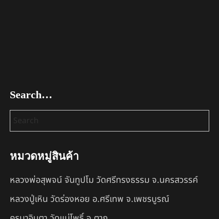
Search…
หมวดหมู่สินค้า
หลวงพ่อสุพจน์ จันทูปโม วัดศรีทรงธรรม จ.นครสวรรค์
หลวงปู่เหิน วัดร่องหอย อ.ศรีเทพ จ.เพชรบูรณ์
ครูบาอินตา วัดแม่โพธิ์ จ.ตาก