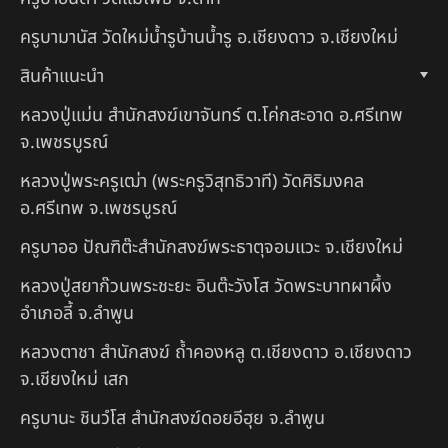
ครูบามานัส วัดใหม่น้ำรูบ้านน้ำรู อ.เชียงดาว จ.เชียงใหม่
สินค้าแนะนำ
หลวงปู่แม่น สำนักสงฆ์เขาจันทร์ ต.โค่กสะอาด อ.ศรีเทพ
จ.เพชรบูรณ์
หลวงปู่พระครูเฒ่า (พระครูวิสุทธิวาที) วัดศิริมงคล
อ.ศรีเทพ จ.เพชรบูรณ์
ครูบาออ ปัณฑิต๊ะสำนักสงฆ์พระธาตุจอมแวะ จ.เชียงใหม่
หลวงปู่สยาก๊วนพระชะยะ อินต๊ะวังโส วัดพระบาทผาผึ้ง
อำเภอลี้ จ.ลำพูน
หลวงตาชา สำนักสงฆ์ ถ้ำคองหลู ต.เชียงดาว อ.เชียงดาว
จ.เชียงใหม่ เสก
ครูบานะ ชินวํโส สำนักสงฆ์ดอยอีฮุย จ.ลำพูน