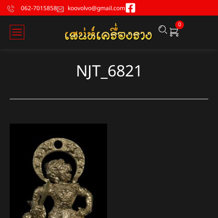
062-7015858
koovolvo@gmail.com
0
NJT_6821