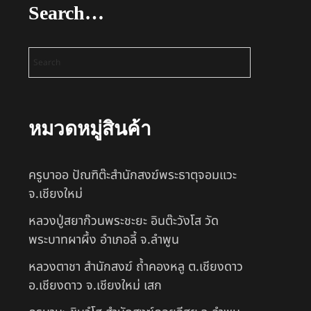
Search…
หมวดหมู่สินค้า
ครูบาออ ปัณฑิต๊ะสำนักสงฆ์พระธาตุจอมแวะ
จ.เชียงใหม่
หลวงปู่สยาก๊วนพระชะยะ อินต๊ะวังโส วัด
พระบาทผาผึ้ง อำเภอลี้ จ.ลำพูน
หลวงตาชา สำนักสงฆ์ ถ้ำคองหลู ต.เชียงดาว
อ.เชียงดาว จ.เชียงใหม่ เสก