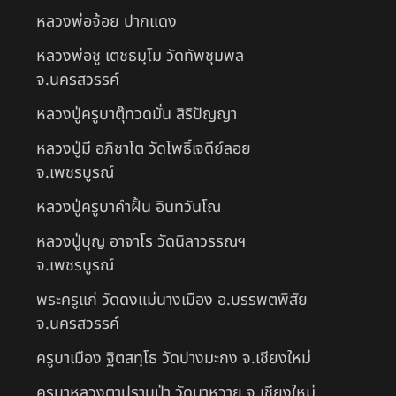
หลวงพ่อจ้อย ปากแดง
หลวงพ่อชู เตชธมฺโม วัดทัพชุมพล
จ.นครสวรรค์
หลวงปู่ครูบาตุ๊ทวดมั่น สิริปัญญา
หลวงปู่มี อภิชาโต วัดโพธิ์เจดีย์ลอย
จ.เพชรบูรณ์
หลวงปู่ครูบาคำฝั้น อินทวันโณ
หลวงปู่บุญ อาจาโร วัดนิลาวรรณฯ
จ.เพชรบูรณ์
พระครูแก่ วัดดงแม่นางเมือง อ.บรรพตพิสัย
จ.นครสวรรค์
ครูบาเมือง ฐิตสทฺโธ วัดปางมะกง จ.เชียงใหม่
ครูบาหลวงตาปราบป่า วัดนาหวาย จ.เชียงใหม่