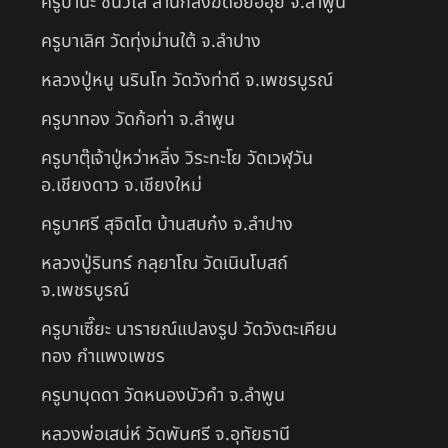
ครูบานะ ชินวํโส สำนักสงฆ์ดอยอีฮุย จ.ลำพูน
ครูบาเลิศ วัดทุ่งม่านใต้ จ.ลำปาง
หลวงปู่หนู นรินโท วัดวังท่าดี จ.เพชรบูรณ์
ครูบาทอง วัดก้อท่า จ.ลำพูน
ครูบาตุ๊เจ้าปู่หว่าหลิ่ง วิระทะโย วัดเวฬุวัน
อ.เชียงดาว จ.เชียงใหม่
ครูบาศรี สุจิตโต บ้านสบก๋ง จ.ลำปาง
หลวงปู่รินทร์ กลฺยาโณ วัดเนินโบสถ์
จ.เพชรบูรณ์
ครูบาเซี๊ยะ นารายณ์แปลงรูป วัดวังตะเคียน
ทอง กำแพงเพชร
ครูบาบุดดา วัดหนองบัวคํา จ.ลําพูน
หลวงพ่อเสน่ห์ วัดพันศรี จ.อุทัยธานี