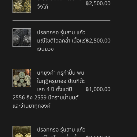
฿
2,500.00
จังโก้
ปรอทกรอ รุ่นสาม แก้ว
มณีโชติโฉลกล้ำ เนื้อแร่
฿
2,500.00
เงินยวง
นกยูงคำ กรุกำปั่น พบ
ในกุฎิครูบาออ ปัณฑิต๊ะ
เสก 4 ปี ตั้งแต่ปี
฿
1,000.00
2556 ถึง 2559 มีคราบน้ำมนต์
และว่านยาทุกองค์
ปรอทกรอ รุ่นสาม แก้ว