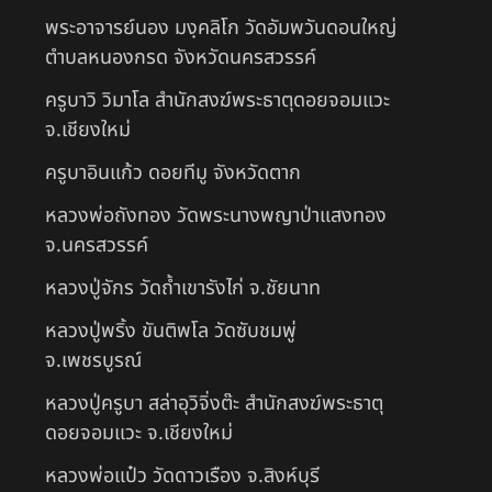
พระอาจารย์นอง มงฺคลิโก วัดอัมพวันดอนใหญ่
ตำบลหนองกรด จังหวัดนครสวรรค์
ครูบาวิ วิมาโล สำนักสงฆ์พระธาตุดอยจอมแวะ
จ.เชียงใหม่
ครูบาอินแก้ว ดอยทีมู จังหวัดตาก
หลวงพ่อถังทอง วัดพระนางพญาป่าแสงทอง
จ.นครสวรรค์
หลวงปู่จักร วัดถ้ำเขารังไก่ จ.ชัยนาท
หลวงปู่พริ้ง ขันติพโล วัดซับชมพู่
จ.เพชรบูรณ์
หลวงปู่ครูบา สล่าอุวิจิ่งต๊ะ สำนักสงฆ์พระธาตุ
ดอยจอมแวะ จ.เชียงใหม่
หลวงพ่อแป๋ว วัดดาวเรือง จ.สิงห์บุรี