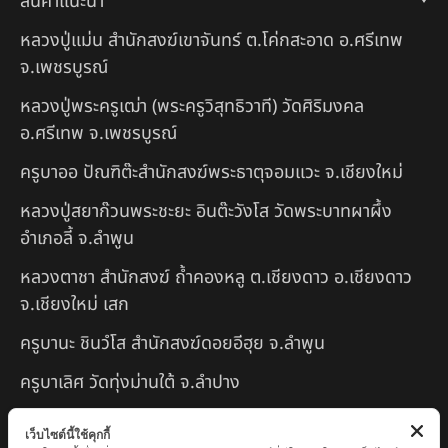
สินค้าแนะนำ
หลวงปู่แม่น สำนักสงฆ์เขาจันทร์ ต.โค่กสะอาด อ.ศรีเทพ
จ.เพชรบูรณ์
หลวงปู่พระครูเฒ่า (พระครูวิสุทธิวาที) วัดศิริมงคล
อ.ศรีเทพ จ.เพชรบูรณ์
ครูบาออ ปัณฑิต๊ะสำนักสงฆ์พระธาตุจอมแวะ จ.เชียงใหม่
หลวงปู่สยาก๊วนพระชะยะ อินต๊ะวังโส วัดพระบาทผาผึ้ง
อำเภอลี้ จ.ลำพูน
หลวงตาชา สำนักสงฆ์ ถ้ำคองหลู ต.เชียงดาว อ.เชียงดาว
จ.เชียงใหม่ เสก
ครูบานะ ชินวํโส สำนักสงฆ์ดอยอีฮุย จ.ลำพูน
ครูบาเลิศ วัดทุ่งม่านใต้ จ.ลำปาง
หลวงปู่หนู นรินโท วัดวังท่าดี จ.เพชรบูรณ์
เว็บไซต์นี้ใช้คุกกี้