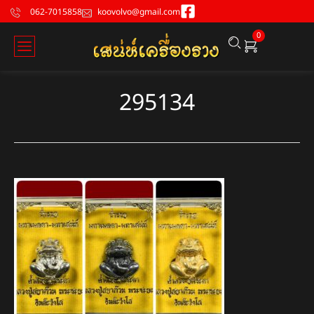
062-7015858
koovolvo@gmail.com
0
295134