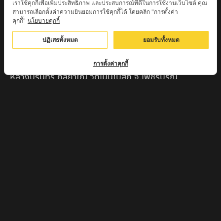
เราใช้คุกกี้เพื่อเพิ่มประสิทธิภาพ และประสบการณ์ที่ดีในการใช้งานเว็บไซต์ คุณ
ครูบาทอง วัดก้อท่า จ.ลำพูน
สามารถเลือกตั้งค่าความยินยอมการใช้คุกกี้ได้ โดยคลิก "การตั้งค่า
คุกกี้"
นโยบายคุกกี้
ครูบาตุ๊เจ้าปู่หว่าหลิ่ง วิระทะโย วัดเวฬุวัน อ.เชียงดาว
จ.เชียงใหม่
ปฏิเสธทั้งหมด
ยอมรับทั้งหมด
ครูบาศรี สุจิตโต บ้านสบก๋ง จ.ลำปาง
การตั้งค่าคุกกี้
หลวงปู่รินทร์ กลฺยาโณ วัดเนินโบสถ์ จ.เพชรบูรณ์
ครูบาเซี๊ยะ นารายณ์แปลงรูป วัดวังตะเคียนทอง
กำแพงเพชร
ครูบาบุดดา วัดหนองบัวคํา จ.ลําพูน
หลวงพ่อเสน่ห์ วัดพันศรี จ.อุทัยธานี
พระอาจารย์นอง มงฺคลิโก วัดอัมพวันดอนใหญ่ ตำบลหนอง
กรด จังหวัดนครสวรรค์
ครูบาวิ วิมาโล สำนักสงฆ์พระธาตุดอยจอมแวะ จ.เชียงใหม่
ครูบาอินแก้ว ดอยทีมู จังหวัดตาก