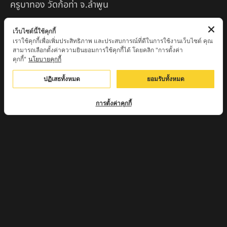
ครูบาทอง วัดก้อท่า จ.ลำพูน
ครูบาตุ๊เจ้าปู่หว่าหลิ่ง วิระทะโย วัดเวฬุวัน อ.เชียงดาว
เว็บไซต์นี้ใช้คุกกี้
จ.เชียงใหม่
เราใช้คุกกี้เพื่อเพิ่มประสิทธิภาพ และประสบการณ์ที่ดีในการใช้งานเว็บไซต์ คุณ
สามารถเลือกตั้งค่าความยินยอมการใช้คุกกี้ได้ โดยคลิก "การตั้งค่า
ครูบาศรี สุจิตโต บ้านสบก๋ง จ.ลำปาง
คุกกี้"
นโยบายคุกกี้
หลวงปู่รินทร์ กลฺยาโณ วัดเนินโบสถ์ จ.เพชรบูรณ์
ปฏิเสธทั้งหมด
ยอมรับทั้งหมด
ครูบาเซี๊ยะ นารายณ์แปลงรูป วัดวังตะเคียนทอง
การตั้งค่าคุกกี้
กำแพงเพชร
ครูบาบุดดา วัดหนองบัวคํา จ.ลําพูน
หลวงพ่อเสน่ห์ วัดพันศรี จ.อุทัยธานี
พระอาจารย์นอง มงฺคลิโก วัดอัมพวันดอนใหญ่ ตำบลหนอง
กรด จังหวัดนครสวรรค์
ครูบาวิ วิมาโล สำนักสงฆ์พระธาตุดอยจอมแวะ จ.เชียงใหม่
ครูบาอินแก้ว ดอยทีมู จังหวัดตาก