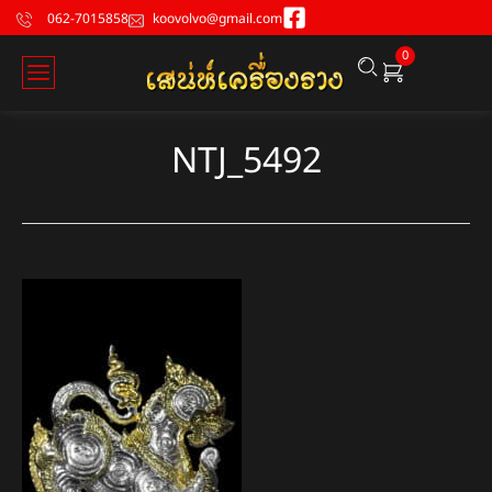
062-7015858
koovolvo@gmail.com
0
NTJ_5492