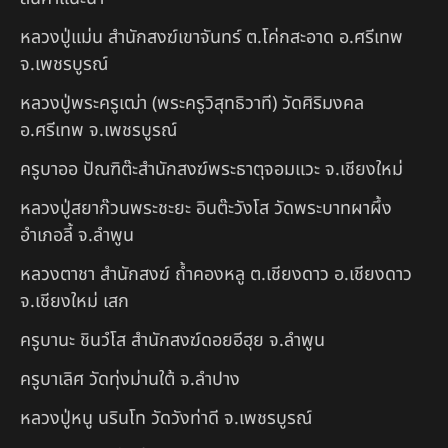
หลวงปู่แม่น สำนักสงฆ์เขาจันทร์ ต.โค่กสะอาด อ.ศรีเทพ
จ.เพชรบูรณ์
หลวงปู่พระครูเฒ่า (พระครูวิสุทธิวาที) วัดศิริมงคล
อ.ศรีเทพ จ.เพชรบูรณ์
ครูบาออ ปัณฑิต๊ะสำนักสงฆ์พระธาตุจอมแวะ จ.เชียงใหม่
หลวงปู่สยาก๊วนพระชะยะ อินต๊ะวังโส วัดพระบาทผาผึ้ง
อำเภอลี้ จ.ลำพูน
หลวงตาชา สำนักสงฆ์ ถ้ำคองหลู ต.เชียงดาว อ.เชียงดาว
จ.เชียงใหม่ เสก
ครูบานะ ชินวํโส สำนักสงฆ์ดอยอีฮุย จ.ลำพูน
ครูบาเลิศ วัดทุ่งม่านใต้ จ.ลำปาง
หลวงปู่หนู นรินโท วัดวังท่าดี จ.เพชรบูรณ์