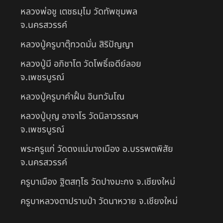
หลวงพ่อชู เตชธมฺโม วัดทัพชุมพล
จ.นครสวรรค์
หลวงปู่ครูบาตุ๊ทวดมั่น สิริปัญญา
หลวงปู่มี อภิชาโต วัดโพธิ์เจดีย์ลอย
จ.เพชรบูรณ์
หลวงปู่ครูบาคำฝั้น อินทวันโณ
หลวงปู่บุญ อาจาโร วัดนิลาวรรณฯ
จ.เพชรบูรณ์
พระครูแก่ วัดดงแม่นางเมือง อ.บรรพตพิสัย
จ.นครสวรรค์
ครูบาเมือง ฐิตสทฺโธ วัดปางมะกง จ.เชียงใหม่
ครูบาหลวงตาปราบป่า วัดนาหวาย จ.เชียงใหม่