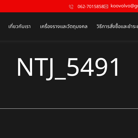
koovolvo@g
062-7015858
เกี่ยวกับเรา
เครื่องรางและวัตถุมงคล
วิธีการสั่งซื้อและชำระ
NTJ_5491