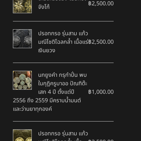
฿
2,500.00
จังโก้
ปรอทกรอ รุ่นสาม แก้ว
มณีโชติโฉลกล้ำ เนื้อแร่
฿
2,500.00
เงินยวง
นกยูงคำ กรุกำปั่น พบ
ในกุฎิครูบาออ ปัณฑิต๊ะ
เสก 4 ปี ตั้งแต่ปี
฿
1,000.00
2556 ถึง 2559 มีคราบน้ำมนต์
และว่านยาทุกองค์
ปรอทกรอ รุ่นสาม แก้ว