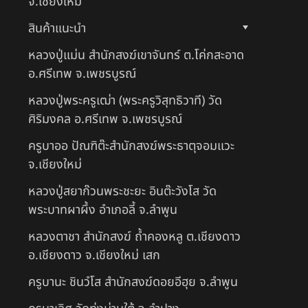
จ.เชียงใหม่
สินค้าแนะนำ
หลวงปู่แม่น สำนักสงฆ์เขาจันทร์ ต.โค่กสะอาด
อ.ศรีเทพ จ.เพชรบูรณ์
หลวงปู่พระครูเฒ่า (พระครูวิสุทธิวาที) วัด
ศิริมงคล อ.ศรีเทพ จ.เพชรบูรณ์
ครูบาออ ปัณฑิต๊ะสำนักสงฆ์พระธาตุจอมแวะ
จ.เชียงใหม่
หลวงปู่สยาก๊วนพระชะยะ อินต๊ะวังโส วัด
พระบาทผาผึ้ง อำเภอลี้ จ.ลำพูน
หลวงตาชา สำนักสงฆ์ ถ้ำคองหลู ต.เชียงดาว
อ.เชียงดาว จ.เชียงใหม่ เสก
ครูบานะ ชินวํโส สำนักสงฆ์ดอยอีฮุย จ.ลำพูน