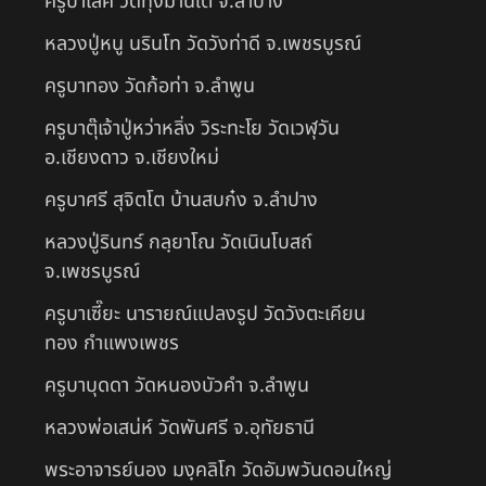
ครูบาเลิศ วัดทุ่งม่านใต้ จ.ลำปาง
หลวงปู่หนู นรินโท วัดวังท่าดี จ.เพชรบูรณ์
ครูบาทอง วัดก้อท่า จ.ลำพูน
ครูบาตุ๊เจ้าปู่หว่าหลิ่ง วิระทะโย วัดเวฬุวัน
อ.เชียงดาว จ.เชียงใหม่
ครูบาศรี สุจิตโต บ้านสบก๋ง จ.ลำปาง
หลวงปู่รินทร์ กลฺยาโณ วัดเนินโบสถ์
จ.เพชรบูรณ์
ครูบาเซี๊ยะ นารายณ์แปลงรูป วัดวังตะเคียน
ทอง กำแพงเพชร
ครูบาบุดดา วัดหนองบัวคํา จ.ลําพูน
หลวงพ่อเสน่ห์ วัดพันศรี จ.อุทัยธานี
พระอาจารย์นอง มงฺคลิโก วัดอัมพวันดอนใหญ่