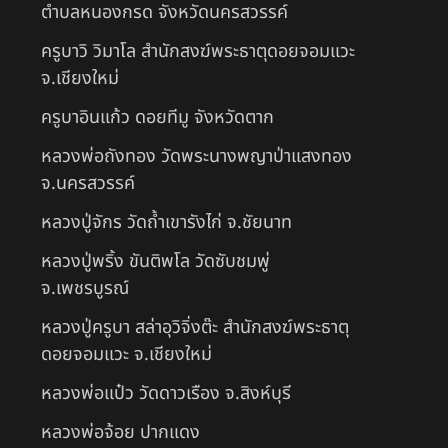
ตำบลหนองกรด จังหวัดนครสวรรค์
ครูบาวิ วิมาโล สำนักสงฆ์พระธาตุดอยจอมแวะ
จ.เชียงใหม่
ครูบาอินแก้ว ดอยทีมู จังหวัดตาก
หลวงพ่อถังทอง วัดพระนางพญาป่าแสงทอง
จ.นครสวรรค์
หลวงปู่จักร วัดถ้ำเขารังไก่ จ.ชัยนาท
หลวงปู่พริ้ง ขันติพโล วัดซับชมพู่
จ.เพชรบูรณ์
หลวงปู่ครูบา สล่าอุวิจิ่งต๊ะ สำนักสงฆ์พระธาตุ
ดอยจอมแวะ จ.เชียงใหม่
หลวงพ่อแป๋ว วัดดาวเรือง จ.สิงห์บุรี
หลวงพ่อจ้อย ปากแดง