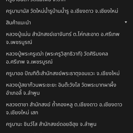
ครูบามานัส วัดใหม่น้ำรูบ้านน้ำรู อ.เชียงดาว จ.เชียงใหม่
สินค้าแนะนำ
หลวงปู่แม่น สำนักสงฆ์เขาจันทร์ ต.โค่กสะอาด อ.ศรีเทพ
จ.เพชรบูรณ์
หลวงปู่พระครูเฒ่า (พระครูวิสุทธิวาที) วัดศิริมงคล
อ.ศรีเทพ จ.เพชรบูรณ์
ครูบาออ ปัณฑิต๊ะสำนักสงฆ์พระธาตุจอมแวะ จ.เชียงใหม่
หลวงปู่สยาก๊วนพระชะยะ อินต๊ะวังโส วัดพระบาทผาผึ้ง
อำเภอลี้ จ.ลำพูน
หลวงตาชา สำนักสงฆ์ ถ้ำคองหลู ต.เชียงดาว อ.เชียงดาว
จ.เชียงใหม่ เสก
ครูบานะ ชินวํโส สำนักสงฆ์ดอยอีฮุย จ.ลำพูน