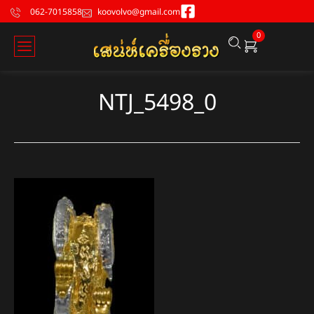
062-7015858
koovolvo@gmail.com
0
NTJ_5498_0