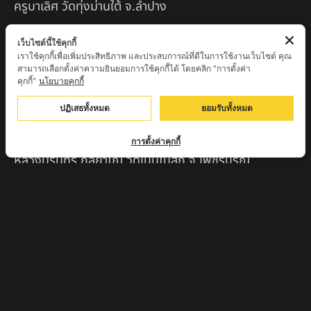
ครูบาเลิศ วัดทุ่งม่านใต้ จ.ลำปาง
หลวงปู่หนู นรินโท วัดวังท่าดี จ.เพชรบูรณ์
เว็บไซต์นี้ใช้คุกกี้
เราใช้คุกกี้เพื่อเพิ่มประสิทธิภาพ และประสบการณ์ที่ดีในการใช้งานเว็บไซต์ คุณ
ครูบาทอง วัดก้อท่า จ.ลำพูน
สามารถเลือกตั้งค่าความยินยอมการใช้คุกกี้ได้ โดยคลิก "การตั้งค่า
คุกกี้"
นโยบายคุกกี้
ครูบาตุ๊เจ้าปู่หว่าหลิ่ง วิระทะโย วัดเวฬุวัน อ.เชียงดาว
จ.เชียงใหม่
ปฏิเสธทั้งหมด
ยอมรับทั้งหมด
ครูบาศรี สุจิตโต บ้านสบก๋ง จ.ลำปาง
การตั้งค่าคุกกี้
หลวงปู่รินทร์ กลฺยาโณ วัดเนินโบสถ์ จ.เพชรบูรณ์
ครูบาเซี๊ยะ นารายณ์แปลงรูป วัดวังตะเคียนทอง
กำแพงเพชร
ครูบาบุดดา วัดหนองบัวคํา จ.ลําพูน
หลวงพ่อเสน่ห์ วัดพันศรี จ.อุทัยธานี
พระอาจารย์นอง มงฺคลิโก วัดอัมพวันดอนใหญ่ ตำบลหนอง
กรด จังหวัดนครสวรรค์