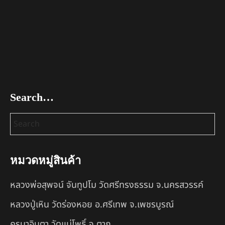
Search…
หมวดหมู่สินค้า
หลวงพ่อสุพจน์ จันทูปโม วัดศรีทรงธรรม จ.นครสวรรค์
หลวงปู่เหิน วัดร่องหอย อ.ศรีเทพ จ.เพชรบูรณ์
ครูบาอินตา วัดแม่โพธิ์ จ.ตาก