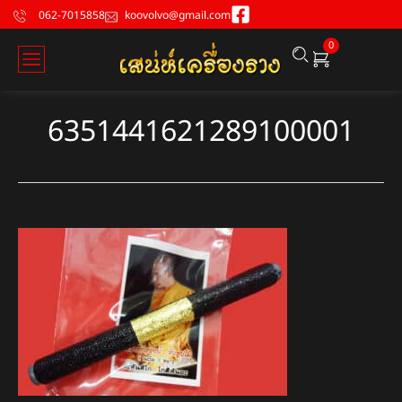
062-7015858
koovolvo@gmail.com
0
6351441621289100001