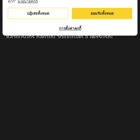
คุกกี้"
นโยบายคุกกี้
ครูบาตุ๊เจ้าปู่หว่าหลิ่ง วิระทะโย วัดเวฬุวัน อ.เชียงดาว
จ.เชียงใหม่
ปฏิเสธทั้งหมด
ยอมรับทั้งหมด
ครูบาศรี สุจิตโต บ้านสบก๋ง จ.ลำปาง
การตั้งค่าคุกกี้
หลวงปู่รินทร์ กลฺยาโณ วัดเนินโบสถ์ จ.เพชรบูรณ์
ครูบาเซี๊ยะ นารายณ์แปลงรูป วัดวังตะเคียนทอง
กำแพงเพชร
ครูบาบุดดา วัดหนองบัวคํา จ.ลําพูน
หลวงพ่อเสน่ห์ วัดพันศรี จ.อุทัยธานี
พระอาจารย์นอง มงฺคลิโก วัดอัมพวันดอนใหญ่ ตำบลหนอง
กรด จังหวัดนครสวรรค์
ครูบาวิ วิมาโล สำนักสงฆ์พระธาตุดอยจอมแวะ จ.เชียงใหม่
ครูบาอินแก้ว ดอยทีมู จังหวัดตาก
หลวงพ่อถังทอง วัดพระนางพญาป่าแสงทอง