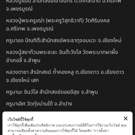
หลวงปู่แม่น สำนักสงฆ์เขาจันทร์ ต.โค่กสะอาด อ.ศรีเทพ
จ.เพชรบูรณ์
หลวงปู่พระครูเฒ่า (พระครูวิสุทธิวาที) วัดศิริมงคล
อ.ศรีเทพ จ.เพชรบูรณ์
ครูบาออ ปัณฑิต๊ะสำนักสงฆ์พระธาตุจอมแวะ จ.เชียงใหม่
หลวงปู่สยาก๊วนพระชะยะ อินต๊ะวังโส วัดพระบาทผาผึ้ง
อำเภอลี้ จ.ลำพูน
หลวงตาชา สำนักสงฆ์ ถ้ำคองหลู ต.เชียงดาว อ.เชียงดาว
จ.เชียงใหม่ เสก
ครูบานะ ชินวํโส สำนักสงฆ์ดอยอีฮุย จ.ลำพูน
ครูบาเลิศ วัดทุ่งม่านใต้ จ.ลำปาง
หลวงปู่หนู นรินโท วัดวังท่าดี จ.เพชรบูรณ์
เว็บไซต์นี้ใช้คุกกี้
เราใช้คุกกี้เพื่อเพิ่มประสิทธิภาพ และประสบการณ์ที่ดีในการใช้งานเว็บไซต์ คุณ
ครูบาทอง วัดก้อท่า จ.ลำพูน
สามารถเลือกตั้งค่าความยินยอมการใช้คุกกี้ได้ โดยคลิก "การตั้งค่า