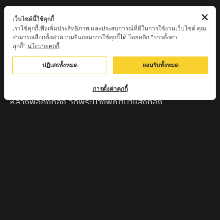
หลวงพ่อเสน่ห์ วัดพันศรี จ.อุทัยธานี
เว็บไซต์นี้ใช้คุกกี้
เราใช้คุกกี้เพื่อเพิ่มประสิทธิภาพ และประสบการณ์ที่ดีในการใช้งานเว็บไซต์ คุณ
พระอาจารย์นอง มงฺคลิโก วัดอัมพวันดอนใหญ่ ตำบลหนอง
สามารถเลือกตั้งค่าความยินยอมการใช้คุกกี้ได้ โดยคลิก "การตั้งค่า
กรด จังหวัดนครสวรรค์
คุกกี้"
นโยบายคุกกี้
ครูบาวิ วิมาโล สำนักสงฆ์พระธาตุดอยจอมแวะ จ.เชียงใหม่
ปฏิเสธทั้งหมด
ยอมรับทั้งหมด
ครูบาอินแก้ว ดอยทีมู จังหวัดตาก
การตั้งค่าคุกกี้
หลวงพ่อถังทอง วัดพระนางพญาป่าแสงทอง
จ.นครสวรรค์
หลวงปู่จักร วัดถ้ำเขารังไก่ จ.ชัยนาท
หลวงปู่พริ้ง ขันติพโล วัดซับชมพู่ จ.เพชรบูรณ์
หลวงปู่ครูบา สล่าอุวิจิ่งต๊ะ สำนักสงฆ์พระธาตุดอยจอมแวะ
จ.เชียงใหม่
หลวงพ่อแป๋ว วัดดาวเรือง จ.สิงห์บุรี