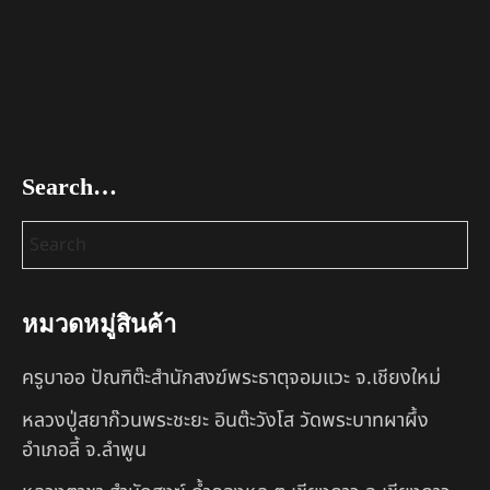
Search…
หมวดหมู่สินค้า
ครูบาออ ปัณฑิต๊ะสำนักสงฆ์พระธาตุจอมแวะ จ.เชียงใหม่
หลวงปู่สยาก๊วนพระชะยะ อินต๊ะวังโส วัดพระบาทผาผึ้ง
อำเภอลี้ จ.ลำพูน