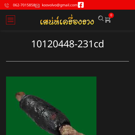
062-7015858
koovolvo@gmail.com
0
10120448-231cd