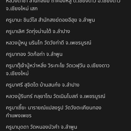
หลวงตาชา สำนักสงฆ์ ถ้ำคองหลู ต.เชียงดาว อ.เชียงดาว
จ.เชียงใหม่ เสก
ครูบานะ ชินวํโส สำนักสงฆ์ดอยอีฮุย จ.ลำพูน
ครูบาเลิศ วัดทุ่งม่านใต้ จ.ลำปาง
หลวงปู่หนู นรินโท วัดวังท่าดี จ.เพชรบูรณ์
ครูบาทอง วัดก้อท่า จ.ลำพูน
ครูบาตุ๊เจ้าปู่หว่าหลิ่ง วิระทะโย วัดเวฬุวัน อ.เชียงดาว
จ.เชียงใหม่
ครูบาศรี สุจิตโต บ้านสบก๋ง จ.ลำปาง
หลวงปู่รินทร์ กลฺยาโณ วัดเนินโบสถ์ จ.เพชรบูรณ์
ครูบาเซี๊ยะ นารายณ์แปลงรูป วัดวังตะเคียนทอง
กำแพงเพชร
ครูบาบุดดา วัดหนองบัวคํา จ.ลําพูน