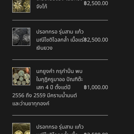
฿
2,500.00
จังโก้
ปรอทกรอ รุ่นสาม แก้ว
มณีโชติโฉลกล้ำ เนื้อแร่
฿
2,500.00
เงินยวง
นกยูงคำ กรุกำปั่น พบ
ในกุฎิครูบาออ ปัณฑิต๊ะ
เสก 4 ปี ตั้งแต่ปี
฿
1,000.00
2556 ถึง 2559 มีคราบน้ำมนต์
และว่านยาทุกองค์
ปรอทกรอ รุ่นสาม แก้ว