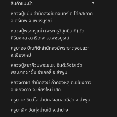
สินค้าแนะนำ
หลวงปู่แม่น สำนักสงฆ์เขาจันทร์ ต.โค่กสะอาด
อ.ศรีเทพ จ.เพชรบูรณ์
หลวงปู่พระครูเฒ่า (พระครูวิสุทธิวาที) วัด
ศิริมงคล อ.ศรีเทพ จ.เพชรบูรณ์
ครูบาออ ปัณฑิต๊ะสำนักสงฆ์พระธาตุจอมแวะ
จ.เชียงใหม่
หลวงปู่สยาก๊วนพระชะยะ อินต๊ะวังโส วัด
พระบาทผาผึ้ง อำเภอลี้ จ.ลำพูน
หลวงตาชา สำนักสงฆ์ ถ้ำคองหลู ต.เชียงดาว
อ.เชียงดาว จ.เชียงใหม่ เสก
ครูบานะ ชินวํโส สำนักสงฆ์ดอยอีฮุย จ.ลำพูน
ครูบาเลิศ วัดทุ่งม่านใต้ จ.ลำปาง