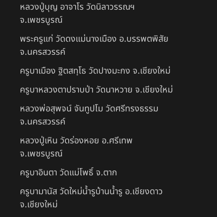
หลวงปู่บุญ อาจาโร วัดนิลาวรรณฯ
จ.เพชรบูรณ์
พระครูแก่ วัดดงแม่นางเมือง อ.บรรพตพิสัย
จ.นครสวรรค์
ครูบาเมือง ฐิตสทฺโธ วัดปางมะกง จ.เชียงใหม่
ครูบาหลวงตาปราบป่า วัดนาหวาย จ.เชียงใหม่
หลวงพ่อสุพจน์ จันทูปโม วัดศรีทรงธรรม
จ.นครสวรรค์
หลวงปู่เหิน วัดร่องหอย อ.ศรีเทพ
จ.เพชรบูรณ์
ครูบาอินตา วัดแม่โพธิ์ จ.ตาก
ครูบามานัส วัดใหม่น้ำรูบ้านน้ำรู อ.เชียงดาว
จ.เชียงใหม่