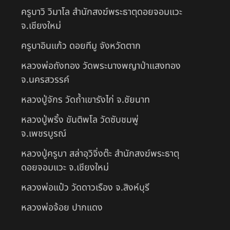
ครูบาวิ วิมาโล สำนักสงฆ์พระธาตุดอยจอมแวะ
จ.เชียงใหม่
ครูบาอินแก้ว ดอยทีมู จังหวัดตาก
หลวงพ่อถังทอง วัดพระนางพญาป่าแสงทอง
จ.นครสวรรค์
หลวงปู่จักร วัดถ้ำเขารังไก่ จ.ชัยนาท
หลวงปู่พริ้ง ขันติพโล วัดซับชมพู่
จ.เพชรบูรณ์
หลวงปู่ครูบา สล่าอุวิจิ่งต๊ะ สำนักสงฆ์พระธาตุ
ดอยจอมแวะ จ.เชียงใหม่
หลวงพ่อแป๋ว วัดดาวเรือง จ.สิงห์บุรี
หลวงพ่อจ้อย ปากแดง