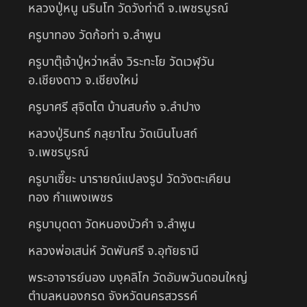
หลวงปู่หนู นรินโท วัดวังท่าดี จ.เพชรบูรณ์
ครูบาทอง วัดก้อท่า จ.ลำพูน
ครูบาตุ๊เจ้าปู่หว่าหลิ่ง วิระทะโย วัดเวฬุวัน
อ.เชียงดาว จ.เชียงใหม่
ครูบาศรี สุจิตโต บ้านสบก๋ง จ.ลำปาง
หลวงปู่รินทร์ กลฺยาโณ วัดเนินโบสถ์
จ.เพชรบูรณ์
ครูบาเซี๊ยะ นารายณ์แปลงรูป วัดวังตะเคียน
ทอง กำแพงเพชร
ครูบาบุดดา วัดหนองบัวคํา จ.ลําพูน
หลวงพ่อเสน่ห์ วัดพันศรี จ.อุทัยธานี
พระอาจารย์นอง มงฺคลิโก วัดอัมพวันดอนใหญ่
ตำบลหนองกรด จังหวัดนครสวรรค์