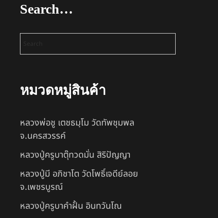
Search…
หมวดหมู่สินค้า
หลวงพ่อชู เตชธมฺโม วัดทัพชุมพล
จ.นครสวรรค์
หลวงปู่ครูบาตุ๊ทวดมั่น สิริปัญญา
หลวงปู่มี อภิชาโต วัดโพธิ์เจดีย์ลอย
จ.เพชรบูรณ์
หลวงปู่ครูบาคำฝั้น อินทวันโณ