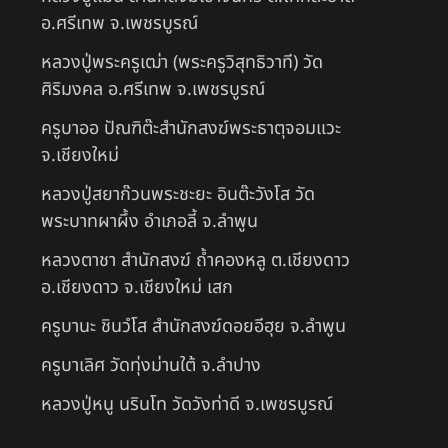
อ.ศรีเทพ จ.เพชรบูรณ์
หลวงปู่พระครูเฒ่า (พระครูวิสุทธิวาที) วัด
ศิริมงคล อ.ศรีเทพ จ.เพชรบูรณ์
ครูบาออ ปัณฑิต๊ะสำนักสงฆ์พระธาตุจอมแวะ
จ.เชียงใหม่
หลวงปู่สยาก๊วนพระชะยะ อินต๊ะวังโส วัด
พระบาทผาผึ้ง อำเภอลี้ จ.ลำพูน
หลวงตาชา สำนักสงฆ์ ถ้ำคองหลู ต.เชียงดาว
อ.เชียงดาว จ.เชียงใหม่ เสก
ครูบานะ ชินวํโส สำนักสงฆ์ดอยอีฮุย จ.ลำพูน
ครูบาเลิศ วัดทุ่งม่านใต้ จ.ลำปาง
หลวงปู่หนู นรินโท วัดวังท่าดี จ.เพชรบูรณ์