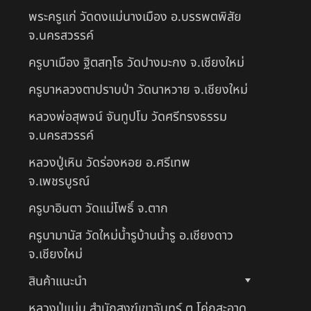
พระครูแก่ วัดดงแม่นางเมือง อ.บรรพตพิสัย
จ.นครสวรรค์
ครูบาเมือง ฐิตสทฺโธ วัดปางมะกง จ.เชียงใหม่
ครูบาหลวงตาปราบป่า วัดนาหวาย จ.เชียงใหม่
หลวงพ่อสุพจน์ จันทูปโม วัดศรีทรงธรรม
จ.นครสวรรค์
หลวงปู่เหิน วัดร่องหอย อ.ศรีเทพ
จ.เพชรบูรณ์
ครูบาอินตา วัดแม่โพธิ์ จ.ตาก
ครูบามานัส วัดใหม่น้ำรูบ้านน้ำรู อ.เชียงดาว
จ.เชียงใหม่
สินค้าแนะนำ
หลวงปู่แม่น สำนักสงฆ์เขาจันทร์ ต.โค่กสะอาด