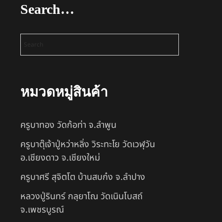
Search…
หมวดหมู่สินค้า
ครูบาทอง วัดก้อท่า จ.ลำพูน
ครูบาตุ๊เจ้าปู่หว่าหลิ่ง วิระทะโย วัดเวฬุวัน
อ.เชียงดาว จ.เชียงใหม่
ครูบาศรี สุจิตโต บ้านสบก๋ง จ.ลำปาง
หลวงปู่รินทร์ กลฺยาโณ วัดเนินโบสถ์
จ.เพชรบูรณ์