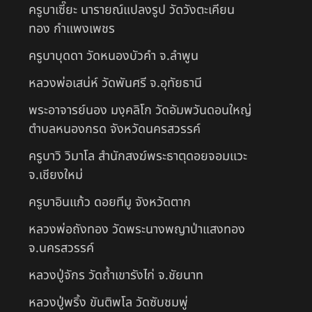
ครูบาเซี๊ยะ นารายณ์แปลงรูป วัดวังตะเคียน
ทอง กำแพงเพชร
ครูบาบุดดา วัดหนองบัวคํา จ.ลําพูน
หลวงพ่อเสน่ห์ วัดพันศรี จ.อุทัยธานี
พระอาจารย์นอง มงฺคลิโก วัดอัมพวันดอนใหญ่
ตำบลหนองกรด จังหวัดนครสวรรค์
ครูบาวิ วิมาโล สำนักสงฆ์พระธาตุดอยจอมแวะ
จ.เชียงใหม่
ครูบาอินแก้ว ดอยทีมู จังหวัดตาก
หลวงพ่อถังทอง วัดพระนางพญาป่าแสงทอง
จ.นครสวรรค์
หลวงปู่จักร วัดถ้ำเขารังไก่ จ.ชัยนาท
หลวงปู่พริ้ง ขันติพโล วัดซับชมพู่