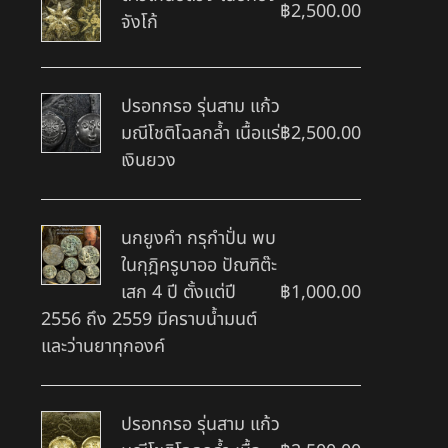
฿
2,500.00
จังโก้
ปรอทกรอ รุ่นสาม แก้ว
มณีโชติโฉลกล้ำ เนื้อแร่
฿
2,500.00
เงินยวง
นกยูงคำ กรุกำปั่น พบ
ในกุฎิครูบาออ ปัณฑิต๊ะ
เสก 4 ปี ตั้งแต่ปี
฿
1,000.00
2556 ถึง 2559 มีคราบน้ำมนต์
และว่านยาทุกองค์
ปรอทกรอ รุ่นสาม แก้ว