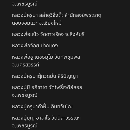
จ.เพชรบูรณ์
หลวงปู่ครูบา สล่าอุวิจิ่งต๊ะ สำนักสงฆ์พระธาตุ
ดอยจอมแวะ จ.เชียงใหม่
หลวงพ่อแป๋ว วัดดาวเรือง จ.สิงห์บุรี
หลวงพ่อจ้อย ปากแดง
หลวงพ่อชู เตชธมฺโม วัดทัพชุมพล
จ.นครสวรรค์
หลวงปู่ครูบาตุ๊ทวดมั่น สิริปัญญา
หลวงปู่มี อภิชาโต วัดโพธิ์เจดีย์ลอย
จ.เพชรบูรณ์
หลวงปู่ครูบาคำฝั้น อินทวันโณ
หลวงปู่บุญ อาจาโร วัดนิลาวรรณฯ
จ.เพชรบูรณ์