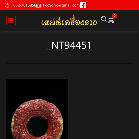
062-7015858
koovolvo@gmail.com
0
_NT94451