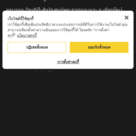
ครูบาออ ปัณฑิต๊ะสำนักสงฆ์พระธาตุจอมแวะ จ.เชียงใหม่
เว็บไซต์นี้ใช้คุกกี้
หลวงปู่สยาก๊วนพระชะยะ อินต๊ะวังโส วัดพระบาทผาผึ้ง
เราใช้คุกกี้เพื่อเพิ่มประสิทธิภาพ และประสบการณ์ที่ดีในการใช้งานเว็บไซต์ คุณ
อำเภอลี้ จ.ลำพูน
สามารถเลือกตั้งค่าความยินยอมการใช้คุกกี้ได้ โดยคลิก "การตั้งค่า
คุกกี้"
นโยบายคุกกี้
หลวงตาชา สำนักสงฆ์ ถ้ำคองหลู ต.เชียงดาว อ.เชียงดาว
ปฏิเสธทั้งหมด
ยอมรับทั้งหมด
จ.เชียงใหม่ เสก
ครูบานะ ชินวํโส สำนักสงฆ์ดอยอีฮุย จ.ลำพูน
การตั้งค่าคุกกี้
ครูบาเลิศ วัดทุ่งม่านใต้ จ.ลำปาง
หลวงปู่หนู นรินโท วัดวังท่าดี จ.เพชรบูรณ์
ครูบาทอง วัดก้อท่า จ.ลำพูน
ครูบาตุ๊เจ้าปู่หว่าหลิ่ง วิระทะโย วัดเวฬุวัน อ.เชียงดาว
จ.เชียงใหม่
ครูบาศรี สุจิตโต บ้านสบก๋ง จ.ลำปาง