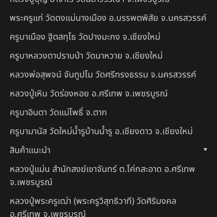
พระครูแก่ วัดดงแม่นางเมือง อ.บรรพตพิสัย จ.นครสวรรค์
ครูบาเมือง ฐิตสทฺโธ วัดปางมะกง จ.เชียงใหม่
ครูบาหลวงตาปราบป่า วัดนาหวาย จ.เชียงใหม่
หลวงพ่อสุพจน์ จันทูปโม วัดศรีทรงธรรม จ.นครสวรรค์
หลวงปู่เหิน วัดร่องหอย อ.ศรีเทพ จ.เพชรบูรณ์
ครูบาอินตา วัดแม่โพธิ์ จ.ตาก
ครูบามานัส วัดใหม่น้ำรูบ้านน้ำรู อ.เชียงดาว จ.เชียงใหม่
สินค้าแนะนำ
หลวงปู่แม่น สำนักสงฆ์เขาจันทร์ ต.โค่กสะอาด อ.ศรีเทพ
จ.เพชรบูรณ์
หลวงปู่พระครูเฒ่า (พระครูวิสุทธิวาที) วัดศิริมงคล
อ.ศรีเทพ จ.เพชรบูรณ์