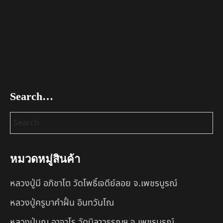
Search…
หมวดหมู่สินค้า
หลวงปู่มี อภิชาโต วัดโพธิ์เจดีย์ลอย จ.เพชรบูรณ์
หลวงปู่ครูบาคำฝั้น อินทวันโณ
หลวงปู่บุญ อาจาโร วัดนิลาวรรณฯ จ.เพชรบูรณ์